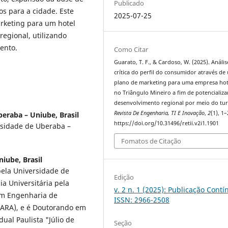
Publicado
s para a cidade. Este
2025-07-25
rketing para um hotel
egional, utilizando
ento.
Como Citar
Guarato, T. F., & Cardoso, W. (2025). Anális
crítica do perfil do consumidor através de
plano de marketing para uma empresa hot
no Triângulo Mineiro a fim de potencializa
desenvolvimento regional por meio do tu
Revista De Engenharia, TI E Inovação
,
2
(1), 1–
eraba – Uniube, Brasil
https://doi.org/10.31496/retii.v2i1.1901
rsidade de Uberaba –
Fomatos de Citação
iube, Brasil
ela Universidade de
Edição
a Universitária pela
v. 2 n. 1 (2025): Publicação Contí
em Engenharia de
ISSN: 2966-2508
IARA), e é Doutorando em
ual Paulista "Júlio de
Seção