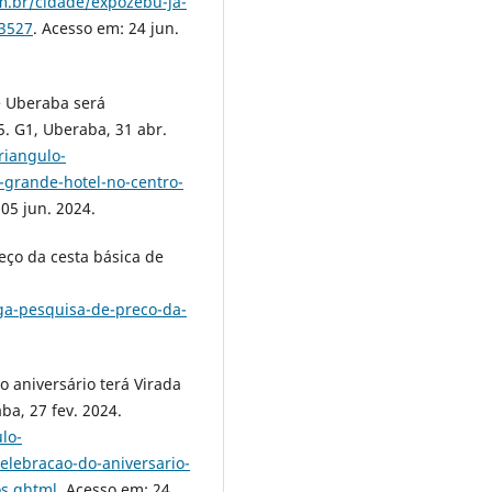
m.br/cidade/expozebu-ja-
3527
. Acesso em: 24 jun.
e Uberaba será
5. G1, Uberaba, 31 abr.
riangulo-
-grande-hotel-no-centro-
 05 jun. 2024.
ço da cesta básica de
ga-pesquisa-de-preco-da-
 aniversário terá Virada
ba, 27 fev. 2024.
lo-
elebracao-do-aniversario-
os.ghtml
. Acesso em: 24