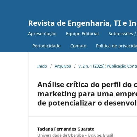
Revista de Engenharia, TI e I
Apresentação
Equipe Editorial
Submissões /
Periodicidade
Contato
Política de privacid
Início
/
Arquivos
/
v. 2 n. 1 (2025): Publicação Con
Análise crítica do perfil d
marketing para uma empres
de potencializar o desenvo
Taciana Fernandes Guarato
Universidade de Uberaba – Uniube, Brasil