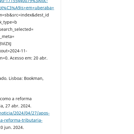
wd-17155440079%3Aloc-
ot%C3%A9is+em+uberaba+
m=sb&src=index&dest_id
ck_type=b
search_selected=
c_meta=
ViZXJ
out=2024-11-
=0. Acesso em: 20 abr.
ado. Lisboa: Bookman,
 como a reforma
ia, 27 abr. 2024.
noticia/2024/04/27/apos-
-reforma-tributaria-
20 jun. 2024.