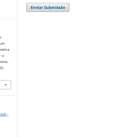
Enviar Submissão
e
 um
eleira
r o
rismo.
25.
nua -