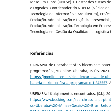
Mesquita Filho" (UNESP). É Gestor dos cursos d
e Logística, Coordenador do NUPEIA (Núcleo de 
Tecnologia da Informação e Arquitetura), Profe
Produção, Administração e Logística presenciais
Produção, Administração, Tecnologia em Process
Tecnologia em Gestão da Qualidade e Logística 
Referências
CARNAVAL de Uberaba terá 15 blocos com bateria 
programação. JM Online, Uberaba, 15 fev. 2023.
https://jmonline.com.br/cidade/carnaval-de-ub
bateria-e-trio-confira-a-programac-o-1.243557
. 
UBERABA: 16 alojamentos encontrados. [S.l.], 20
https://www.booking.com/searchresults.pt-pt.h
ss=Uberaba%2C+Minas+Gerais%2C+Brasil&efdc