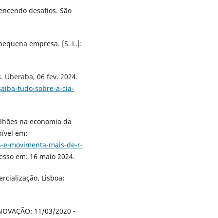
ncendo desafios. São
pequena empresa. [S. L.]:
s. Uberaba, 06 fev. 2024.
aiba-tudo-sobre-a-cia-
ilhões na economia da
nível em:
5-e-movimenta-mais-de-r-
cesso em: 16 maio 2024.
rcialização. Lisboa:
OVAÇÃO: 11/03/2020 -