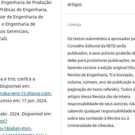
e Engenharia de Produção
Artigos
Práticas de Engenharia,
ssor de Engenharia de
, e Engenharia de
Licença
os Gerenciais,
EaD.
Os textos submetidos e aprovados p
Conselho Editorial da RETII serão
publicados, e seus autores poderão d
deles para posteriores publicações, 
fazendo constar a edição original (títu
Revista de Engenharia, TI e Inovação,
e trio; confira a
volume, número, ano de publicação e
 Disponível em:
paginação do texto referido). Todos 
eraba-tera-15-blocos-com-
artigos dessa Revista são de inteira
Acesso em: 17 jun. 2024.
responsabilidade de seus autores, nã
cabendo qualquer responsabilidade l
 abr. 2024. Disponível em:
sobre seu conteúdo à Revista ou à
tml?
Universidade de Uberaba.
o=1&label=msn-