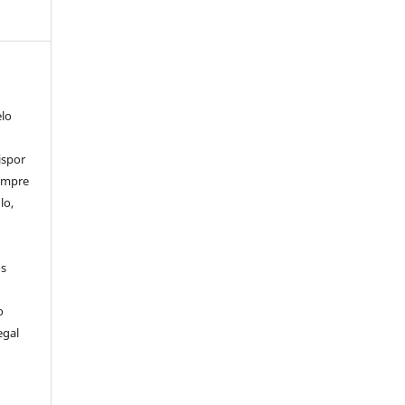
elo
ispor
sempre
lo,
os
o
egal