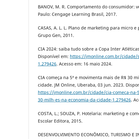
BANOV, M. R. Comportamento do consumidor: ve
Paulo: Cengage Learning Brasil, 2017.
CASAS, A. L. L. Plano de marketing para micro e 
Grupo Gen, 2011.
CIA 2024: saiba tudo sobre a Copa Inter Atlética
Disponível em:
https://jmonline.com.br/cidade/s
1.279426
. Acesso em: 16 maio 2024.
CIA começa na 5ª e movimenta mais de R$ 30 m
cidade. JM Online, Uberaba, 03 jun. 2023. Dispo
https://jmonline.com.br/cidade/cia-comeca-na-
30-milh-es-na-economia-da-cidade-1.279426
. A
COSTA, L.; SOUZA, P. Hotelaria: marketing e come
Escolar Editora, 2015.
DESENVOLVIMENTO ECONÔMICO, TURISMO E IN