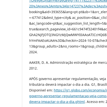
TON9gKQhlahYy6YayGeVjg-14111922311%3Atik
20%3Aneo%3Amtp%3Alp147237%3Adec%3Aqsh
booking&aid=393655&lang=pt-pt&sb=1&src_ele
=-677412&dest_type=city& ac_position=0&ac_cli
&ac_langcode=pt&ac_suggestion_list_length=5&
true&search_pageview_id=661c9474f32401f4&a
GhA2NjFjOTQ3NGYzMjQwMWY0IAAoATICcHQ6B3
hYmFAAEoAUAA%3D&checkin=2024-10-07&check
13&group_adults=2&no_rooms=1&group_children
2024.
AAKER, D. A. Administração estratégica de merc
2012.
APÓS governo apresentar regulamentação, veja
tributária deverá impactar o dia a dia. G1, Brasíl
Disponível em:
https://g1.globo.com/economia/
governo-apresentar-regulamentacao-veja-como-a
devera-impactar-o-dia-a-dia.ghtml
. Acesso em: 