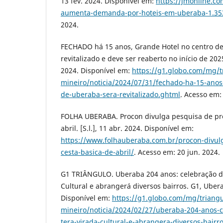
13 fev. 2024. Disponível em:
https://jmonline.co
aumenta-demanda-por-hoteis-em-uberaba-1.35
2024.
FECHADO há 15 anos, Grande Hotel no centro d
revitalizado e deve ser reaberto no início de 202
2024. Disponível em:
https://g1.globo.com/mg/t
mineiro/noticia/2024/07/31/fechado-ha-15-anos
de-uberaba-sera-revitalizado.ghtml
. Acesso em:
FOLHA UBERABA. Procon divulga pesquisa de pre
abril. [S.l.], 11 abr. 2024. Disponível em:
https://www.folhauberaba.com.br/procon-divul
cesta-basica-de-abril/
. Acesso em: 20 jun. 2024.
G1 TRIÂNGULO. Uberaba 204 anos: celebração do
Cultural e abrangerá diversos bairros. G1, Ubera
Disponível em:
https://g1.globo.com/mg/triangu
mineiro/noticia/2024/02/27/uberaba-204-anos-c
tera-virada-cultural-e-abrangera-diversos-bairr