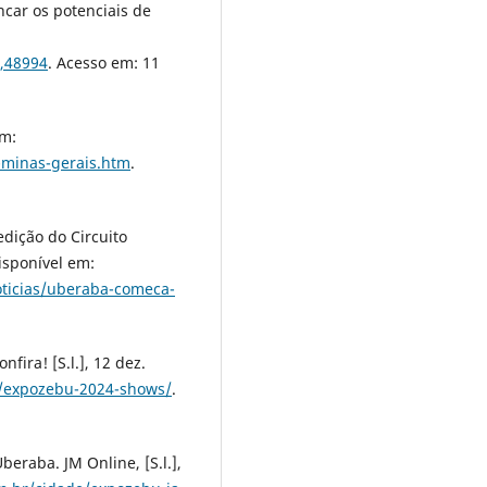
ncar os potenciais de
,48994
. Acesso em: 11
em:
a-minas-gerais.htm
.
dição do Circuito
Disponível em:
oticias/uberaba-comeca-
ira! [S.l.], 12 dez.
br/expozebu-2024-shows/
.
raba. JM Online, [S.l.],