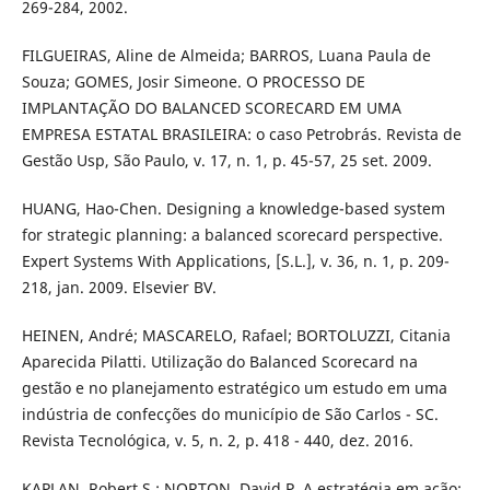
269-284, 2002.
FILGUEIRAS, Aline de Almeida; BARROS, Luana Paula de
Souza; GOMES, Josir Simeone. O PROCESSO DE
IMPLANTAÇÃO DO BALANCED SCORECARD EM UMA
EMPRESA ESTATAL BRASILEIRA: o caso Petrobrás. Revista de
Gestão Usp, São Paulo, v. 17, n. 1, p. 45-57, 25 set. 2009.
HUANG, Hao-Chen. Designing a knowledge-based system
for strategic planning: a balanced scorecard perspective.
Expert Systems With Applications, [S.L.], v. 36, n. 1, p. 209-
218, jan. 2009. Elsevier BV.
HEINEN, André; MASCARELO, Rafael; BORTOLUZZI, Citania
Aparecida Pilatti. Utilização do Balanced Scorecard na
gestão e no planejamento estratégico um estudo em uma
indústria de confecções do município de São Carlos - SC.
Revista Tecnológica, v. 5, n. 2, p. 418 - 440, dez. 2016.
KAPLAN, Robert S.; NORTON, David P. A estratégia em ação: