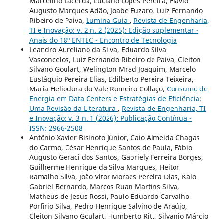
Marcelino Lacerda, Luciano Lopes Pereira, Flávio
Augusto Marques Adão, Joabe Fuzaro, Luiz Fernando
Ribeiro de Paiva,
Lumina Guia
,
Revista de Engenharia,
TI e Inovação: v. 2 n. 2 (2025): Edição suplementar -
Anais do 18º ENTEC - Encontro de Tecnologia
Leandro Aureliano da Silva, Eduardo Silva
Vasconcelos, Luiz Fernando Ribeiro de Paiva, Cleiton
Silvano Goulart, Welington Mrad Joaquim, Marcelo
Eustáquio Pereira Elias, Edilberto Pereira Teixeira,
Maria Heliodora do Vale Romeiro Collaço,
Consumo de
Energia em Data Centers e Estratégias de Eficiência:
Uma Revisão da Literatura
,
Revista de Engenharia, TI
e Inovação: v. 3 n. 1 (2026): Publicação Contínua -
ISSN: 2966-2508
Antônio Xavier Bisinoto Júnior, Caio Almeida Chagas
do Carmo, César Henrique Santos de Paula, Fábio
Augusto Geraci dos Santos, Gabriely Ferreira Borges,
Guilherme Henrique da Silva Marques, Heitor
Ramalho Silva, João Vitor Moraes Pereira Dias, Kaio
Gabriel Bernardo, Marcos Ruan Martins Silva,
Matheus de Jesus Rossi, Paulo Eduardo Carvalho
Porfirio Silva, Pedro Henrique Salvino de Araújo,
Cleiton Silvano Goulart, Humberto Ritt, Silvanio Márcio