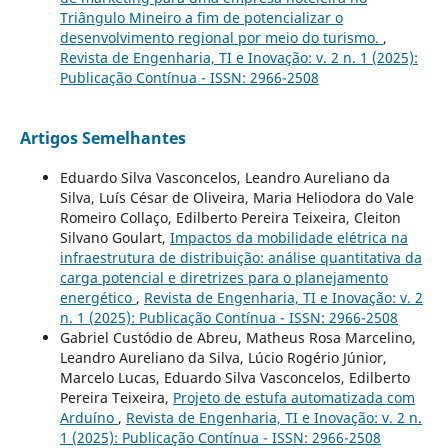
Triângulo Mineiro a fim de potencializar o
desenvolvimento regional por meio do turismo.
,
Revista de Engenharia, TI e Inovação: v. 2 n. 1 (2025):
Publicação Contínua - ISSN: 2966-2508
Artigos Semelhantes
Eduardo Silva Vasconcelos, Leandro Aureliano da
Silva, Luís César de Oliveira, Maria Heliodora do Vale
Romeiro Collaço, Edilberto Pereira Teixeira, Cleiton
Silvano Goulart,
Impactos da mobilidade elétrica na
infraestrutura de distribuição: análise quantitativa da
carga potencial e diretrizes para o planejamento
energético
,
Revista de Engenharia, TI e Inovação: v. 2
n. 1 (2025): Publicação Contínua - ISSN: 2966-2508
Gabriel Custódio de Abreu, Matheus Rosa Marcelino,
Leandro Aureliano da Silva, Lúcio Rogério Júnior,
Marcelo Lucas, Eduardo Silva Vasconcelos, Edilberto
Pereira Teixeira,
Projeto de estufa automatizada com
Arduíno
,
Revista de Engenharia, TI e Inovação: v. 2 n.
1 (2025): Publicação Contínua - ISSN: 2966-2508