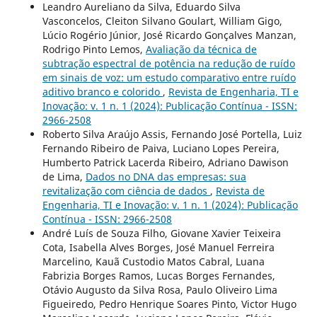
Leandro Aureliano da Silva, Eduardo Silva
Vasconcelos, Cleiton Silvano Goulart, William Gigo,
Lúcio Rogério Júnior, José Ricardo Gonçalves Manzan,
Rodrigo Pinto Lemos,
Avaliação da técnica de
subtração espectral de potência na redução de ruído
em sinais de voz: um estudo comparativo entre ruído
aditivo branco e colorido
,
Revista de Engenharia, TI e
Inovação: v. 1 n. 1 (2024): Publicação Contínua - ISSN:
2966-2508
Roberto Silva Araújo Assis, Fernando José Portella, Luiz
Fernando Ribeiro de Paiva, Luciano Lopes Pereira,
Humberto Patrick Lacerda Ribeiro, Adriano Dawison
de Lima,
Dados no DNA das empresas: sua
revitalização com ciência de dados
,
Revista de
Engenharia, TI e Inovação: v. 1 n. 1 (2024): Publicação
Contínua - ISSN: 2966-2508
André Luís de Souza Filho, Giovane Xavier Teixeira
Cota, Isabella Alves Borges, José Manuel Ferreira
Marcelino, Kauã Custodio Matos Cabral, Luana
Fabrizia Borges Ramos, Lucas Borges Fernandes,
Otávio Augusto da Silva Rosa, Paulo Oliveiro Lima
Figueiredo, Pedro Henrique Soares Pinto, Victor Hugo