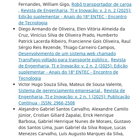
Fernandes, William Gigo,
Robô transportador de carga
,
Revista de Engenharia, TI e Inovação: v. 2 n. 2 (2025):
Edição suplementar - Anais do 18º ENTEC - Encontro
de Tecnologia
Diego Armando de Oliveira, Elen Vitória Almeida da
Cruz, Vinícius Silva de Oliveira Prado, Humberto
Patrick Lacerda Ribeiro, Francienne Gois Oliveira, Raul
Sérgio Reis Rezende, Thiago Carneiro Campos,
Desenvolvimento de um sistema web chamado
TransPago voltado para transporte público
,
Revista
de Engenharia, TI e Inovação: v. 2 n. 2 (2025): Edição
suplementar - Anais do 18º ENTEC - Encontro de
Tecnologia
Victor Hugo Souza Silva, Mateus de Sousa Valente,
Sistema de gerenciamento empresarial
,
Revista de
Engenharia, TI e Inovação: v. 2 n. 1 (2025): Publicação
Contínua - ISSN: 2966-2508
Alejandro Gabriel Santos Carvalho, Alexandre Camilo
Júnior, Cristian Giliard Zapalai, Erick Henrique
Barbosa, Gabriel Henrique Nunes de Moraes, Gustavo
dos Santos Lima, Juan Gabriel da Silva Roque, Lucas
Menezes Carvalho, Luís Augusto Marques da Silva,