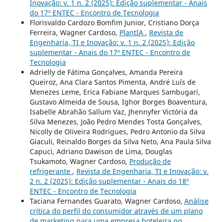
Inovação: v. 1 n. 2 (2025): Edição suplementar - Anais
do 17º ENTEC - Encontro de Tecnologia
Florisvaldo Cardozo Bomfim Junior, Cristiano Dorça
Ferreira, Wagner Cardoso,
PlantIA
,
Revista de
Engenharia, TI e Inovação: v. 1 n. 2 (2025): Edição
suplementar - Anais do 17º ENTEC - Encontro de
Tecnologia
Adrielly de Fátima Gonçalves, Amanda Pereira
Queiroz, Ana Clara Santos Pimenta, André Luís de
Menezes Leme, Erica Fabiane Marques Sambugari,
Gustavo Almeida de Sousa, Ighor Borges Boaventura,
Isabelle Abrahão Sallum Vaz, Jhennyfer Victória da
Silva Menezes, João Pedro Mendes Tosta Gonçalves,
Nicolly de Oliveira Rodrigues, Pedro Antonio da Silva
Giaculi, Reinaldo Borges da Silva Neto, Ana Paula Silva
Capuci, Adriano Dawison de Lima, Douglas
Tsukamoto, Wagner Cardoso,
Produção de
refrigerante
,
Revista de Engenharia, TI e Inovação: v.
2 n. 2 (2025): Edição suplementar - Anais do 18º
ENTEC - Encontro de Tecnologia
Taciana Fernandes Guarato, Wagner Cardoso,
Análise
crítica do perfil do consumidor através de um plano
de marketing para uma empresa hoteleira no