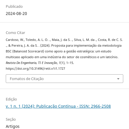
Publicado
2024-08-20
Como Citar
Cardoso, W., Toledo, A. L. O. ., Maia, J. da S. ., Silva, L. M. da ., Costa, R. de C. S.
., & Pereira, J. A. da S. . (2024). Proposta para implementação da metodologia
BSC (Balanced Scorecard) como apoio a gestão estratégica: um estudo
multicaso aplicado em uma indústria do setor de cosméticos e um laticínio.
Revista De Engenharia, TI E Inovação
,
1
(1), 1–15.
https://doi.org/10.31496/retii.v1i1.1727
Fomatos de Citação
Edição
v. 1 n. 1 (2024): Publicação Contínua - ISSN: 2966-2508
Seção
Artigos