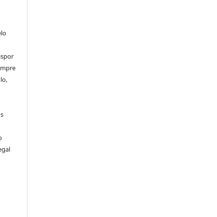
elo
ispor
sempre
lo,
os
o
egal