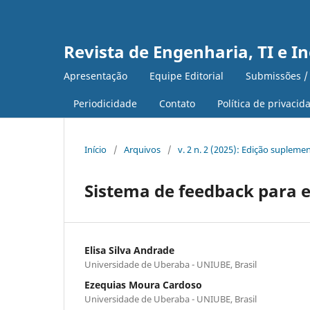
Revista de Engenharia, TI e I
Apresentação
Equipe Editorial
Submissões /
Periodicidade
Contato
Política de privacid
Início
/
Arquivos
/
v. 2 n. 2 (2025): Edição supleme
Sistema de feedback para
Elisa Silva Andrade
Universidade de Uberaba - UNIUBE, Brasil
Ezequias Moura Cardoso
Universidade de Uberaba - UNIUBE, Brasil