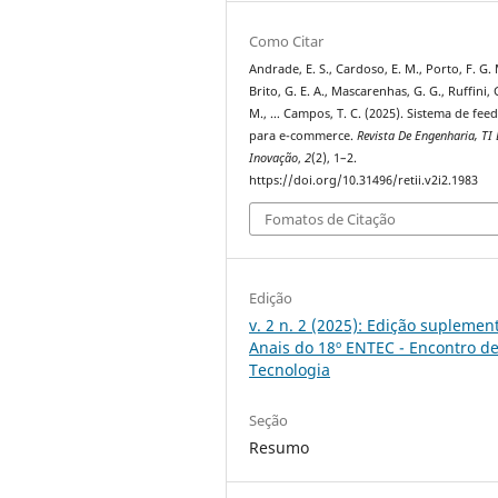
Como Citar
Andrade, E. S., Cardoso, E. M., Porto, F. G. 
Brito, G. E. A., Mascarenhas, G. G., Ruffini, 
M., … Campos, T. C. (2025). Sistema de fee
para e-commerce.
Revista De Engenharia, TI 
Inovação
,
2
(2), 1–2.
https://doi.org/10.31496/retii.v2i2.1983
Fomatos de Citação
Edição
v. 2 n. 2 (2025): Edição suplement
Anais do 18º ENTEC - Encontro d
Tecnologia
Seção
Resumo