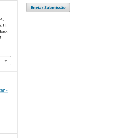
Enviar Submissão
M.,
G. H.
dback
E
ar -
e