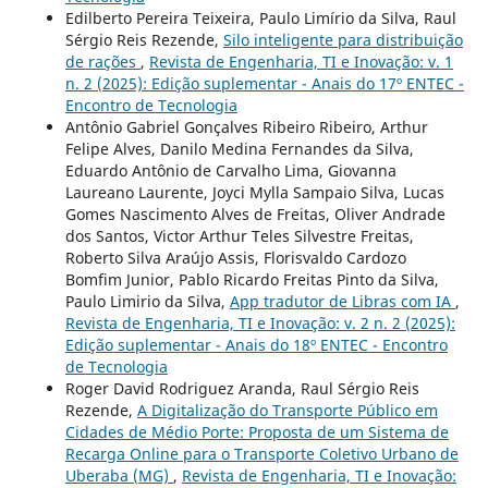
Edilberto Pereira Teixeira, Paulo Limírio da Silva, Raul
Sérgio Reis Rezende,
Silo inteligente para distribuição
de rações
,
Revista de Engenharia, TI e Inovação: v. 1
n. 2 (2025): Edição suplementar - Anais do 17º ENTEC -
Encontro de Tecnologia
Antônio Gabriel Gonçalves Ribeiro Ribeiro, Arthur
Felipe Alves, Danilo Medina Fernandes da Silva,
Eduardo Antônio de Carvalho Lima, Giovanna
Laureano Laurente, Joyci Mylla Sampaio Silva, Lucas
Gomes Nascimento Alves de Freitas, Oliver Andrade
dos Santos, Victor Arthur Teles Silvestre Freitas,
Roberto Silva Araújo Assis, Florisvaldo Cardozo
Bomfim Junior, Pablo Ricardo Freitas Pinto da Silva,
Paulo Limirio da Silva,
App tradutor de Libras com IA
,
Revista de Engenharia, TI e Inovação: v. 2 n. 2 (2025):
Edição suplementar - Anais do 18º ENTEC - Encontro
de Tecnologia
Roger David Rodriguez Aranda, Raul Sérgio Reis
Rezende,
A Digitalização do Transporte Público em
Cidades de Médio Porte: Proposta de um Sistema de
Recarga Online para o Transporte Coletivo Urbano de
Uberaba (MG)
,
Revista de Engenharia, TI e Inovação: