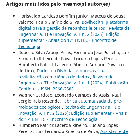
Artigos mais lidos pelo mesmo(s) autor(es)
Florisvaldo Cardozo Bomfim Junior, Mateus de Sousa
Valente, Paulo Limírio da Silva,
Bovihealth: plataforma
digital para a gestão de rebanhos leiteiros
,
Revista de
Engenharia, TI e Inovação: v. 1 n. 2 (2025): Edição
suplementar - Anais do 17º ENTEC - Encontro de
Tecnologia
Roberto Silva Araújo Assis, Fernando José Portella, Luiz
Fernando Ribeiro de Paiva, Luciano Lopes Pereira,
Humberto Patrick Lacerda Ribeiro, Adriano Dawison
de Lima,
Dados no DNA das empresas: sua
revitalização com ciência de dados
,
Revista de
Engenharia, TI e Inovação: v. 1 n. 1 (2024): Publicação
Contínua - ISSN: 2966-2508
Wagner Cardoso, Leonardo Campos de Assis, Raul
Sérgio Reis Rezende,
Fábrica automatizada de pré-
moldados ecológicos
,
Revista de Engenharia, TI e
Inovação: v. 1 n. 2 (2025): Edição suplementar - Anais
do 17º ENTEC - Encontro de Tecnologia
Humberto Patrick Lacerda Ribeiro, Luciano Lopes
Pereira, Luiz Fernando Ribeiro de Paiva,
Assistente de