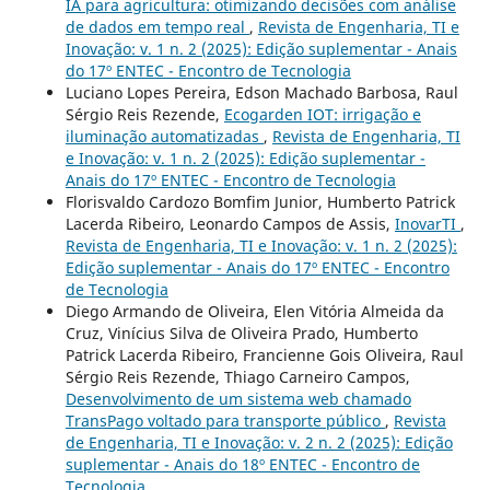
IA para agricultura: otimizando decisões com análise
de dados em tempo real
,
Revista de Engenharia, TI e
Inovação: v. 1 n. 2 (2025): Edição suplementar - Anais
do 17º ENTEC - Encontro de Tecnologia
Luciano Lopes Pereira, Edson Machado Barbosa, Raul
Sérgio Reis Rezende,
Ecogarden IOT: irrigação e
iluminação automatizadas
,
Revista de Engenharia, TI
e Inovação: v. 1 n. 2 (2025): Edição suplementar -
Anais do 17º ENTEC - Encontro de Tecnologia
Florisvaldo Cardozo Bomfim Junior, Humberto Patrick
Lacerda Ribeiro, Leonardo Campos de Assis,
InovarTI
,
Revista de Engenharia, TI e Inovação: v. 1 n. 2 (2025):
Edição suplementar - Anais do 17º ENTEC - Encontro
de Tecnologia
Diego Armando de Oliveira, Elen Vitória Almeida da
Cruz, Vinícius Silva de Oliveira Prado, Humberto
Patrick Lacerda Ribeiro, Francienne Gois Oliveira, Raul
Sérgio Reis Rezende, Thiago Carneiro Campos,
Desenvolvimento de um sistema web chamado
TransPago voltado para transporte público
,
Revista
de Engenharia, TI e Inovação: v. 2 n. 2 (2025): Edição
suplementar - Anais do 18º ENTEC - Encontro de
Tecnologia