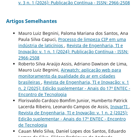
v. 3 n. 1 (2026): Publicação Contínua - ISSN: 2966-2508
Artigos Semelhantes
Mauro Luiz Begnini, Paloma Mariana dos Santos, Ana
Paula Silva Capuci,
Processo de limpeza CIP em uma
indústria de laticínios
,
Revista de Engenharia, TI e
Inovação: v. 1 n. 1 (2024): Publicação Contínua - ISSN:
2966-2508
Roberto Silva Araújo Assis, Adriano Dawison de Lima,
Mauro Luiz Begnini,
Airwatch: aplicação web para
monitoramento da qualidade do ar em cidades
brasileiras
,
Revista de Engenharia, TI e Inovação: v. 1
n. 2 (2025): Edição suplementar - Anais do 17º ENTEC -
Encontro de Tecnologia
Florisvaldo Cardozo Bomfim Junior, Humberto Patrick
Lacerda Ribeiro, Leonardo Campos de Assis,
InovarTI
,
Revista de Engenharia, TI e Inovação: v. 1 n. 2 (2025):
Edição suplementar - Anais do 17º ENTEC - Encontro
de Tecnologia
Cauan Melo Silva, Daniel Lopes dos Santos, Eduardo