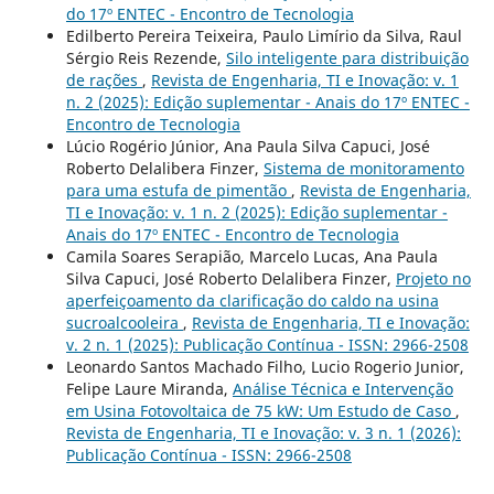
do 17º ENTEC - Encontro de Tecnologia
Edilberto Pereira Teixeira, Paulo Limírio da Silva, Raul
Sérgio Reis Rezende,
Silo inteligente para distribuição
de rações
,
Revista de Engenharia, TI e Inovação: v. 1
n. 2 (2025): Edição suplementar - Anais do 17º ENTEC -
Encontro de Tecnologia
Lúcio Rogério Júnior, Ana Paula Silva Capuci, José
Roberto Delalibera Finzer,
Sistema de monitoramento
para uma estufa de pimentão
,
Revista de Engenharia,
TI e Inovação: v. 1 n. 2 (2025): Edição suplementar -
Anais do 17º ENTEC - Encontro de Tecnologia
Camila Soares Serapião, Marcelo Lucas, Ana Paula
Silva Capuci, José Roberto Delalibera Finzer,
Projeto no
aperfeiçoamento da clarificação do caldo na usina
sucroalcooleira
,
Revista de Engenharia, TI e Inovação:
v. 2 n. 1 (2025): Publicação Contínua - ISSN: 2966-2508
Leonardo Santos Machado Filho, Lucio Rogerio Junior,
Felipe Laure Miranda,
Análise Técnica e Intervenção
em Usina Fotovoltaica de 75 kW: Um Estudo de Caso
,
Revista de Engenharia, TI e Inovação: v. 3 n. 1 (2026):
Publicação Contínua - ISSN: 2966-2508