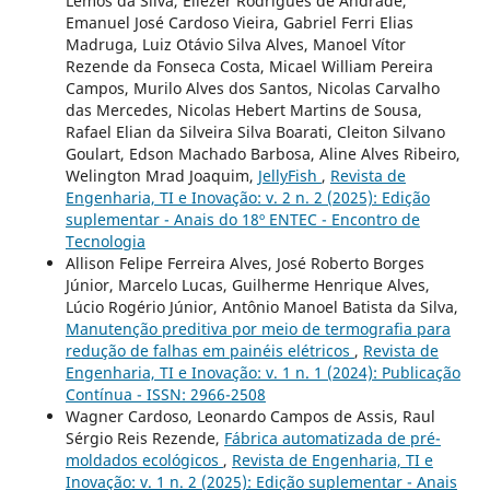
Lemos da Silva, Eliézer Rodrigues de Andrade,
Emanuel José Cardoso Vieira, Gabriel Ferri Elias
Madruga, Luiz Otávio Silva Alves, Manoel Vítor
Rezende da Fonseca Costa, Micael William Pereira
Campos, Murilo Alves dos Santos, Nicolas Carvalho
das Mercedes, Nicolas Hebert Martins de Sousa,
Rafael Elian da Silveira Silva Boarati, Cleiton Silvano
Goulart, Edson Machado Barbosa, Aline Alves Ribeiro,
Welington Mrad Joaquim,
JellyFish
,
Revista de
Engenharia, TI e Inovação: v. 2 n. 2 (2025): Edição
suplementar - Anais do 18º ENTEC - Encontro de
Tecnologia
Allison Felipe Ferreira Alves, José Roberto Borges
Júnior, Marcelo Lucas, Guilherme Henrique Alves,
Lúcio Rogério Júnior, Antônio Manoel Batista da Silva,
Manutenção preditiva por meio de termografia para
redução de falhas em painéis elétricos
,
Revista de
Engenharia, TI e Inovação: v. 1 n. 1 (2024): Publicação
Contínua - ISSN: 2966-2508
Wagner Cardoso, Leonardo Campos de Assis, Raul
Sérgio Reis Rezende,
Fábrica automatizada de pré-
moldados ecológicos
,
Revista de Engenharia, TI e
Inovação: v. 1 n. 2 (2025): Edição suplementar - Anais