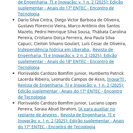
de Engenharia, TI e Inovação: v. 1 n. 2 (2025): Edição
suplementar - Anais do 17º ENTEC - Encontro de
Tecnologia
Dario Silva Cintra, Diego Victor Barbosa de Oliveira,
Gustavo Florencio Vieira, Marco Antônio dos Santos
Mazeto, Pedro Henrique Silva Sousa, Thábata Carolina
Pereira, Cristiano Dorça Ferreira, Ana Paula Silva
Capuci, Cleiton Silvano Goulart, Luís Cesar de Oliveira,
Independência hídrica em Uberaba
,
Revista de
Engenharia, TI e Inovação: v. 2 n. 2 (2025): Edição
suplementar - Anais do 18º ENTEC - Encontro de
Tecnologia
Florisvaldo Cardozo Bomfim Junior, Humberto Patrick
Lacerda Ribeiro, Leonardo Campos de Assis,
InovarTI
,
Revista de Engenharia, TI e Inovação: v. 1 n. 2 (2025):
Edição suplementar - Anais do 17º ENTEC - Encontro
de Tecnologia
Florisvaldo Cardozo Bomfim Junior, Luciano Lopes
Pereira, Soraia Abud Ibrahim,
IA para auxiliar no
replante de árvores
,
Revista de Engenharia, TI e
Inovação: v. 1 n. 2 (2025): Edição suplementar - Anais
do 17º ENTEC - Encontro de Tecnologia