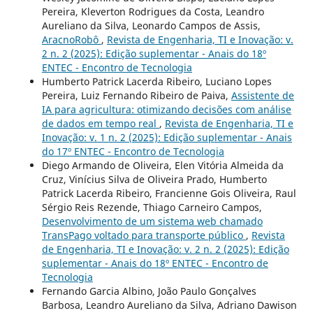
Pereira, Kleverton Rodrigues da Costa, Leandro
Aureliano da Silva, Leonardo Campos de Assis,
AracnoRobô
,
Revista de Engenharia, TI e Inovação: v.
2 n. 2 (2025): Edição suplementar - Anais do 18º
ENTEC - Encontro de Tecnologia
Humberto Patrick Lacerda Ribeiro, Luciano Lopes
Pereira, Luiz Fernando Ribeiro de Paiva,
Assistente de
IA para agricultura: otimizando decisões com análise
de dados em tempo real
,
Revista de Engenharia, TI e
Inovação: v. 1 n. 2 (2025): Edição suplementar - Anais
do 17º ENTEC - Encontro de Tecnologia
Diego Armando de Oliveira, Elen Vitória Almeida da
Cruz, Vinícius Silva de Oliveira Prado, Humberto
Patrick Lacerda Ribeiro, Francienne Gois Oliveira, Raul
Sérgio Reis Rezende, Thiago Carneiro Campos,
Desenvolvimento de um sistema web chamado
TransPago voltado para transporte público
,
Revista
de Engenharia, TI e Inovação: v. 2 n. 2 (2025): Edição
suplementar - Anais do 18º ENTEC - Encontro de
Tecnologia
Fernando Garcia Albino, João Paulo Gonçalves
Barbosa, Leandro Aureliano da Silva, Adriano Dawison