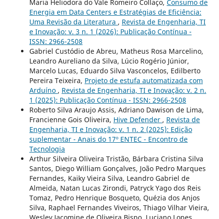
Maria Heliodora do Vale Romeiro Collaço,
Consumo de
Energia em Data Centers e Estratégias de Eficiência:
Uma Revisão da Literatura
,
Revista de Engenharia, TI
e Inovação: v. 3 n. 1 (2026): Publicação Contínua -
ISSN: 2966-2508
Gabriel Custódio de Abreu, Matheus Rosa Marcelino,
Leandro Aureliano da Silva, Lúcio Rogério Júnior,
Marcelo Lucas, Eduardo Silva Vasconcelos, Edilberto
Pereira Teixeira,
Projeto de estufa automatizada com
Arduíno
,
Revista de Engenharia, TI e Inovação: v. 2 n.
1 (2025): Publicação Contínua - ISSN: 2966-2508
Roberto Silva Araujo Assis, Adriano Dawison de Lima,
Francienne Gois Oliveira,
Hive Defender
,
Revista de
Engenharia, TI e Inovação: v. 1 n. 2 (2025): Edição
suplementar - Anais do 17º ENTEC - Encontro de
Tecnologia
Arthur Silveira Oliveira Tristão, Bárbara Cristina Silva
Santos, Diego William Gonçalves, João Pedro Marques
Fernandes, Kaiky Vieira Silva, Leandro Gabriel de
Almeida, Natan Lucas Zirondi, Patryck Yago dos Reis
Tomaz, Pedro Henrique Bosqueto, Quézia dos Anjos
Silva, Raphael Fernandes Viveiros, Thiago Vilhar Vieira,
Wesley Jacomine de Oliveira Bispo, Luciano Lopes