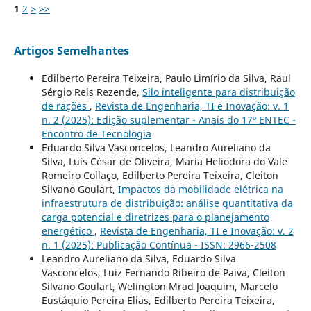
1
2
>
>>
Artigos Semelhantes
Edilberto Pereira Teixeira, Paulo Limírio da Silva, Raul
Sérgio Reis Rezende,
Silo inteligente para distribuição
de rações
,
Revista de Engenharia, TI e Inovação: v. 1
n. 2 (2025): Edição suplementar - Anais do 17º ENTEC -
Encontro de Tecnologia
Eduardo Silva Vasconcelos, Leandro Aureliano da
Silva, Luís César de Oliveira, Maria Heliodora do Vale
Romeiro Collaço, Edilberto Pereira Teixeira, Cleiton
Silvano Goulart,
Impactos da mobilidade elétrica na
infraestrutura de distribuição: análise quantitativa da
carga potencial e diretrizes para o planejamento
energético
,
Revista de Engenharia, TI e Inovação: v. 2
n. 1 (2025): Publicação Contínua - ISSN: 2966-2508
Leandro Aureliano da Silva, Eduardo Silva
Vasconcelos, Luiz Fernando Ribeiro de Paiva, Cleiton
Silvano Goulart, Welington Mrad Joaquim, Marcelo
Eustáquio Pereira Elias, Edilberto Pereira Teixeira,