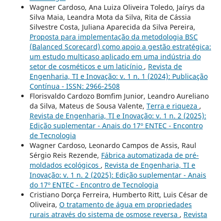
Wagner Cardoso, Ana Luiza Oliveira Toledo, Jaírys da
Silva Maia, Leandra Mota da Silva, Rita de Cássia
Silvestre Costa, Juliana Aparecida da Silva Pereira,
Proposta para implementação da metodologia BSC
(Balanced Scorecard) como apoio a gestão estratégica:
um estudo multicaso aplicado em uma indústria do
setor de cosméticos e um laticínio
,
Revista de
Engenharia, TI e Inovação: v. 1 n. 1 (2024): Publicação
Contínua - ISSN: 2966-2508
Florisvaldo Cardozo Bomfim Junior, Leandro Aureliano
da Silva, Mateus de Sousa Valente,
Terra e riqueza
,
Revista de Engenharia, TI e Inovação: v. 1 n. 2 (2025):
Edição suplementar - Anais do 17º ENTEC - Encontro
de Tecnologia
Wagner Cardoso, Leonardo Campos de Assis, Raul
Sérgio Reis Rezende,
Fábrica automatizada de pré-
moldados ecológicos
,
Revista de Engenharia, TI e
Inovação: v. 1 n. 2 (2025): Edição suplementar - Anais
do 17º ENTEC - Encontro de Tecnologia
Cristiano Dorça Ferreira, Humberto Ritt, Luis César de
Oliveira,
O tratamento de água em propriedades
rurais através do sistema de osmose reversa
,
Revista