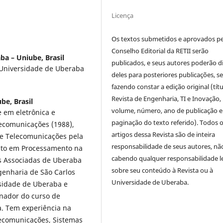
Licença
Os textos submetidos e aprovados p
Conselho Editorial da RETII serão
ba – Uniube, Brasil
publicados, e seus autores poderão d
Universidade de Uberaba
deles para posteriores publicações, 
fazendo constar a edição original (títu
Revista de Engenharia, TI e Inovação,
be, Brasil
volume, número, ano de publicação e
 em eletrônica e
paginação do texto referido). Todos 
lecomunicações (1988),
artigos dessa Revista são de inteira
de Telecomunicações pela
responsabilidade de seus autores, nã
nto em Processamento na
cabendo qualquer responsabilidade l
es Associadas de Uberaba
sobre seu conteúdo à Revista ou à
genharia de São Carlos
Universidade de Uberaba.
rsidade de Uberaba e
enador do curso de
a. Tem experiência na
lecomunicações, Sistemas