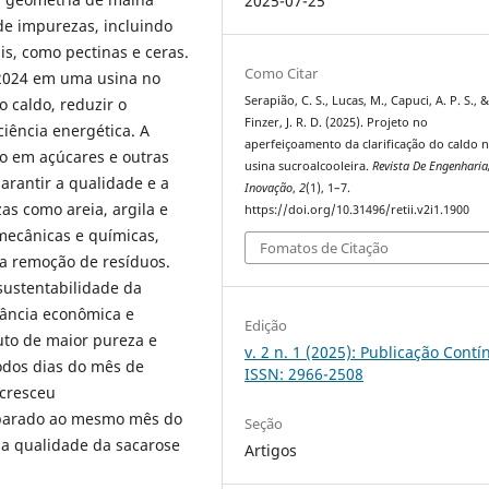
2025-07-25
de impurezas, incluindo
is, como pectinas e ceras.
Como Citar
/2024 em uma usina no
Serapião, C. S., Lucas, M., Capuci, A. P. S., 
o caldo, reduzir o
Finzer, J. R. D. (2025). Projeto no
iência energética. A
aperfeiçoamento da clarificação do caldo 
co em açúcares e outras
usina sucroalcooleira.
Revista De Engenharia,
garantir a qualidade e a
Inovação
,
2
(1), 1–7.
as como areia, argila e
https://doi.org/10.31496/retii.v2i1.1900
 mecânicas e químicas,
Fomatos de Citação
 a remoção de resíduos.
 sustentabilidade da
evância econômica e
Edição
uto de maior pureza e
v. 2 n. 1 (2025): Publicação Contí
odos dias do mês de
ISSN: 2966-2508
ecresceu
mparado ao mesmo mês do
Seção
na qualidade da sacarose
Artigos