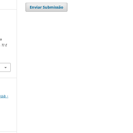
Enviar Submissão
&
na
 TI E
nua -