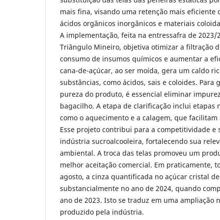
mais fina, visando uma retenção mais eficiente 
ácidos orgânicos inorgânicos e materiais coloida
A implementação, feita na entressafra de 2023
Triângulo Mineiro, objetiva otimizar a filtração d
consumo de insumos químicos e aumentar a efic
cana-de-açúcar, ao ser moída, gera um caldo ri
substâncias, como ácidos, sais e coloides. Para 
pureza do produto, é essencial eliminar impurez
bagacilho. A etapa de clarificação inclui etapas
como o aquecimento e a calagem, que facilitam
Esse projeto contribui para a competitividade e
indústria sucroalcooleira, fortalecendo sua rel
ambiental. A troca das telas promoveu um prod
melhor aceitação comercial. Em praticamente, t
agosto, a cinza quantificada no açúcar cristal d
substancialmente no ano de 2024, quando co
ano de 2023. Isto se traduz em uma ampliação 
produzido pela indústria.