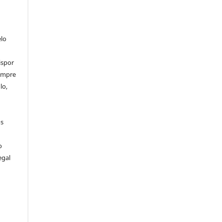
elo
ispor
sempre
lo,
os
o
egal