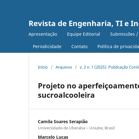
Revista de Engenharia, TI e I
Apresentação
Equipe Editorial
Submissões /
Periodicidade
Contato
Política de privacid
Início
/
Arquivos
/
v. 2 n. 1 (2025): Publicação Con
Projeto no aperfeiçoamento
sucroalcooleira
Camila Soares Serapião
Universidade de Uberaba – Uniube, Brasil
Marcelo Lucas