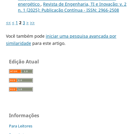
energético
,
Revista de Engenharia, TI e Inovação: v. 2
n. 1 (2025): Publicação Contínua - ISSN: 2966-2508
<<
<
1
2
3
>
>>
Você também pode
iniciar uma pesquisa avançada por
similaridade
para este artigo.
Edição Atual
Informações
Para Leitores