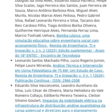
Douglas da Silva Alves, Eduardo Sousa Pacheco, Felipe
Silva Scalon, Iago Ferreira dos Santos, Juan Ferreira de
Souza, Marco Antônio Barbosa Riva, Miguel Alves
Murilo, Nicolas Marrai Alves Feitosa, Pedro Gabriel
Silva, Rafael Leonardo Ferreira e Silva, Taciano dos
Reis Cardoso Filho, Tiago Antônio Borba Oliveira,
Guilherme Henrique Alves, Fernanda Ferraz Lima,
Marcio Toshiaki Uehara,
Bomba-Lógica: uma
simulação educativa sobre engenharia social com
acionamento físico
,
Revista de Engenharia, TI e
Inovação: v. 2 n. 2 (2025): Edição suplementar - Anais
do 18º ENTEC - Encontro de Tecnologia
Leonardo Santos Machado Filho, Lucio Rogerio Junior,
Felipe Laure Miranda,
Análise Técnica e Intervenção
em Usina Fotovoltaica de 75 kW: Um Estudo de Caso
,
Revista de Engenharia, TI e Inovação: v. 3 n. 1 (2026):
Publicação Contínua - ISSN: 2966-2508
Eduardo Silva Vasconcelos, Leandro Aureliano da
Silva, Luís César de Oliveira, Maria Heliodora do Vale
Romeiro Collaço, Edilberto Pereira Teixeira, Cleiton
Silvano Goulart,
Impactos da mobilidade elétrica na
infraestrutura de distribuição: análise quantitativa da
carga potencial e diretrizes para o planejamento