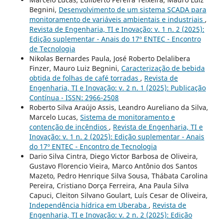
Begnini,
Desenvolvimento de um sistema SCADA para
monitoramento de variáveis ambientais e industriais
,
Revista de Engenharia, TI e Inovação: v. 1 n. 2 (2025):
Edição suplementar - Anais do 17º ENTEC - Encontro
de Tecnologia
Nikolas Bernardes Paula, José Roberto Delalibera
Finzer, Mauro Luiz Begnini,
Caracterização de bebida
obtida de folhas de café torradas
,
Revista de
Engenharia, TI e Inovação: v. 2 n. 1 (2025): Publicação
Contínua - ISSN: 2966-2508
Roberto Silva Araújo Assis, Leandro Aureliano da Silva,
Marcelo Lucas,
Sistema de monitoramento e
contenção de incêndios
,
Revista de Engenharia, TI e
Inovação: v. 1 n. 2 (2025): Edição suplementar - Anais
do 17º ENTEC - Encontro de Tecnologia
Dario Silva Cintra, Diego Victor Barbosa de Oliveira,
Gustavo Florencio Vieira, Marco Antônio dos Santos
Mazeto, Pedro Henrique Silva Sousa, Thábata Carolina
Pereira, Cristiano Dorça Ferreira, Ana Paula Silva
Capuci, Cleiton Silvano Goulart, Luís Cesar de Oliveira,
Independência hídrica em Uberaba
,
Revista de
Engenharia, TI e Inovação: v. 2 n. 2 (2025): Edição