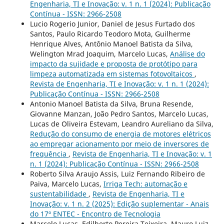
Engenharia, TI e Inovação: v. 1 n. 1 (2024): Publicação
Contínua - ISSN: 2966-2508
Lucio Rogerio Junior, Daniel de Jesus Furtado dos
Santos, Paulo Ricardo Teodoro Mota, Guilherme
Henrique Alves, Antônio Manoel Batista da Silva,
Welington Mrad Joaquim, Marcelo Lucas,
Análise do
impacto da sujidade e proposta de protótipo para
limpeza automatizada em sistemas fotovoltaicos
,
Revista de Engenharia, TI e Inovação: v. 1 n. 1 (2024):
Publicação Contínua - ISSN: 2966-2508
Antonio Manoel Batista da Silva, Bruna Resende,
Giovanne Manzan, João Pedro Santos, Marcelo Lucas,
Lucas de Oliveira Estevam, Leandro Aureliano da Silva,
Redução do consumo de energia de motores elétricos
ao empregar acionamento por meio de inversores de
frequência
,
Revista de Engenharia, TI e Inovação: v. 1
n. 1 (2024): Publicação Contínua - ISSN: 2966-2508
Roberto Silva Araujo Assis, Luiz Fernando Ribeiro de
Paiva, Marcelo Lucas,
Irriga Tech: automação e
sustentabilidade
,
Revista de Engenharia, TI e
Inovação: v. 1 n. 2 (2025): Edição suplementar - Anais
do 17º ENTEC - Encontro de Tecnologia
Marcelo Lucas, Edilberto Pereira Teixeira, Mauro Luiz