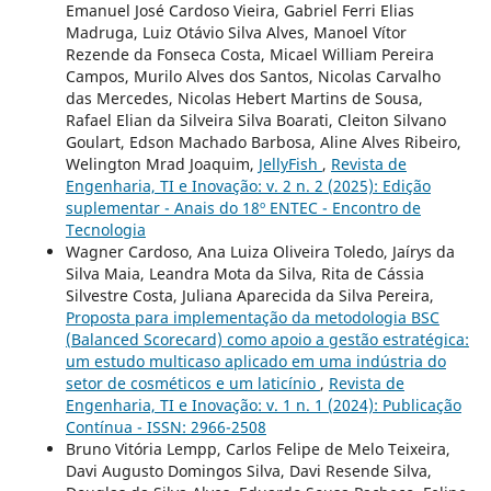
Emanuel José Cardoso Vieira, Gabriel Ferri Elias
Madruga, Luiz Otávio Silva Alves, Manoel Vítor
Rezende da Fonseca Costa, Micael William Pereira
Campos, Murilo Alves dos Santos, Nicolas Carvalho
das Mercedes, Nicolas Hebert Martins de Sousa,
Rafael Elian da Silveira Silva Boarati, Cleiton Silvano
Goulart, Edson Machado Barbosa, Aline Alves Ribeiro,
Welington Mrad Joaquim,
JellyFish
,
Revista de
Engenharia, TI e Inovação: v. 2 n. 2 (2025): Edição
suplementar - Anais do 18º ENTEC - Encontro de
Tecnologia
Wagner Cardoso, Ana Luiza Oliveira Toledo, Jaírys da
Silva Maia, Leandra Mota da Silva, Rita de Cássia
Silvestre Costa, Juliana Aparecida da Silva Pereira,
Proposta para implementação da metodologia BSC
(Balanced Scorecard) como apoio a gestão estratégica:
um estudo multicaso aplicado em uma indústria do
setor de cosméticos e um laticínio
,
Revista de
Engenharia, TI e Inovação: v. 1 n. 1 (2024): Publicação
Contínua - ISSN: 2966-2508
Bruno Vitória Lempp, Carlos Felipe de Melo Teixeira,
Davi Augusto Domingos Silva, Davi Resende Silva,