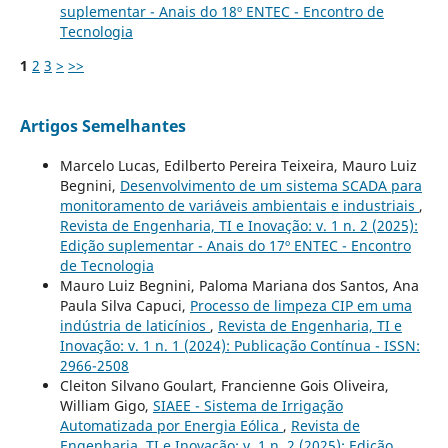
suplementar - Anais do 18º ENTEC - Encontro de
Tecnologia
1
2
3
>
>>
Artigos Semelhantes
Marcelo Lucas, Edilberto Pereira Teixeira, Mauro Luiz
Begnini,
Desenvolvimento de um sistema SCADA para
monitoramento de variáveis ambientais e industriais
,
Revista de Engenharia, TI e Inovação: v. 1 n. 2 (2025):
Edição suplementar - Anais do 17º ENTEC - Encontro
de Tecnologia
Mauro Luiz Begnini, Paloma Mariana dos Santos, Ana
Paula Silva Capuci,
Processo de limpeza CIP em uma
indústria de laticínios
,
Revista de Engenharia, TI e
Inovação: v. 1 n. 1 (2024): Publicação Contínua - ISSN:
2966-2508
Cleiton Silvano Goulart, Francienne Gois Oliveira,
William Gigo,
SIAEE - Sistema de Irrigação
Automatizada por Energia Eólica
,
Revista de
Engenharia, TI e Inovação: v. 1 n. 2 (2025): Edição