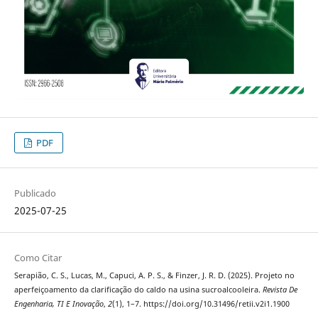
PDF
Publicado
2025-07-25
Como Citar
Serapião, C. S., Lucas, M., Capuci, A. P. S., & Finzer, J. R. D. (2025). Projeto no
aperfeiçoamento da clarificação do caldo na usina sucroalcooleira.
Revista De
Engenharia, TI E Inovação
,
2
(1), 1–7. https://doi.org/10.31496/retii.v2i1.1900