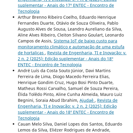
suplementar - Anais do 17º ENTEC - Encontro de
Tecnologia
Arthur Brenno Ribeiro Coelho, Eduardo Henrique
Fernandes Duarte, Otávio de Souza Oliveira, Pablo
Augusto Alves de Sousa, Leandro Aureliano da Silva,
Aline Alves Ribeiro, Cleiton Silvano Goulart, Leonardo
Campos de Assis,
Sistema IoT de baixo custo para
monitoramento climático e automação de uma estufa
de hortaliças
,
Revista de Engenharia, TI e Inovação: v.
2 n. 2 (2025): Edição suplementar - Anais do 18º
ENTEC - Encontro de Tecnologia
André Luís da Costa Souto Júnior, Davi Martins
Ferreira de Lima, Diogo Macedo Ferreira Elias,
Henrique Gondim Cruz, Hugo Bosi Pinto Duarte,
Matheus Rossi Carvalho, Samuel de Souza Pereira,
Élida Tolêdo Pinto, Aline Cunha Almeida, Mauro Luiz
Begnini, Soraia Abud Ibrahim,
Ajudaê
,
Revista de
Engenharia, TI e Inovação: v. 2 n. 2 (2025): Edição
suplementar - Anais do 18º ENTEC - Encontro de
Tecnologia
Cauan Melo Silva, Daniel Lopes dos Santos, Eduardo
Lemos da Silva, Eliézer Rodrigues de Andrade,