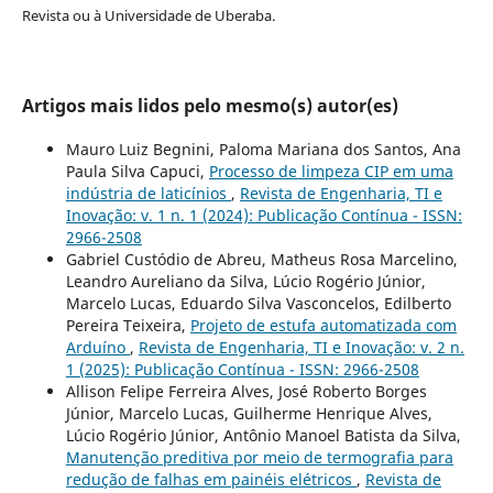
Revista ou à Universidade de Uberaba.
Artigos mais lidos pelo mesmo(s) autor(es)
Mauro Luiz Begnini, Paloma Mariana dos Santos, Ana
Paula Silva Capuci,
Processo de limpeza CIP em uma
indústria de laticínios
,
Revista de Engenharia, TI e
Inovação: v. 1 n. 1 (2024): Publicação Contínua - ISSN:
2966-2508
Gabriel Custódio de Abreu, Matheus Rosa Marcelino,
Leandro Aureliano da Silva, Lúcio Rogério Júnior,
Marcelo Lucas, Eduardo Silva Vasconcelos, Edilberto
Pereira Teixeira,
Projeto de estufa automatizada com
Arduíno
,
Revista de Engenharia, TI e Inovação: v. 2 n.
1 (2025): Publicação Contínua - ISSN: 2966-2508
Allison Felipe Ferreira Alves, José Roberto Borges
Júnior, Marcelo Lucas, Guilherme Henrique Alves,
Lúcio Rogério Júnior, Antônio Manoel Batista da Silva,
Manutenção preditiva por meio de termografia para
redução de falhas em painéis elétricos
,
Revista de