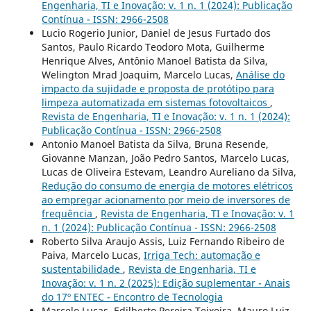
Engenharia, TI e Inovação: v. 1 n. 1 (2024): Publicação
Contínua - ISSN: 2966-2508
Lucio Rogerio Junior, Daniel de Jesus Furtado dos
Santos, Paulo Ricardo Teodoro Mota, Guilherme
Henrique Alves, Antônio Manoel Batista da Silva,
Welington Mrad Joaquim, Marcelo Lucas,
Análise do
impacto da sujidade e proposta de protótipo para
limpeza automatizada em sistemas fotovoltaicos
,
Revista de Engenharia, TI e Inovação: v. 1 n. 1 (2024):
Publicação Contínua - ISSN: 2966-2508
Antonio Manoel Batista da Silva, Bruna Resende,
Giovanne Manzan, João Pedro Santos, Marcelo Lucas,
Lucas de Oliveira Estevam, Leandro Aureliano da Silva,
Redução do consumo de energia de motores elétricos
ao empregar acionamento por meio de inversores de
frequência
,
Revista de Engenharia, TI e Inovação: v. 1
n. 1 (2024): Publicação Contínua - ISSN: 2966-2508
Roberto Silva Araujo Assis, Luiz Fernando Ribeiro de
Paiva, Marcelo Lucas,
Irriga Tech: automação e
sustentabilidade
,
Revista de Engenharia, TI e
Inovação: v. 1 n. 2 (2025): Edição suplementar - Anais
do 17º ENTEC - Encontro de Tecnologia
Marcelo Lucas, Edilberto Pereira Teixeira, Mauro Luiz