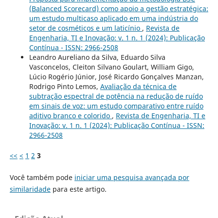
(Balanced Scorecard) como apoio a gestão estratégica:
um estudo multicaso aplicado em uma indústria do
setor de cosméticos e um laticínio
,
Revista de
Engenharia, TI e Inovação: v. 1 n. 1 (2024): Publicação
Contínua - ISSN: 2966-2508
Leandro Aureliano da Silva, Eduardo Silva
Vasconcelos, Cleiton Silvano Goulart, William Gigo,
Lúcio Rogério Júnior, José Ricardo Gonçalves Manzan,
Rodrigo Pinto Lemos,
Avaliação da técnica de
subtração espectral de potência na redução de ruído
em sinais de voz: um estudo comparativo entre ruído
aditivo branco e colorido
,
Revista de Engenharia, TI e
Inovação: v. 1 n. 1 (2024): Publicação Contínua - ISSN:
2966-2508
<<
<
1
2
3
Você também pode
iniciar uma pesquisa avançada por
similaridade
para este artigo.