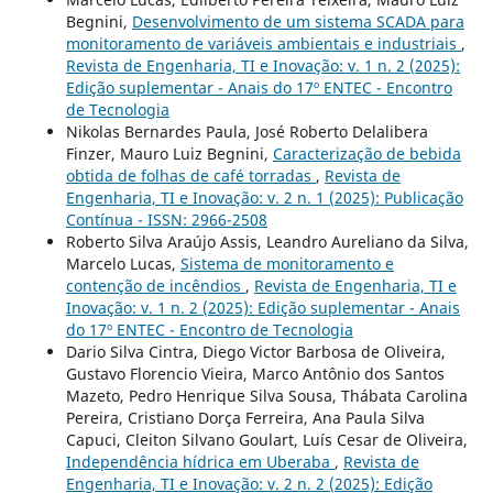
Begnini,
Desenvolvimento de um sistema SCADA para
monitoramento de variáveis ambientais e industriais
,
Revista de Engenharia, TI e Inovação: v. 1 n. 2 (2025):
Edição suplementar - Anais do 17º ENTEC - Encontro
de Tecnologia
Nikolas Bernardes Paula, José Roberto Delalibera
Finzer, Mauro Luiz Begnini,
Caracterização de bebida
obtida de folhas de café torradas
,
Revista de
Engenharia, TI e Inovação: v. 2 n. 1 (2025): Publicação
Contínua - ISSN: 2966-2508
Roberto Silva Araújo Assis, Leandro Aureliano da Silva,
Marcelo Lucas,
Sistema de monitoramento e
contenção de incêndios
,
Revista de Engenharia, TI e
Inovação: v. 1 n. 2 (2025): Edição suplementar - Anais
do 17º ENTEC - Encontro de Tecnologia
Dario Silva Cintra, Diego Victor Barbosa de Oliveira,
Gustavo Florencio Vieira, Marco Antônio dos Santos
Mazeto, Pedro Henrique Silva Sousa, Thábata Carolina
Pereira, Cristiano Dorça Ferreira, Ana Paula Silva
Capuci, Cleiton Silvano Goulart, Luís Cesar de Oliveira,
Independência hídrica em Uberaba
,
Revista de
Engenharia, TI e Inovação: v. 2 n. 2 (2025): Edição