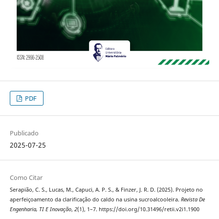
PDF
Publicado
2025-07-25
Como Citar
Serapião, C. S., Lucas, M., Capuci, A. P. S., & Finzer, J. R. D. (2025). Projeto no
aperfeiçoamento da clarificação do caldo na usina sucroalcooleira.
Revista De
Engenharia, TI E Inovação
,
2
(1), 1–7. https://doi.org/10.31496/retii.v2i1.1900