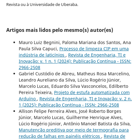
Revista ou à Universidade de Uberaba.
Artigos mais lidos pelo mesmo(s) autor(es)
Mauro Luiz Begnini, Paloma Mariana dos Santos, Ana
Paula Silva Capuci,
Processo de limpeza CIP em uma
indústria de laticínios
,
Revista de Engenharia, TI e
Inovação: v. 1 n. 1 (2024): Publicação Contínua - ISSN:
2966-2508
Gabriel Custódio de Abreu, Matheus Rosa Marcelino,
Leandro Aureliano da Silva, Lúcio Rogério Júnior,
Marcelo Lucas, Eduardo Silva Vasconcelos, Edilberto
Pereira Teixeira,
Projeto de estufa automatizada com
Arduíno
,
Revista de Engenharia, TI e Inovação: v. 2 n.
1 (2025): Publicação Contínua - ISSN: 2966-2508
Allison Felipe Ferreira Alves, José Roberto Borges
Júnior, Marcelo Lucas, Guilherme Henrique Alves,
Lúcio Rogério Júnior, Antônio Manoel Batista da Silva,
Manutenção preditiva por meio de termografia para
redução de falhas em painéis elétricos
,
Revista de