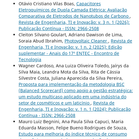
Otávio Cristiano Vilas Boas,
Capacitores
Eletroquímicos de Dupla Camada Elétrica: Avaliação
Comparativa de Eletrodos de Nanotubos de Carbono
,
Revista de Engenharia, TI e Inovação: v. 3 n. 1 (2026):
Publicação Contínua - ISSN: 2966-2508
Cleiton Silvano Goulart, Adriano Dawison de Lima,
Soraia Abud Ibrahim,
Photovoltaic Cleaner
,
Revista de
Engenharia, TI e Inovação: v. 1 n. 2 (2025): Edição
suplementar - Anais do 17º ENTEC - Encontro de
Tecnologia
Wagner Cardoso, Ana Luiza Oliveira Toledo, Jaírys da
Silva Maia, Leandra Mota da Silva, Rita de Cássia
Silvestre Costa, Juliana Aparecida da Silva Pereira,
Proposta para implementação da metodologia BSC
(Balanced Scorecard) como apoio a gestão estratégica:
um estudo multicaso aplicado em uma indústria do
setor de cosméticos e um laticínio
,
Revista de
Engenharia, TI e Inovação: v. 1 n. 1 (2024): Publicação
Contínua - ISSN: 2966-2508
Mauro Luiz Begnini, Ana Paula Silva Capuci, Maria
Eduarda Masson, Felipe Bueno Rodrigues de Souza,
Estudo para melhoria do índice técnico de consumo