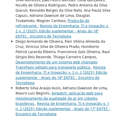
Nicolly de Oliveira Rodrigues, Pedro Antonio da Silva
Giaculi, Reinaldo Borges da Silva Neto, Ana Paula Silva
Capuci, Adriano Dawison de Lima, Douglas
Tsukamoto, Wagner Cardoso,
Produção de
refrigerante
,
Revista de Engenharia, TI e Inovação: v.
2 n. 2 (2025): Edição suplementar - Anais do 18º
ENTEC - Encontro de Tecnologia
Diego Armando de Oliveira, Elen Vitória Almeida da
Cruz, Vinícius Silva de Oliveira Prado, Humberto
Patrick Lacerda Ribeiro, Francienne Gois Oliveira, Raul
Sérgio Reis Rezende, Thiago Carneiro Campos,
Desenvolvimento de um sistema web chamado
TransPago voltado para transporte público
,
Revista
de Engenharia, TI e Inovação: v. 2 n. 2 (2025): Edição
suplementar - Anais do 18º ENTEC - Encontro de
Tecnologia
Roberto Silva Araújo Assis, Adriano Dawison de Lima,
Mauro Luiz Begnini,
Airwatch: aplicação web para
monitoramento da qualidade do ar em cidades
brasileiras
,
Revista de Engenharia, TI e Inovação: v. 1
n. 2 (2025): Edição suplementar - Anais do 17º ENTEC -
Encontro de Tecnologia