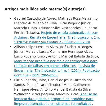
Artigos mais lidos pelo mesmo(s) autor(es)
Gabriel Custódio de Abreu, Matheus Rosa Marcelino,
Leandro Aureliano da Silva, Lúcio Rogério Júnior,
Marcelo Lucas, Eduardo Silva Vasconcelos, Edilberto
Pereira Teixeira,
Projeto de estufa automatizada com
Arduíno
,
Revista de Engenharia, TI e Inovação: v. 2 n.
1 (2025): Publicação Contínua - ISSN: 2966-2508
Allison Felipe Ferreira Alves, José Roberto Borges
Júnior, Marcelo Lucas, Guilherme Henrique Alves,
Lúcio Rogério Júnior, Antônio Manoel Batista da Silva,
Manutenção preditiva por meio de termografia para
redução de falhas em painéis elétricos
,
Revista de
Engenharia, TI e Inovação: v. 1 n. 1 (2024): Publicação
Contínua - ISSN: 2966-2508
Lucio Rogerio Junior, Daniel de Jesus Furtado dos
Santos, Paulo Ricardo Teodoro Mota, Guilherme
Henrique Alves, Antônio Manoel Batista da Silva,
Welington Mrad Joaquim, Marcelo Lucas,
Análise do
impacto da sujidade e proposta de protótipo para
limpeza automatizada em sistemas fotovoltaicos
,