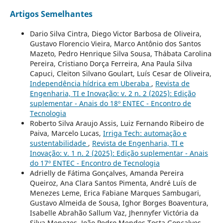
Artigos Semelhantes
Dario Silva Cintra, Diego Victor Barbosa de Oliveira,
Gustavo Florencio Vieira, Marco Antônio dos Santos
Mazeto, Pedro Henrique Silva Sousa, Thábata Carolina
Pereira, Cristiano Dorça Ferreira, Ana Paula Silva
Capuci, Cleiton Silvano Goulart, Luís Cesar de Oliveira,
Independência hídrica em Uberaba
,
Revista de
Engenharia, TI e Inovação: v. 2 n. 2 (2025): Edição
suplementar - Anais do 18º ENTEC - Encontro de
Tecnologia
Roberto Silva Araujo Assis, Luiz Fernando Ribeiro de
Paiva, Marcelo Lucas,
Irriga Tech: automação e
sustentabilidade
,
Revista de Engenharia, TI e
Inovação: v. 1 n. 2 (2025): Edição suplementar - Anais
do 17º ENTEC - Encontro de Tecnologia
Adrielly de Fátima Gonçalves, Amanda Pereira
Queiroz, Ana Clara Santos Pimenta, André Luís de
Menezes Leme, Erica Fabiane Marques Sambugari,
Gustavo Almeida de Sousa, Ighor Borges Boaventura,
Isabelle Abrahão Sallum Vaz, Jhennyfer Victória da
Silva Menezes, João Pedro Mendes Tosta Gonçalves,