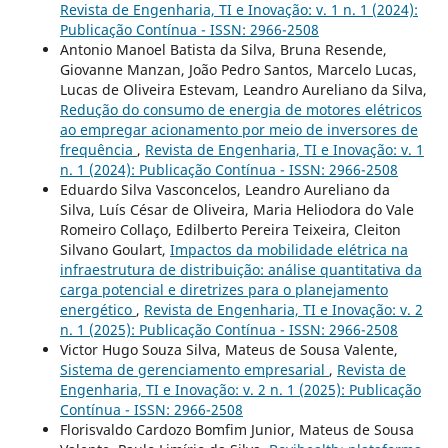
Revista de Engenharia, TI e Inovação: v. 1 n. 1 (2024):
Publicação Contínua - ISSN: 2966-2508
Antonio Manoel Batista da Silva, Bruna Resende,
Giovanne Manzan, João Pedro Santos, Marcelo Lucas,
Lucas de Oliveira Estevam, Leandro Aureliano da Silva,
Redução do consumo de energia de motores elétricos
ao empregar acionamento por meio de inversores de
frequência
,
Revista de Engenharia, TI e Inovação: v. 1
n. 1 (2024): Publicação Contínua - ISSN: 2966-2508
Eduardo Silva Vasconcelos, Leandro Aureliano da
Silva, Luís César de Oliveira, Maria Heliodora do Vale
Romeiro Collaço, Edilberto Pereira Teixeira, Cleiton
Silvano Goulart,
Impactos da mobilidade elétrica na
infraestrutura de distribuição: análise quantitativa da
carga potencial e diretrizes para o planejamento
energético
,
Revista de Engenharia, TI e Inovação: v. 2
n. 1 (2025): Publicação Contínua - ISSN: 2966-2508
Victor Hugo Souza Silva, Mateus de Sousa Valente,
Sistema de gerenciamento empresarial
,
Revista de
Engenharia, TI e Inovação: v. 2 n. 1 (2025): Publicação
Contínua - ISSN: 2966-2508
Florisvaldo Cardozo Bomfim Junior, Mateus de Sousa