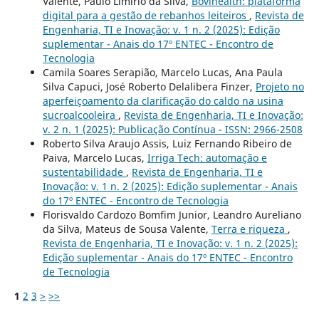
Valente, Paulo Limírio da Silva,
Bovihealth: plataforma
digital para a gestão de rebanhos leiteiros
,
Revista de
Engenharia, TI e Inovação: v. 1 n. 2 (2025): Edição
suplementar - Anais do 17º ENTEC - Encontro de
Tecnologia
Camila Soares Serapião, Marcelo Lucas, Ana Paula
Silva Capuci, José Roberto Delalibera Finzer,
Projeto no
aperfeiçoamento da clarificação do caldo na usina
sucroalcooleira
,
Revista de Engenharia, TI e Inovação:
v. 2 n. 1 (2025): Publicação Contínua - ISSN: 2966-2508
Roberto Silva Araujo Assis, Luiz Fernando Ribeiro de
Paiva, Marcelo Lucas,
Irriga Tech: automação e
sustentabilidade
,
Revista de Engenharia, TI e
Inovação: v. 1 n. 2 (2025): Edição suplementar - Anais
do 17º ENTEC - Encontro de Tecnologia
Florisvaldo Cardozo Bomfim Junior, Leandro Aureliano
da Silva, Mateus de Sousa Valente,
Terra e riqueza
,
Revista de Engenharia, TI e Inovação: v. 1 n. 2 (2025):
Edição suplementar - Anais do 17º ENTEC - Encontro
de Tecnologia
1
2
3
>
>>