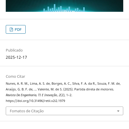
PDF
Publicado
2025-12-17
Como Citar
Nunes, A. R. M., Lima, A. S. de, Borges, A. C., Silva, F. A. da R., Souza, F. M. de,
Araújo, G. B. F. de, … Valente, M. de S. (2025). Partida direta de motores.
Revista De Engenharia, TI E Inovação
,
2
(2), 1–2.
https://doi.org/10.31496/retii.v2i2.1979
Fomatos de Citação