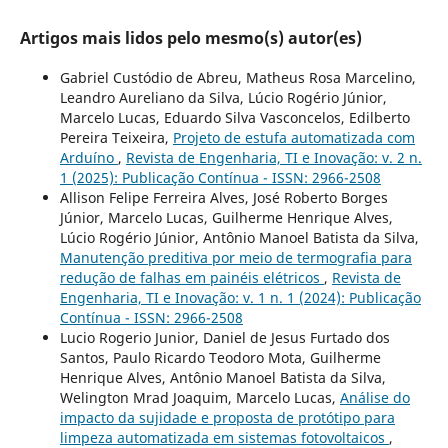
Artigos mais lidos pelo mesmo(s) autor(es)
Gabriel Custódio de Abreu, Matheus Rosa Marcelino,
Leandro Aureliano da Silva, Lúcio Rogério Júnior,
Marcelo Lucas, Eduardo Silva Vasconcelos, Edilberto
Pereira Teixeira,
Projeto de estufa automatizada com
Arduíno
,
Revista de Engenharia, TI e Inovação: v. 2 n.
1 (2025): Publicação Contínua - ISSN: 2966-2508
Allison Felipe Ferreira Alves, José Roberto Borges
Júnior, Marcelo Lucas, Guilherme Henrique Alves,
Lúcio Rogério Júnior, Antônio Manoel Batista da Silva,
Manutenção preditiva por meio de termografia para
redução de falhas em painéis elétricos
,
Revista de
Engenharia, TI e Inovação: v. 1 n. 1 (2024): Publicação
Contínua - ISSN: 2966-2508
Lucio Rogerio Junior, Daniel de Jesus Furtado dos
Santos, Paulo Ricardo Teodoro Mota, Guilherme
Henrique Alves, Antônio Manoel Batista da Silva,
Welington Mrad Joaquim, Marcelo Lucas,
Análise do
impacto da sujidade e proposta de protótipo para
limpeza automatizada em sistemas fotovoltaicos
,