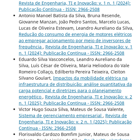
Revista de Engenharia, TI e Inovação: v. 1 n. 1 (2024):
Publicação Contínua - ISSN: 2966-2508
Antonio Manoel Batista da Silva, Bruna Resende,
Giovanne Manzan, João Pedro Santos, Marcelo Lucas,
Lucas de Oliveira Estevam, Leandro Aureliano da Silva,
Redução do consumo de energia de motores elétricos
ao empregar acionamento por meio de inversores de
frequência
,
Revista de Engenharia, TI e Inovação: v. 1
n. 1 (2024): Publicação Contínua - ISSN: 2966-2508
Eduardo Silva Vasconcelos, Leandro Aureliano da
Silva, Luís César de Oliveira, Maria Heliodora do Vale
Romeiro Collaço, Edilberto Pereira Teixeira, Cleiton
Silvano Goulart,
Impactos da mobilidade elétrica na
infraestrutura de distribuição: análise quantitativa da
carga potencial e diretrizes para o planejamento
energético
,
Revista de Engenharia, TI e Inovação: v. 2
n. 1 (2025): Publicação Contínua - ISSN: 2966-2508
Victor Hugo Souza Silva, Mateus de Sousa Valente,
Sistema de gerenciamento empresarial
,
Revista de
Engenharia, TI e Inovação: v. 2 n. 1 (2025): Publicação
Contínua - ISSN: 2966-2508
Florisvaldo Cardozo Bomfim Junior, Mateus de Sousa