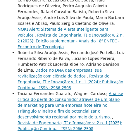
Rodrigues de Oliveira, Pedro Augusto Caixeta
Fernandes, Rafael Carvalho Batista, Roberto Silva
Araújo Assis, André Luís Silva de Paula, Maria Barbara
Soares e Abrão, Paulo Sergio Caetano de Oliveira,
NOKI Alert: Sistema de Alerta Inteligente para
Veículos
,
Revista de Engenharia, TI e Inovação: v. 2 n.
2 (2025): Edição suplementar - Anais do 18º ENTEC -
Encontro de Tecnologia
Roberto Silva Araújo Assis, Fernando José Portella, Luiz
Fernando Ribeiro de Paiva, Luciano Lopes Pereira,
Humberto Patrick Lacerda Ribeiro, Adriano Dawison
de Lima,
Dados no DNA das empresas: sua
revitalização com ciência de dados
,
Revista de
Engenharia, TI e Inovação: v. 1 n. 1 (2024): Publicação
Contínua - ISSN: 2966-2508
Taciana Fernandes Guarato, Wagner Cardoso,
Análise
crítica do perfil do consumidor através de um plano
de marketing para uma empresa hoteleira no
Triângulo Mineiro a fim de potencializar o
desenvolvimento regional por meio do turismo.
,
Revista de Engenharia, TI e Inovação: v. 2 n. 1 (2025):
Publicação Contínua - ISSN: 2966-2508