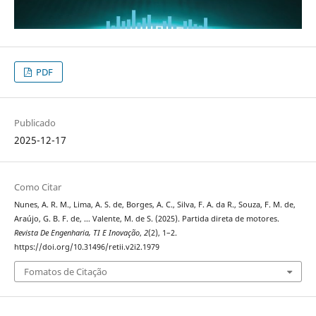
PDF
Publicado
2025-12-17
Como Citar
Nunes, A. R. M., Lima, A. S. de, Borges, A. C., Silva, F. A. da R., Souza, F. M. de,
Araújo, G. B. F. de, … Valente, M. de S. (2025). Partida direta de motores.
Revista De Engenharia, TI E Inovação
,
2
(2), 1–2.
https://doi.org/10.31496/retii.v2i2.1979
Fomatos de Citação