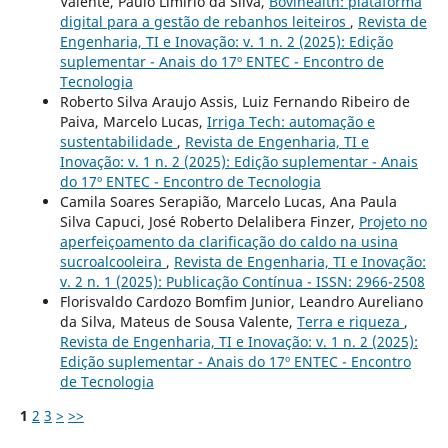
Valente, Paulo Limírio da Silva,
Bovihealth: plataforma
digital para a gestão de rebanhos leiteiros
,
Revista de
Engenharia, TI e Inovação: v. 1 n. 2 (2025): Edição
suplementar - Anais do 17º ENTEC - Encontro de
Tecnologia
Roberto Silva Araujo Assis, Luiz Fernando Ribeiro de
Paiva, Marcelo Lucas,
Irriga Tech: automação e
sustentabilidade
,
Revista de Engenharia, TI e
Inovação: v. 1 n. 2 (2025): Edição suplementar - Anais
do 17º ENTEC - Encontro de Tecnologia
Camila Soares Serapião, Marcelo Lucas, Ana Paula
Silva Capuci, José Roberto Delalibera Finzer,
Projeto no
aperfeiçoamento da clarificação do caldo na usina
sucroalcooleira
,
Revista de Engenharia, TI e Inovação:
v. 2 n. 1 (2025): Publicação Contínua - ISSN: 2966-2508
Florisvaldo Cardozo Bomfim Junior, Leandro Aureliano
da Silva, Mateus de Sousa Valente,
Terra e riqueza
,
Revista de Engenharia, TI e Inovação: v. 1 n. 2 (2025):
Edição suplementar - Anais do 17º ENTEC - Encontro
de Tecnologia
1
2
3
>
>>