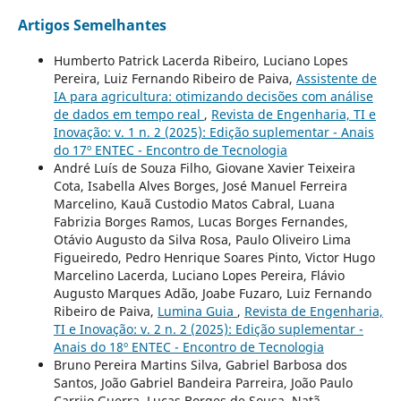
Artigos Semelhantes
Humberto Patrick Lacerda Ribeiro, Luciano Lopes
Pereira, Luiz Fernando Ribeiro de Paiva,
Assistente de
IA para agricultura: otimizando decisões com análise
de dados em tempo real
,
Revista de Engenharia, TI e
Inovação: v. 1 n. 2 (2025): Edição suplementar - Anais
do 17º ENTEC - Encontro de Tecnologia
André Luís de Souza Filho, Giovane Xavier Teixeira
Cota, Isabella Alves Borges, José Manuel Ferreira
Marcelino, Kauã Custodio Matos Cabral, Luana
Fabrizia Borges Ramos, Lucas Borges Fernandes,
Otávio Augusto da Silva Rosa, Paulo Oliveiro Lima
Figueiredo, Pedro Henrique Soares Pinto, Victor Hugo
Marcelino Lacerda, Luciano Lopes Pereira, Flávio
Augusto Marques Adão, Joabe Fuzaro, Luiz Fernando
Ribeiro de Paiva,
Lumina Guia
,
Revista de Engenharia,
TI e Inovação: v. 2 n. 2 (2025): Edição suplementar -
Anais do 18º ENTEC - Encontro de Tecnologia
Bruno Pereira Martins Silva, Gabriel Barbosa dos
Santos, João Gabriel Bandeira Parreira, João Paulo
Carrijo Guerra, Lucas Borges de Sousa, Natã