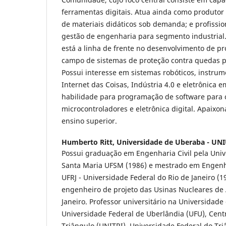
ferramentas digitais. Atua ainda como produtor 
de materiais didáticos sob demanda; e profiss
gestão de engenharia para segmento industrial
está a linha de frente no desenvolvimento de pr
campo de sistemas de proteção contra quedas p
Possui interesse em sistemas robóticos, instrume
Internet das Coisas, Indústria 4.0 e eletrônica
habilidade para programação de software para
microcontroladores e eletrônica digital. Apaixo
ensino superior.
Humberto Ritt,
Universidade de Uberaba - UNIU
Possui graduação em Engenharia Civil pela Univ
Santa Maria UFSM (1986) e mestrado em Engenha
UFRJ - Universidade Federal do Rio de Janeiro (
engenheiro de projeto das Usinas Nucleares de A
Janeiro. Professor universitário na Universidad
Universidade Federal de Uberlândia (UFU), Centr
Triângulo (UNITRI), Universidade Federal do Tr