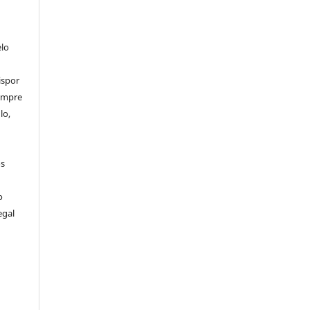
elo
ispor
sempre
lo,
os
o
egal