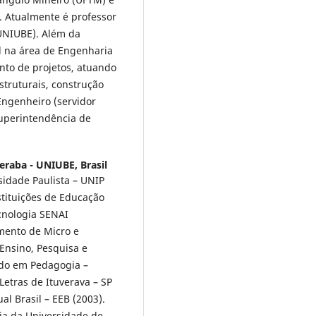
). Atualmente é professor
UNIUBE). Além da
l na área de Engenharia
nto de projetos, atuando
struturais, construção
 Engenheiro (servidor
Superintendência de
eraba - UNIUBE, Brasil
idade Paulista – UNIP
stituições de Educação
cnologia SENAI
amento de Micro e
Ensino, Pesquisa e
ado em Pedagogia –
Letras de Ituverava – SP
l Brasil – EEB (2003).
ia da Universidade de