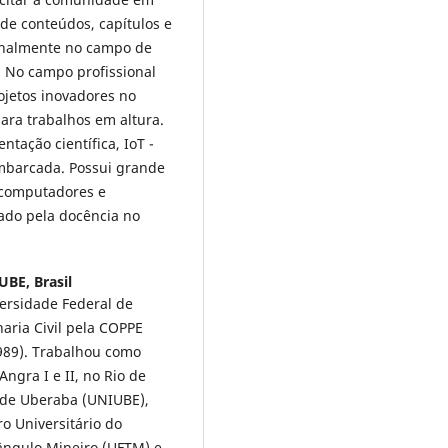
de conteúdos, capítulos e
ionalmente no campo de
. No campo profissional
ojetos inovadores no
ara trabalhos em altura.
ntação científica, IoT -
 embarcada. Possui grande
 computadores e
nado pela docência no
BE, Brasil
ersidade Federal de
ria Civil pela COPPE
1989). Trabalhou como
ngra I e II, no Rio de
e de Uberaba (UNIUBE),
o Universitário do
iângulo Mineiro (UFTM) e