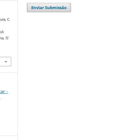
Enviar Submissão
ula, C.
obô
ia, TI
ar -
e