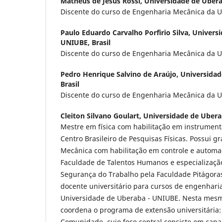
Matheus de Jesus Rossi,
Universidade de Ubera
Discente do curso de Engenharia Mecânica da U
Paulo Eduardo Carvalho Porfirio Silva,
Universi
UNIUBE, Brasil
Discente do curso de Engenharia Mecânica da U
Pedro Henrique Salvino de Araújo,
Universidad
Brasil
Discente do curso de Engenharia Mecânica da U
Cleiton Silvano Goulart,
Universidade de Uberab
Mestre em física com habilitação em instrumenta
Centro Brasileiro de Pesquisas Físicas. Possui
Mecânica com habilitação em controle e automa
Faculdade de Talentos Humanos e especializaç
Segurança do Trabalho pela Faculdade Pitágoras
docente universitário para cursos de engenharia
Universidade de Uberaba - UNIUBE. Nesta mesm
coordena o programa de extensão universitária:
Comunidade, cujo foco central consiste em cap