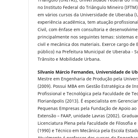
no Instituto Federal do Triângulo Mineiro (IFTM
em vários cursos da Universidade de Uberaba (
experiência acadêmica, tem atuação profissiona
Civil, com ênfase em consultoria e desenvolvime
principalmente nos seguintes temas: sistemas e
civil e mecânica dos materiais. Exerce cargo de
público) na Prefeitura Municipal de Uberaba - 
Trânsito e Mobilidade Urbana.
Silvanio Márcio Fernandes,
Universidade de Ub
Mestre em Engenharia de Produção pela Univers
(2009). Possui MBA em Gestão Estratégica de In
Profissional e Tecnológica pela Faculdade de Te
Florianópolis (2013). É especialista em Gerenci
Pequenas Empresas pela Fundação de Apoio ao 
Extensão – FAAP, unidade Lavras (2002). Gradu
Licenciatura Plena pela Faculdade de Filosofia e 
(1990) e Técnico em Mecânica pela Escola Estadua
Atualmente é professor dos cursos de Engenhar