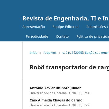
Revista de Engenharia, TI e I
Apresentação
Equipe Editorial
Submissões /
Periodicidade
Contato
Política de privacid
Início
/
Arquivos
/
v. 2 n. 2 (2025): Edição supleme
Robô transportador de car
Antônio Xavier Bisinoto Júnior
Universidade de Uberaba - UNIUBE, Brasil
Caio Almeida Chagas do Carmo
Universidade de Uberaba - UNIUBE, Brasil