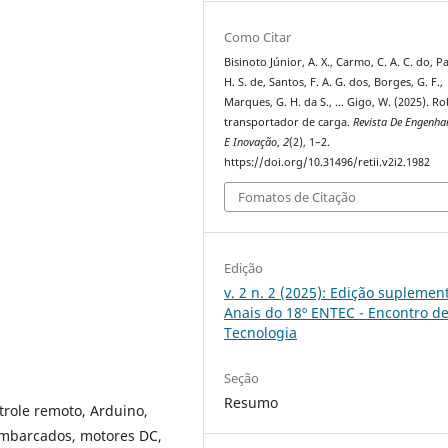
Como Citar
Bisinoto Júnior, A. X., Carmo, C. A. C. do, Pa
H. S. de, Santos, F. A. G. dos, Borges, G. F.,
Marques, G. H. da S., … Gigo, W. (2025). R
transportador de carga.
Revista De Engenhar
E Inovação
,
2
(2), 1–2.
https://doi.org/10.31496/retii.v2i2.1982
Fomatos de Citação
Edição
v. 2 n. 2 (2025): Edição suplement
Anais do 18º ENTEC - Encontro d
Tecnologia
Seção
Resumo
trole remoto, Arduino,
 embarcados, motores DC,