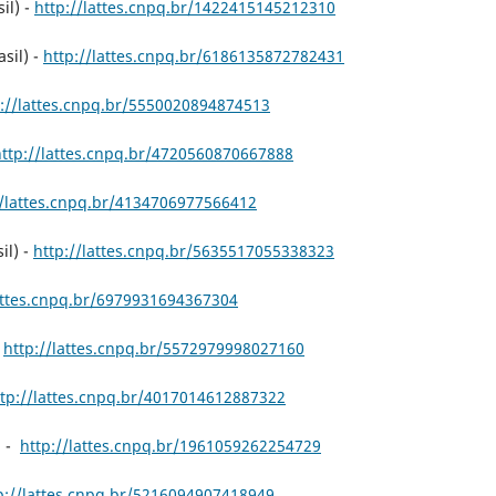
il) -
http://lattes.cnpq.br/1422415145212310
sil) -
http://lattes.cnpq.br/6186135872782431
p://lattes.cnpq.br/5550020894874513
http://lattes.cnpq.br/4720560870667888
//lattes.cnpq.br/4134706977566412
il) -
http://lattes.cnpq.br/5635517055338323
lattes.cnpq.br/6979931694367304
-
http://lattes.cnpq.br/5572979998027160
ttp://lattes.cnpq.br/4017014612887322
) -
http://lattes.cnpq.br/1961059262254729
p://lattes.cnpq.br/5216094907418949