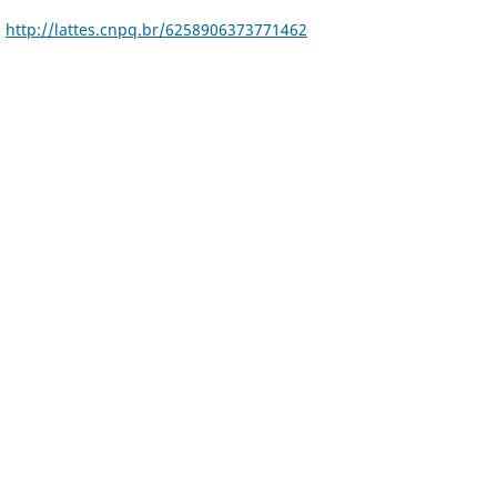
-
http://lattes.cnpq.br/6258906373771462