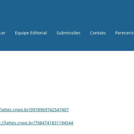
car
Equipe Editorial
Submissões
Contato
Pareceri
//lattes.cnpq.br/0978969742547407
p://lattes.cnpq.br/7084741831194544