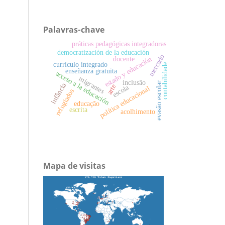
Palavras-chave
práticas pedagógicas integradoras
democratización de la educación
mercado
estado y educación
docente
currículo integrado
contabilidade
enseñanza gratuita
acceso a la educación
migrantes
inclusão
evasão escolar
infância
arte
escola
política educacional
refugiados
educação
escrita
acolhimento
Mapa de visitas