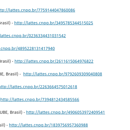
ttp://lattes.cnpq.br/7759144047860086
rasil) -
http://lattes.cnpq.br/3495785344515025
/lattes.cnpq.br/0236334431031542
es.cnpq.br/4895228131417940
rasil) -
http://lattes.cnpq.br/2611615064976822
E, Brasil) -
http://lattes.cnpq.br/9792609309040808
http://lattes.cnpq.br/2263664575012618
-
http://lattes.cnpq.br/7394812434585566
BE, Brasil) -
http://lattes.cnpq.br/4906053972409541
il) -
http://lattes.cnpq.br/1839756957360988