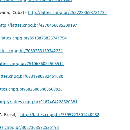
avana, Cuba) -
http://lattes.cnpq.br/2527283658721732
http://lattes.cnpq.br/4270456085309197
//lattes.cnpq.br/8918878823741754
lattes.cnpq.br/7069283169342231
lattes.cnpq.br/7510636024505514
lattes.cnpq.br/6231980332461680
lattes.cnpq.br/5826866488560826
http://lattes.cnpq.br/9187464228520381
, Brasil) -
http://lattes.cnpq.br/7595723801440982
ttes.cnpq.br/3057303572525193