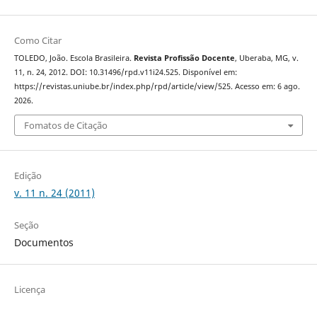
Como Citar
TOLEDO, João. Escola Brasileira.
Revista Profissão Docente
, Uberaba, MG, v.
11, n. 24, 2012. DOI: 10.31496/rpd.v11i24.525. Disponível em:
https://revistas.uniube.br/index.php/rpd/article/view/525. Acesso em: 6 ago.
2026.
Fomatos de Citação
Edição
v. 11 n. 24 (2011)
Seção
Documentos
Licença