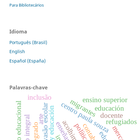
Para Bibliotecários
Idioma
Português (Brasil)
English
Español (España)
Palavras-chave
inclusão
ensino superior
migrantes
centro paula souza
processo educacional
evasão escolar
educación
estado y educación
docente
arte
educação integral
refugiados
acolhimento
mercado