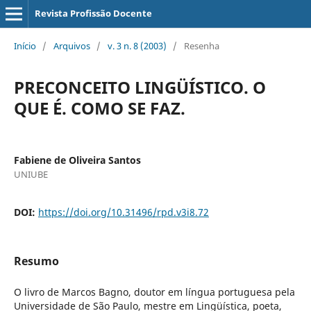
Revista Profissão Docente
Início
/
Arquivos
/
v. 3 n. 8 (2003)
/
Resenha
PRECONCEITO LINGÜÍSTICO. O
QUE É. COMO SE FAZ.
Fabiene de Oliveira Santos
UNIUBE
DOI:
https://doi.org/10.31496/rpd.v3i8.72
Resumo
O livro de Marcos Bagno, doutor em língua portuguesa pela
Universidade de São Paulo, mestre em Lingüística, poeta,