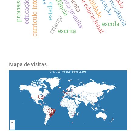
enseñanza gratuita
política educacional
contabilidade
currículo integrado
educação
infância
resistência
criança
escola
escrita
Mapa de visitas