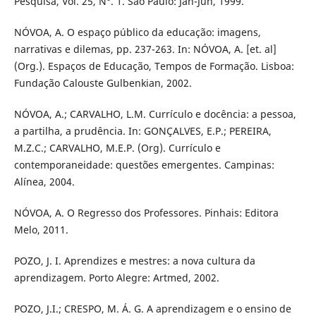
Pesquisa, Vol. 25, N°. 1. São Paulo: Jan-Jun, 1999.
NÓVOA, A. O espaço público da educação: imagens,
narrativas e dilemas, pp. 237-263. In: NÓVOA, A. [et. al]
(Org.). Espaços de Educação, Tempos de Formação. Lisboa:
Fundação Calouste Gulbenkian, 2002.
NÓVOA, A.; CARVALHO, L.M. Currículo e docência: a pessoa,
a partilha, a prudência. In: GONÇALVES, E.P.; PEREIRA,
M.Z.C.; CARVALHO, M.E.P. (Org). Currículo e
contemporaneidade: questões emergentes. Campinas:
Alínea, 2004.
NÓVOA, A. O Regresso dos Professores. Pinhais: Editora
Melo, 2011.
POZO, J. I. Aprendizes e mestres: a nova cultura da
aprendizagem. Porto Alegre: Artmed, 2002.
POZO, J.I.; CRESPO, M. Á. G. A aprendizagem e o ensino de