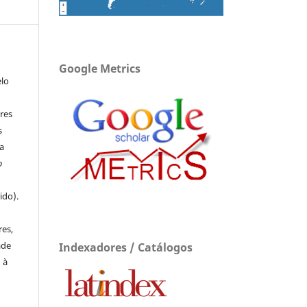
Google Metrics
elo
res
s
a
o
ido).
e
res,
ade
Indexadores / Catálogos
 à