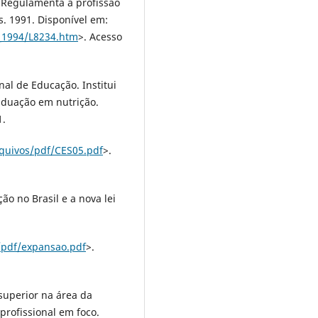
. Regulamenta a profissão
s. 1991. Disponível em:
9_1994/L8234.htm
>. Acesso
al de Educação. Institui
raduação em nutrição.
1.
rquivos/pdf/CES05.pdf
>.
ão no Brasil e a nova lei
/pdf/expansao.pdf
>.
 superior na área da
rofissional em foco.