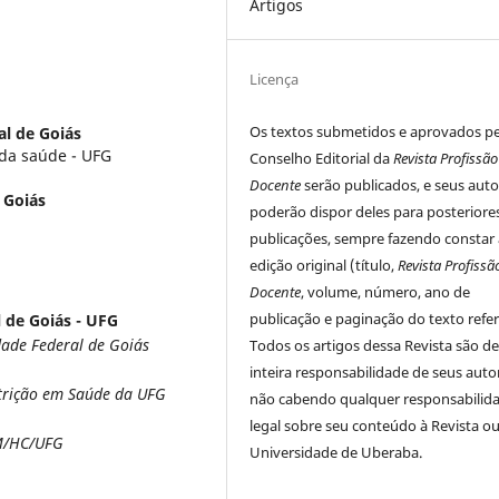
Artigos
Licença
Os textos submetidos e aprovados p
al de Goiás
 da saúde - UFG
Conselho Editorial da
Revista Profissão
Docente
serão publicados, e seus auto
 Goiás
poderão dispor deles para posteriore
publicações, sempre fazendo constar 
edição original (título,
Revista Profissã
Docente
, volume, número, ano de
publicação e paginação do texto refer
 de Goiás - UFG
dade Federal de Goiás
Todos os artigos dessa Revista são d
inteira responsabilidade de seus auto
trição em Saúde da UFG
não cabendo qualquer responsabilid
legal sobre seu conteúdo à Revista ou
FM/HC/UFG
Universidade de Uberaba.