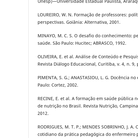
Unesp)—Universidade Estadual Paulista, Araraq
LOUREIRO, W. N. Formação de professores: polít
perspectivas. Goiânia: Alternativa, 2001.
MINAYO, M. C. S. O desafio do conhecimento: pe
saúde. São Paulo: Hucitec; ABRASCO, 1992.
OLIVEIRA, E. et al. Análise de Conteúdo e Pesqu
Revista Diálogo Educacional, Curitiba, v. 4, n. 9, 
PIMENTA, S. G.; ANASTASIOU, L. G. Docência no 
Paulo: Cortez, 2002.
RECINE, E. et al. A formação em saúde pública 
de nutrição no Brasil. Revista Nutrição, Campinas,
2012.
RODRIGUES, M. T. P.; MENDES SOBRINHO, J. A. C.
cotidiano da prática pedagógica do enfermeiro p