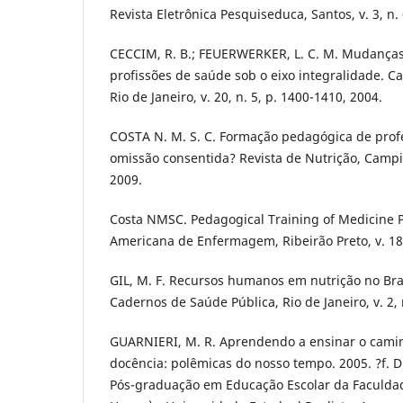
Revista Eletrônica Pesquiseduca, Santos, v. 3, n. 
CECCIM, R. B.; FEUERWERKER, L. C. M. Mudança
profissões de saúde sob o eixo integralidade. C
Rio de Janeiro, v. 20, n. 5, p. 1400-1410, 2004.
COSTA N. M. S. C. Formação pedagógica de prof
omissão consentida? Revista de Nutrição, Campina
2009.
Costa NMSC. Pedagogical Training of Medicine Pr
Americana de Enfermagem, Ribeirão Preto, v. 18, 
GIL, M. F. Recursos humanos em nutrição no Brasi
Cadernos de Saúde Pública, Rio de Janeiro, v. 2, 
GUARNIERI, M. R. Aprendendo a ensinar o cami
docência: polêmicas do nosso tempo. 2005. ?f. 
Pós-graduação em Educação Escolar da Faculdad