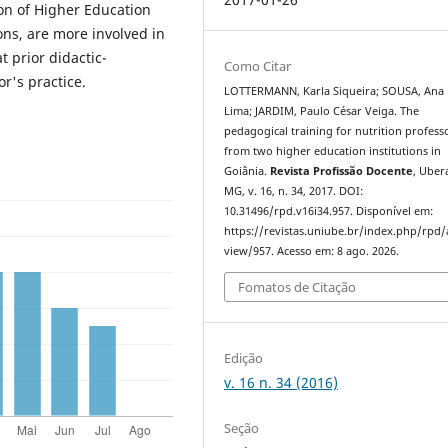
tion of Higher Education
ns, are more involved in
t prior didactic-
Como Citar
r's practice.
LOTTERMANN, Karla Siqueira; SOUSA, Ana 
Lima; JARDIM, Paulo César Veiga. The
pedagogical training for nutrition profess
from two higher education institutions in
Goiânia.
Revista Profissão Docente
, Uber
MG, v. 16, n. 34, 2017. DOI:
10.31496/rpd.v16i34.957. Disponível em:
https://revistas.uniube.br/index.php/rpd/a
view/957. Acesso em: 8 ago. 2026.
Fomatos de Citação
Edição
v. 16 n. 34 (2016)
Seção