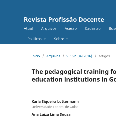
Revista Profissão Docente
Atual
Arquivos
Acesso
Cadastro
Bus
Politicas
Sobre
Início
/
Arquivos
/
v. 16 n. 34 (2016)
/
Artigos
The pedagogical training f
education institutions in G
Karla Siqueira Lottermann
Universidade Federal de Goiás
Ana Luiza Lima Sousa