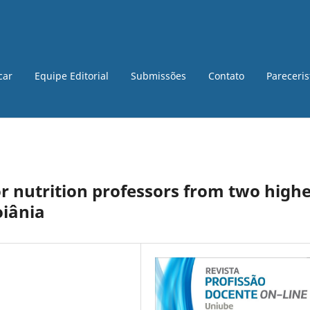
car
Equipe Editorial
Submissões
Contato
Pareceri
or nutrition professors from two high
oiânia