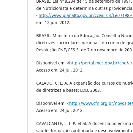
BRASIL. Lei nº 8.234 de 15 de setembro de 1991
de Nutricionista e determina outras providência
<
http://www.planalto.gov.br/ccivil_03/Leis/198
em: 12 jun. 2012.
BRASIL. Ministério da Educação. Conselho Nacion
diretrizes curriculares nacionais do curso de g
Resolução CNE/CES 5, de 7 no novembro de 200
Disponível em: <
http://portal.mec.gov.br/cne/a
Acesso em: 24 jul. 2012.
CALADO, C. L. A. A expansão dos cursos de nutriç
de diretrizes e bases: LDB. 2003.
Disponível em: <
http://www.cfn.org.br/novosite
Acesso em: 24 jul. 2012.
CAVALCANTE, L. I. P. et al. A docência no ensino
saúde: formação continuada e desenvolvimento p