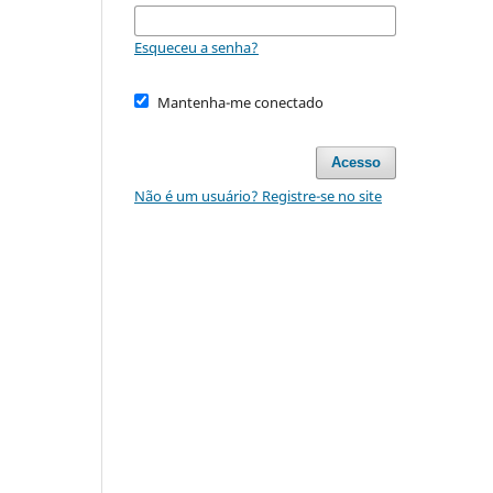
Esqueceu a senha?
Mantenha-me conectado
Acesso
Não é um usuário? Registre-se no site