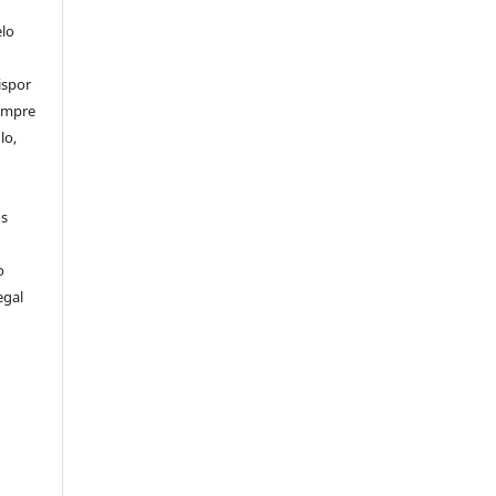
elo
ispor
sempre
lo,
os
o
egal