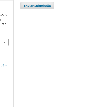
Enviar Submissão
 A. P.
a
, TI E
nua -