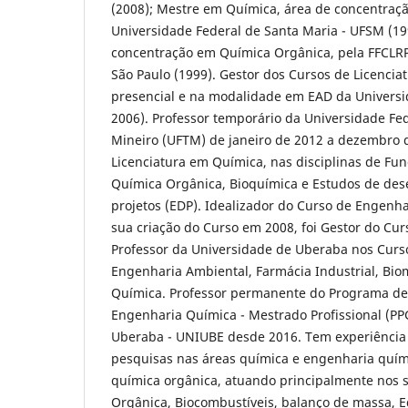
(2008); Mestre em Química, área de concentraç
Universidade Federal de Santa Maria - UFSM (19
concentração em Química Orgânica, pela FFCLR
São Paulo (1999). Gestor dos Cursos de Licenci
presencial e na modalidade em EAD da Univers
2006). Professor temporário da Universidade Fe
Mineiro (UFTM) de janeiro de 2012 a dezembro 
Licenciatura em Química, nas disciplinas de F
Química Orgânica, Bioquímica e Estudos de des
projetos (EDP). Idealizador do Curso de Engenh
sua criação do Curso em 2008, foi Gestor do Cu
Professor da Universidade de Uberaba nos Cur
Engenharia Ambiental, Farmácia Industrial, Bio
Química. Professor permanente do Programa d
Engenharia Química - Mestrado Profissional (P
Uberaba - UNIUBE desde 2016. Tem experiência
pesquisas nas áreas química e engenharia quí
química orgânica, atuando principalmente nos s
Orgânica, Biocombustíveis, balanço de massa, 