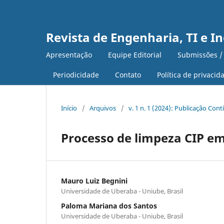
Revista de Engenharia, TI e I
Apresentação
Equipe Editorial
Submissões /
Periodicidade
Contato
Política de privacid
Início
/
Arquivos
/
v. 1 n. 1 (2024): Publicação Con
Processo de limpeza CIP em
Mauro Luiz Begnini
Universidade de Uberaba - Uniube, Brasil
Paloma Mariana dos Santos
Universidade de Uberaba - Uniube, Brasil