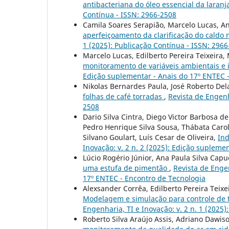
antibacteriana do óleo essencial da laran
Contínua - ISSN: 2966-2508
Camila Soares Serapião, Marcelo Lucas, Ana
aperfeiçoamento da clarificação do caldo 
1 (2025): Publicação Contínua - ISSN: 296
Marcelo Lucas, Edilberto Pereira Teixeira,
monitoramento de variáveis ambientais e 
Edição suplementar - Anais do 17º ENTEC 
Nikolas Bernardes Paula, José Roberto Del
folhas de café torradas
,
Revista de Engenh
2508
Dario Silva Cintra, Diego Victor Barbosa d
Pedro Henrique Silva Sousa, Thábata Caroli
Silvano Goulart, Luís Cesar de Oliveira,
In
Inovação: v. 2 n. 2 (2025): Edição supleme
Lúcio Rogério Júnior, Ana Paula Silva Capu
uma estufa de pimentão
,
Revista de Engen
17º ENTEC - Encontro de Tecnologia
Alexsander Corrêa, Edilberto Pereira Teixe
Modelagem e simulação para controle de
Engenharia, TI e Inovação: v. 2 n. 1 (2025
Roberto Silva Araújo Assis, Adriano Dawis