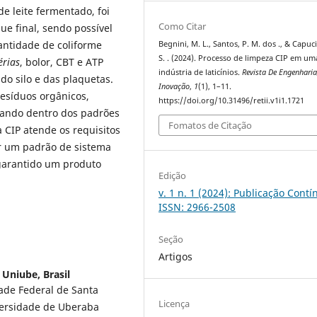
de leite fermentado, foi
Como Citar
e final, sendo possível
uantidade de coliforme
Begnini, M. L., Santos, P. M. dos ., & Capuci,
S. . (2024). Processo de limpeza CIP em um
érias
, bolor, CBT e ATP
indústria de laticínios.
Revista De Engenharia
 do silo e das plaquetas.
Inovação
,
1
(1), 1–11.
resíduos orgânicos,
https://doi.org/10.31496/retii.v1i1.1721
tando dentro dos padrões
Fomatos de Citação
 CIP atende os requisitos
r um padrão de sistema
garantido um produto
Edição
v. 1 n. 1 (2024): Publicação Contí
ISSN: 2966-2508
Seção
Artigos
Uniube, Brasil
ade Federal de Santa
Licença
versidade de Uberaba