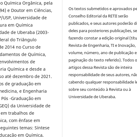
ão Química Orgânica, pela
Os textos submetidos e aprovados p
94) e Doutor em Ciências,
Conselho Editorial da RETII serão
P/USP, Universidade de
publicados, e seus autores poderão d
atura em Química
deles para posteriores publicações, 
idade de Uberaba (2003-
fazendo constar a edição original (títu
deral do Triângulo
Revista de Engenharia, TI e Inovação,
de 2014 no Curso de
volume, número, ano de publicação e
undamentos de Química,
paginação do texto referido). Todos 
envolvimentos de
artigos dessa Revista são de inteira
aria Química e desde a
responsabilidade de seus autores, nã
rso até dezembro de 2021.
cabendo qualquer responsabilidade l
sos de graduação em
sobre seu conteúdo à Revista ou à
medicina, e Engenharia
Universidade de Uberaba.
e Pós -Graduação em
PGEQ) da Universidade de
 em trabalhos de
mica, com ênfase em
eguintes temas: Síntese
Educação em Química,