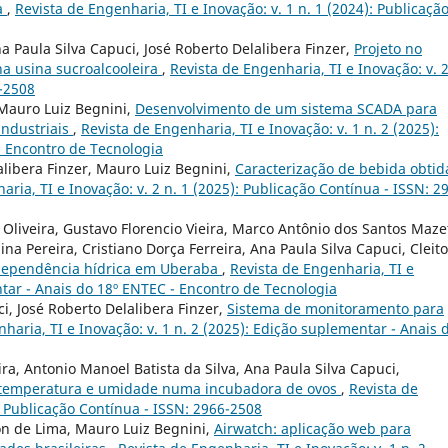
ja
,
Revista de Engenharia, TI e Inovação: v. 1 n. 1 (2024): Publicaçã
 Paula Silva Capuci, José Roberto Delalibera Finzer,
Projeto no
na usina sucroalcooleira
,
Revista de Engenharia, TI e Inovação: v. 2
6-2508
 Mauro Luiz Begnini,
Desenvolvimento de um sistema SCADA para
industriais
,
Revista de Engenharia, TI e Inovação: v. 1 n. 2 (2025):
- Encontro de Tecnologia
alibera Finzer, Mauro Luiz Begnini,
Caracterização de bebida obtid
aria, TI e Inovação: v. 2 n. 1 (2025): Publicação Contínua - ISSN: 2
e Oliveira, Gustavo Florencio Vieira, Marco Antônio dos Santos Maze
na Pereira, Cristiano Dorça Ferreira, Ana Paula Silva Capuci, Cleit
dependência hídrica em Uberaba
,
Revista de Engenharia, TI e
ntar - Anais do 18º ENTEC - Encontro de Tecnologia
ci, José Roberto Delalibera Finzer,
Sistema de monitoramento para
haria, TI e Inovação: v. 1 n. 2 (2025): Edição suplementar - Anais 
ira, Antonio Manoel Batista da Silva, Ana Paula Silva Capuci,
 temperatura e umidade numa incubadora de ovos
,
Revista de
): Publicação Contínua - ISSN: 2966-2508
on de Lima, Mauro Luiz Begnini,
Airwatch: aplicação web para