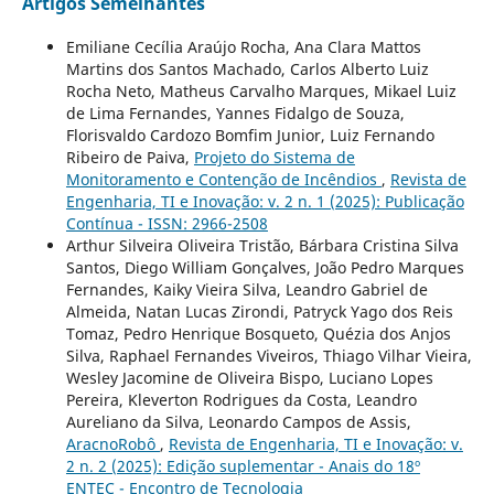
Artigos Semelhantes
Emiliane Cecília Araújo Rocha, Ana Clara Mattos
Martins dos Santos Machado, Carlos Alberto Luiz
Rocha Neto, Matheus Carvalho Marques, Mikael Luiz
de Lima Fernandes, Yannes Fidalgo de Souza,
Florisvaldo Cardozo Bomfim Junior, Luiz Fernando
Ribeiro de Paiva,
Projeto do Sistema de
Monitoramento e Contenção de Incêndios
,
Revista de
Engenharia, TI e Inovação: v. 2 n. 1 (2025): Publicação
Contínua - ISSN: 2966-2508
Arthur Silveira Oliveira Tristão, Bárbara Cristina Silva
Santos, Diego William Gonçalves, João Pedro Marques
Fernandes, Kaiky Vieira Silva, Leandro Gabriel de
Almeida, Natan Lucas Zirondi, Patryck Yago dos Reis
Tomaz, Pedro Henrique Bosqueto, Quézia dos Anjos
Silva, Raphael Fernandes Viveiros, Thiago Vilhar Vieira,
Wesley Jacomine de Oliveira Bispo, Luciano Lopes
Pereira, Kleverton Rodrigues da Costa, Leandro
Aureliano da Silva, Leonardo Campos de Assis,
AracnoRobô
,
Revista de Engenharia, TI e Inovação: v.
2 n. 2 (2025): Edição suplementar - Anais do 18º
ENTEC - Encontro de Tecnologia