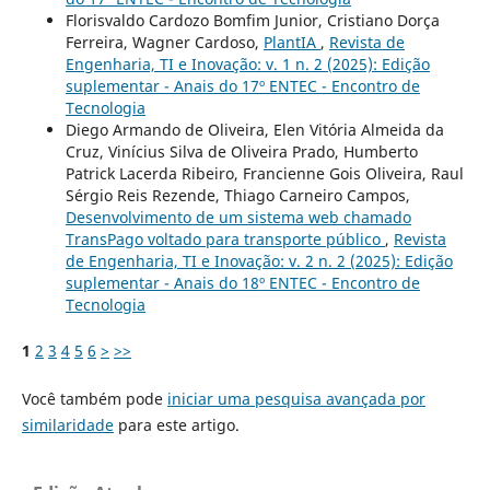
Florisvaldo Cardozo Bomfim Junior, Cristiano Dorça
Ferreira, Wagner Cardoso,
PlantIA
,
Revista de
Engenharia, TI e Inovação: v. 1 n. 2 (2025): Edição
suplementar - Anais do 17º ENTEC - Encontro de
Tecnologia
Diego Armando de Oliveira, Elen Vitória Almeida da
Cruz, Vinícius Silva de Oliveira Prado, Humberto
Patrick Lacerda Ribeiro, Francienne Gois Oliveira, Raul
Sérgio Reis Rezende, Thiago Carneiro Campos,
Desenvolvimento de um sistema web chamado
TransPago voltado para transporte público
,
Revista
de Engenharia, TI e Inovação: v. 2 n. 2 (2025): Edição
suplementar - Anais do 18º ENTEC - Encontro de
Tecnologia
1
2
3
4
5
6
>
>>
Você também pode
iniciar uma pesquisa avançada por
similaridade
para este artigo.