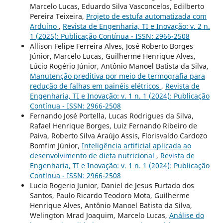
Marcelo Lucas, Eduardo Silva Vasconcelos, Edilberto
Pereira Teixeira,
Projeto de estufa automatizada com
Arduíno
,
Revista de Engenharia, TI e Inovação: v. 2 n.
1 (2025): Publicação Contínua - ISSN: 2966-2508
Allison Felipe Ferreira Alves, José Roberto Borges
Júnior, Marcelo Lucas, Guilherme Henrique Alves,
Lúcio Rogério Júnior, Antônio Manoel Batista da Silva,
Manutenção preditiva por meio de termografia para
redução de falhas em painéis elétricos
,
Revista de
Engenharia, TI e Inovação: v. 1 n. 1 (2024): Publicação
Contínua - ISSN: 2966-2508
Fernando José Portella, Lucas Rodrigues da Silva,
Rafael Henrique Borges, Luiz Fernando Ribeiro de
Paiva, Roberto Silva Araújo Assis, Florisvaldo Cardozo
Bomfim Júnior,
Inteligência artificial aplicada ao
desenvolvimento de dieta nutricional
,
Revista de
Engenharia, TI e Inovação: v. 1 n. 1 (2024): Publicação
Contínua - ISSN: 2966-2508
Lucio Rogerio Junior, Daniel de Jesus Furtado dos
Santos, Paulo Ricardo Teodoro Mota, Guilherme
Henrique Alves, Antônio Manoel Batista da Silva,
Welington Mrad Joaquim, Marcelo Lucas,
Análise do