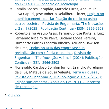
do 17º ENTEC - Encontro de Tecnologia
Camila Soares Serapião, Marcelo Lucas, Ana Paula
Silva Capuci, José Roberto Delalibera Finzer,
Projeto no
aperfeiçoamento da clarificação do caldo na usina
sucroalcooleira
,
Revista de Engenharia, TI e Inovação:
v. 2 n. 1 (2025): Publicação Contínua - ISSN: 2966-2508
Roberto Silva Araújo Assis, Fernando José Portella, Luiz
Fernando Ribeiro de Paiva, Luciano Lopes Pereira,
Humberto Patrick Lacerda Ribeiro, Adriano Dawison
de Lima,
Dados no DNA das empresas: sua
revitalização com ciência de dados
,
Revista de
Engenharia, TI e Inovação: v. 1 n. 1 (2024): Publicação
Contínua - ISSN: 2966-2508
Florisvaldo Cardozo Bomfim Junior, Leandro Aureliano
da Silva, Mateus de Sousa Valente,
Terra e riqueza
,
Revista de Engenharia, TI e Inovação: v. 1 n. 2 (2025):
Edição suplementar - Anais do 17º ENTEC - Encontro
de Tecnologia
1
2
3
>
>>