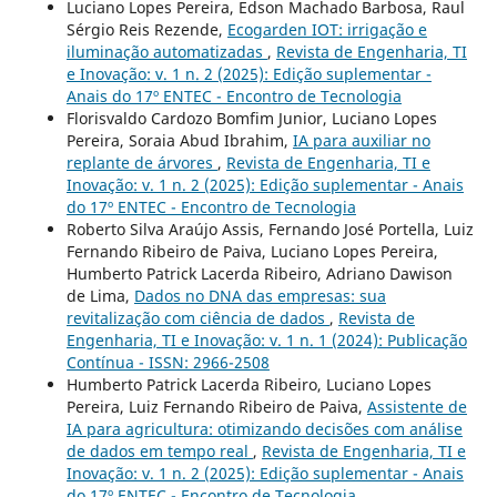
Luciano Lopes Pereira, Edson Machado Barbosa, Raul
Sérgio Reis Rezende,
Ecogarden IOT: irrigação e
iluminação automatizadas
,
Revista de Engenharia, TI
e Inovação: v. 1 n. 2 (2025): Edição suplementar -
Anais do 17º ENTEC - Encontro de Tecnologia
Florisvaldo Cardozo Bomfim Junior, Luciano Lopes
Pereira, Soraia Abud Ibrahim,
IA para auxiliar no
replante de árvores
,
Revista de Engenharia, TI e
Inovação: v. 1 n. 2 (2025): Edição suplementar - Anais
do 17º ENTEC - Encontro de Tecnologia
Roberto Silva Araújo Assis, Fernando José Portella, Luiz
Fernando Ribeiro de Paiva, Luciano Lopes Pereira,
Humberto Patrick Lacerda Ribeiro, Adriano Dawison
de Lima,
Dados no DNA das empresas: sua
revitalização com ciência de dados
,
Revista de
Engenharia, TI e Inovação: v. 1 n. 1 (2024): Publicação
Contínua - ISSN: 2966-2508
Humberto Patrick Lacerda Ribeiro, Luciano Lopes
Pereira, Luiz Fernando Ribeiro de Paiva,
Assistente de
IA para agricultura: otimizando decisões com análise
de dados em tempo real
,
Revista de Engenharia, TI e
Inovação: v. 1 n. 2 (2025): Edição suplementar - Anais
do 17º ENTEC - Encontro de Tecnologia