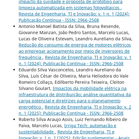
impacto da sujidade e proposta de protótipo para
limpeza automatizada em sistemas fotovoltaicos
,
Revista de Engenharia, TI e Inovação: v. 1 n. 1 (2024):
Publicação Contínua - ISSN: 2966-2508
Antonio Manoel Batista da Silva, Bruna Resende,
Giovanne Manzan, João Pedro Santos, Marcelo Lucas,
Lucas de Oliveira Estevam, Leandro Aureliano da Silva,
Redução do consumo de energia de motores elétricos
ao empregar acionamento por meio de inversores de
frequência
,
Revista de Engenharia, TI e Inovação: v. 1
n. 1 (2024): Publicação Contínua - ISSN: 2966-2508
Eduardo Silva Vasconcelos, Leandro Aureliano da
Silva, Luís César de Oliveira, Maria Heliodora do Vale
Romeiro Collaço, Edilberto Pereira Teixeira, Cleiton
Silvano Goulart,
Impactos da mobilidade elétrica na
infraestrutura de distribuição: análise quantitativa da
carga potencial e diretrizes para o planejamento
energético
,
Revista de Engenharia, TI e Inovação: v. 2
n. 1 (2025): Publicação Contínua - ISSN: 2966-2508
Roberto Silva Araujo Assis, Luiz Fernando Ribeiro de
Paiva, Marcelo Lucas,
Irriga Tech: automação e
sustentabilidade
,
Revista de Engenharia, TI e
Inovação: v. 1 n. 2 (2025): Edição suplementar - Anais