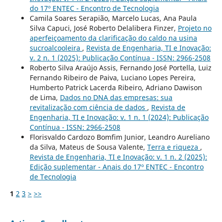
do 17º ENTEC - Encontro de Tecnologia
Camila Soares Serapião, Marcelo Lucas, Ana Paula
Silva Capuci, José Roberto Delalibera Finzer,
Projeto no
aperfeiçoamento da clarificação do caldo na usina
sucroalcooleira
,
Revista de Engenharia, TI e Inovação:
v. 2 n. 1 (2025): Publicação Contínua - ISSN: 2966-2508
Roberto Silva Araújo Assis, Fernando José Portella, Luiz
Fernando Ribeiro de Paiva, Luciano Lopes Pereira,
Humberto Patrick Lacerda Ribeiro, Adriano Dawison
de Lima,
Dados no DNA das empresas: sua
revitalização com ciência de dados
,
Revista de
Engenharia, TI e Inovação: v. 1 n. 1 (2024): Publicação
Contínua - ISSN: 2966-2508
Florisvaldo Cardozo Bomfim Junior, Leandro Aureliano
da Silva, Mateus de Sousa Valente,
Terra e riqueza
,
Revista de Engenharia, TI e Inovação: v. 1 n. 2 (2025):
Edição suplementar - Anais do 17º ENTEC - Encontro
de Tecnologia
1
2
3
>
>>