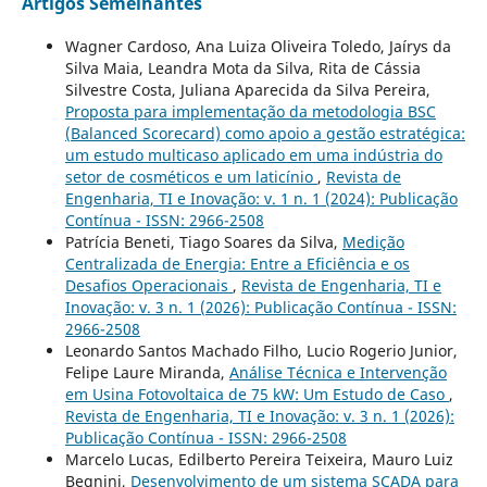
Artigos Semelhantes
Wagner Cardoso, Ana Luiza Oliveira Toledo, Jaírys da
Silva Maia, Leandra Mota da Silva, Rita de Cássia
Silvestre Costa, Juliana Aparecida da Silva Pereira,
Proposta para implementação da metodologia BSC
(Balanced Scorecard) como apoio a gestão estratégica:
um estudo multicaso aplicado em uma indústria do
setor de cosméticos e um laticínio
,
Revista de
Engenharia, TI e Inovação: v. 1 n. 1 (2024): Publicação
Contínua - ISSN: 2966-2508
Patrícia Beneti, Tiago Soares da Silva,
Medição
Centralizada de Energia: Entre a Eficiência e os
Desafios Operacionais
,
Revista de Engenharia, TI e
Inovação: v. 3 n. 1 (2026): Publicação Contínua - ISSN:
2966-2508
Leonardo Santos Machado Filho, Lucio Rogerio Junior,
Felipe Laure Miranda,
Análise Técnica e Intervenção
em Usina Fotovoltaica de 75 kW: Um Estudo de Caso
,
Revista de Engenharia, TI e Inovação: v. 3 n. 1 (2026):
Publicação Contínua - ISSN: 2966-2508
Marcelo Lucas, Edilberto Pereira Teixeira, Mauro Luiz
Begnini,
Desenvolvimento de um sistema SCADA para