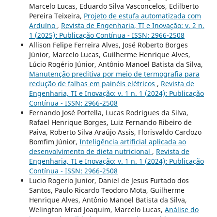
Marcelo Lucas, Eduardo Silva Vasconcelos, Edilberto
Pereira Teixeira,
Projeto de estufa automatizada com
Arduíno
,
Revista de Engenharia, TI e Inovação: v. 2 n.
1 (2025): Publicação Contínua - ISSN: 2966-2508
Allison Felipe Ferreira Alves, José Roberto Borges
Júnior, Marcelo Lucas, Guilherme Henrique Alves,
Lúcio Rogério Júnior, Antônio Manoel Batista da Silva,
Manutenção preditiva por meio de termografia para
redução de falhas em painéis elétricos
,
Revista de
Engenharia, TI e Inovação: v. 1 n. 1 (2024): Publicação
Contínua - ISSN: 2966-2508
Fernando José Portella, Lucas Rodrigues da Silva,
Rafael Henrique Borges, Luiz Fernando Ribeiro de
Paiva, Roberto Silva Araújo Assis, Florisvaldo Cardozo
Bomfim Júnior,
Inteligência artificial aplicada ao
desenvolvimento de dieta nutricional
,
Revista de
Engenharia, TI e Inovação: v. 1 n. 1 (2024): Publicação
Contínua - ISSN: 2966-2508
Lucio Rogerio Junior, Daniel de Jesus Furtado dos
Santos, Paulo Ricardo Teodoro Mota, Guilherme
Henrique Alves, Antônio Manoel Batista da Silva,
Welington Mrad Joaquim, Marcelo Lucas,
Análise do