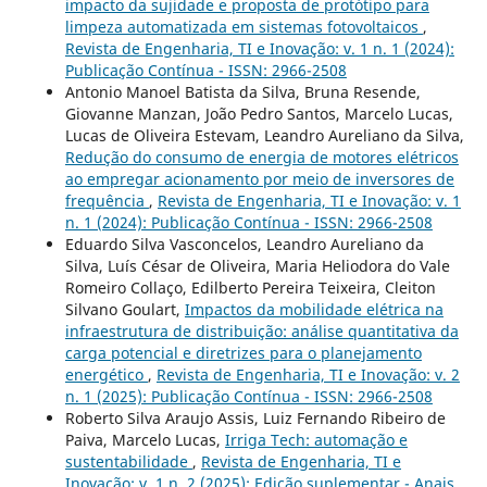
impacto da sujidade e proposta de protótipo para
limpeza automatizada em sistemas fotovoltaicos
,
Revista de Engenharia, TI e Inovação: v. 1 n. 1 (2024):
Publicação Contínua - ISSN: 2966-2508
Antonio Manoel Batista da Silva, Bruna Resende,
Giovanne Manzan, João Pedro Santos, Marcelo Lucas,
Lucas de Oliveira Estevam, Leandro Aureliano da Silva,
Redução do consumo de energia de motores elétricos
ao empregar acionamento por meio de inversores de
frequência
,
Revista de Engenharia, TI e Inovação: v. 1
n. 1 (2024): Publicação Contínua - ISSN: 2966-2508
Eduardo Silva Vasconcelos, Leandro Aureliano da
Silva, Luís César de Oliveira, Maria Heliodora do Vale
Romeiro Collaço, Edilberto Pereira Teixeira, Cleiton
Silvano Goulart,
Impactos da mobilidade elétrica na
infraestrutura de distribuição: análise quantitativa da
carga potencial e diretrizes para o planejamento
energético
,
Revista de Engenharia, TI e Inovação: v. 2
n. 1 (2025): Publicação Contínua - ISSN: 2966-2508
Roberto Silva Araujo Assis, Luiz Fernando Ribeiro de
Paiva, Marcelo Lucas,
Irriga Tech: automação e
sustentabilidade
,
Revista de Engenharia, TI e
Inovação: v. 1 n. 2 (2025): Edição suplementar - Anais