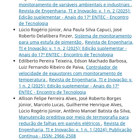
monitoramento de variáveis ambientais e industriais
,
Revista de Engenharia, TI e Inovação: v. 1 n. 2 (2025):
Edição suplementar - Anais do 17º ENTEC - Encontro
de Tecnologia
Lúcio Rogério Júnior, Ana Paula Silva Capuci, José
Roberto Delalibera Finzer,
Sistema de monitoramento
para uma estufa de pimentão
,
Revista de Engenharia,
TI e Inovação: v. 1 n. 2 (2025): Edição suplementar -
Anais do 17º ENTEC - Encontro de Tecnologia
Edilberto Pereira Teixeira, Edson Machado Barbosa,
Luiz Fernando Ribeiro de Paiva,
Controlador de
velocidade de exaustores com monitoramento de
temperatura
,
Revista de Engenharia, TI e Inovação: v.
1 n. 2 (2025): Edição suplementar - Anais do 17º
ENTEC - Encontro de Tecnologia
Allison Felipe Ferreira Alves, José Roberto Borges
Júnior, Marcelo Lucas, Guilherme Henrique Alves,
Lúcio Rogério Júnior, Antônio Manoel Batista da Silva,
Manutenção preditiva por meio de termografia para
redução de falhas em painéis elétricos
,
Revista de
Engenharia, TI e Inovação: v. 1 n. 1 (2024): Publicação
Contínua - ISSN: 2966-2508