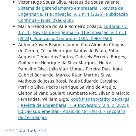
Victor Hugo Souza Silva, Mateus de Sousa Valente,
Sistema de gerenciamento empresarial
,
Revista de
Engenharia, TI e Inovação: v. 2 n. 1 (2025): Publicação
Contínua - ISSN: 2966-2508
Maria Heliodora do Vale Romeiro Collaço,
Editorial - v.
1 n. 1
,
Revista de Engenharia, TI e Inovação: v. 1 n. 1
(2024): Publicação Contínua - ISSN: 2966-2508
Antônio Xavier Bisinoto Júnior, Caio Almeida Chagas
do Carmo, César Henrique Santos de Paula, Fábio
Augusto Geraci dos Santos, Gabriely Ferreira Borges,
Guilherme Henrique da Silva Marques, Heitor
Ramalho Silva, João Vitor Moraes Pereira Dias, Kaio
Gabriel Bernardo, Marcos Ruan Martins Silva,
Matheus de Jesus Rossi, Paulo Eduardo Carvalho
Porfirio Silva, Pedro Henrique Salvino de Araújo,
Cleiton Silvano Goulart, Humberto Ritt, Silvanio Márcio
Fernandes, William Gigo,
Robô transportador de carga
,
Revista de Engenharia, TI e Inovação: v. 2 n. 2 (2025):
Edição suplementar - Anais do 18º ENTEC - Encontro
de Tecnologia
<<
<
1
2
3
4
5
6
>
>>