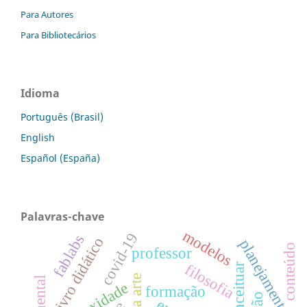
Para Autores
Para Bibliotecários
Idioma
Português (Brasil)
English
Español (España)
Palavras-chave
modelos
covid-19
fablabs
livro didático
planejamento
conteúdo
professor
filosofia
formação