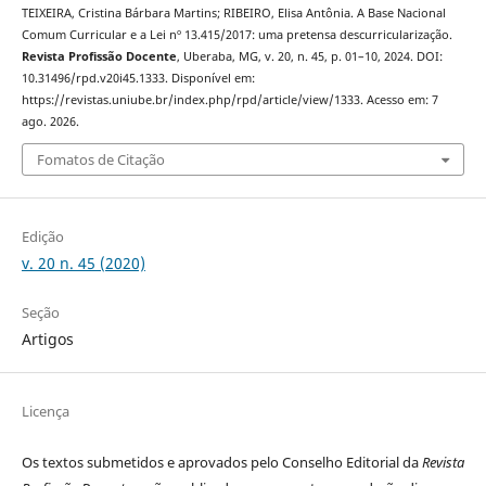
TEIXEIRA, Cristina Bárbara Martins; RIBEIRO, Elisa Antônia. A Base Nacional
Comum Curricular e a Lei nº 13.415/2017: uma pretensa descurricularização.
Revista Profissão Docente
, Uberaba, MG, v. 20, n. 45, p. 01–10, 2024. DOI:
10.31496/rpd.v20i45.1333. Disponível em:
https://revistas.uniube.br/index.php/rpd/article/view/1333. Acesso em: 7
ago. 2026.
Fomatos de Citação
Edição
v. 20 n. 45 (2020)
Seção
Artigos
Licença
Os textos submetidos e aprovados pelo Conselho Editorial da
Revista