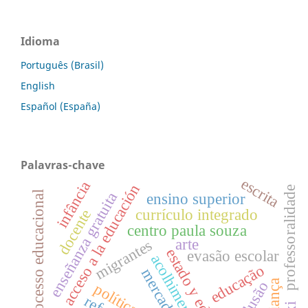
Idioma
Português (Brasil)
English
Español (España)
Palavras-chave
escrita
infância
acceso a la educación
professoralidade
processo educacional
enseñanza gratuita
ensino superior
currículo integrado
docente
centro paula souza
arte
migrantes
estado y educación
evasão escolar
acolhimento
educação
mercado
criança
inclusão