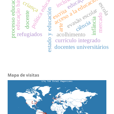
política educacional
processo educacional
educação básica
inclusão
educação
acceso a la educación
criança
escola
evasão escolar
estado y educación
escrita
docente
mercado
infância
ciência
arte
refugiados
acolhimento
currículo integrado
docentes universitários
Mapa de visitas