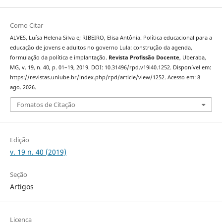
Como Citar
ALVES, Luísa Helena Silva e; RIBEIRO, Elisa Antônia. Política educacional para a
educação de jovens e adultos no governo Lula: construção da agenda,
formulação da política e implantação.
Revista Profissão Docente
, Uberaba,
MG, v. 19, n. 40, p. 01–19, 2019. DOI: 10.31496/rpd.v19i40.1252. Disponível em:
https://revistas.uniube.br/index.php/rpd/article/view/1252. Acesso em: 8
ago. 2026.
Fomatos de Citação
Edição
v. 19 n. 40 (2019)
Seção
Artigos
Licença