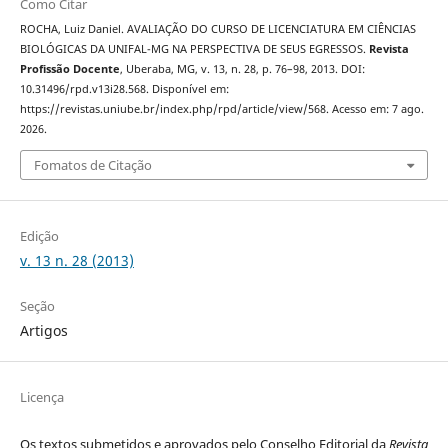
Como Citar
ROCHA, Luiz Daniel. AVALIAÇÃO DO CURSO DE LICENCIATURA EM CIÊNCIAS
BIOLÓGICAS DA UNIFAL-MG NA PERSPECTIVA DE SEUS EGRESSOS.
Revista
Profissão Docente
, Uberaba, MG, v. 13, n. 28, p. 76–98, 2013. DOI:
10.31496/rpd.v13i28.568. Disponível em:
https://revistas.uniube.br/index.php/rpd/article/view/568. Acesso em: 7 ago.
2026.
Fomatos de Citação
Edição
v. 13 n. 28 (2013)
Seção
Artigos
Licença
Os textos submetidos e aprovados pelo Conselho Editorial da
Revista