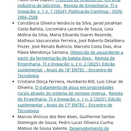
indústria de laticínios
,
Revista de Engenharia, TI e
Inovação: v. 1 n. 1 (2024): Publicação Contínua - ISSN:
2966-2508
Constância Oliveira Venâncio da Silva, Jarod Jonahtan
Costa Batista, Lisciomára Lacerda de Souza, Livia
Molina da Silva, Maria Eduarda Soares Rezende,
Matheus Vasconcelos Ferreira, José Roberto Delalibera
Finzer, José Renato Buêncio, Marcelo Costa Dias, Ana
Flávia Mendonça Santana,
Obtenção de aguardente a
partir da fermentação de batata doce
,
Revista de
Engenharia, TI e Inovação: v. 2 n. 2 (2025): Edição
suplementar - Anais do 18º ENTEC - Encontro de
Tecnologia
Cristiano Dorça Ferreira, Humberto Ritt, Luis César de
Oliveira,
O tratamento de água em propriedades
rurais através do sistema de osmose reversa
,
Revista
de Engenharia, TI e Inovação: v. 1 n. 2 (2025): Edição
suplementar - Anais do 17º ENTEC - Encontro de
Tecnologia
Marcos Vinícius dos Reis Alves, Guilherme Santos
Domingos de Sousa, Pedro Lucas Oliveira Cunha,
Mateus de Sousa Valente,
Desenvolvimento de