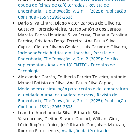
obtida de folhas de café torradas
,
Revista de
Engenharia, TI e Inovação: v. 2 n. 1 (2025): Publicação
Contínua - ISSN: 2966-2508
Dario Silva Cintra, Diego Victor Barbosa de Oliveira,
Gustavo Florencio Vieira, Marco Antônio dos Santos
Mazeto, Pedro Henrique Silva Sousa, Thábata Carolina
Pereira, Cristiano Dorça Ferreira, Ana Paula Silva
Capuci, Cleiton Silvano Goulart, Luís Cesar de Oliveira,
Independência hídrica em Uberaba
,
Revista de
Engenharia, TI e Inovação: v. 2 n. 2 (2025): Edição
suplementar - Anais do 18º ENTEC - Encontro de
Tecnologia
Alexsander Corrêa, Edilberto Pereira Teixeira, Antonio
Manoel Batista da Silva, Ana Paula Silva Capuci,
Modelagem e simulação para controle de temperatura
e umidade numa incubadora de ovos
,
Revista de
Engenharia, TI e Inovação: v. 2 n. 1 (2025): Publicação
Contínua - ISSN: 2966-2508
Leandro Aureliano da Silva, Eduardo Silva
Vasconcelos, Cleiton Silvano Goulart, William Gigo,
Lúcio Rogério Júnior, José Ricardo Gonçalves Manzan,
Rodrigo Pinto Lemos,
Avaliação da técnica de