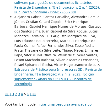
software para gestão de documentos licitatórios
,
Revista de Engenharia, TI e Inovação: v. 2 n. 1 (2025):
Publicação Contínua - ISSN: 2966-2508
Alejandro Gabriel Santos Carvalho, Alexandre Camilo
Júnior, Cristian Giliard Zapalai, Erick Henrique
Barbosa, Gabriel Henrique Nunes de Moraes, Gustavo
dos Santos Lima, Juan Gabriel da Silva Roque, Lucas
Menezes Carvalho, Luís Augusto Marques da Silva,
Luís Eduardo Botta Ferreira, Matheus Henrique de
Paula Cunha, Rafael Fernandes Silva, Tasso Rocha
Prata, Thayane da Silva Leite, Thiago Neves Linhares
Papa, Vítor Muniz Oliveira, Werik de Oliveira Santos,
Edson Machado Barbosa, Silvanio Marcio Fernandes,
Ricael Spirandeli Rocha, Victor Hugo Leandro de Luiz,
Extrusora de Plástico para Impressoras 3D
,
Revista de
Engenharia, TI e Inovação: v. 2 n. 2 (2025): Edição
suplementar - Anais do 18º ENTEC - Encontro de
Tecnologia
<<
<
1
2
3
4
5
6
>
>>
Você também pode
iniciar uma pesquisa avançada por