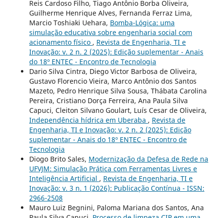
Reis Cardoso Filho, Tiago Antônio Borba Oliveira,
Guilherme Henrique Alves, Fernanda Ferraz Lima,
Marcio Toshiaki Uehara,
Bomba-Lógica: uma
simulação educativa sobre engenharia social com
acionamento físico
,
Revista de Engenharia, TI e
Inovação: v. 2 n. 2 (2025): Edição suplementar - Anais
do 18º ENTEC - Encontro de Tecnologia
Dario Silva Cintra, Diego Victor Barbosa de Oliveira,
Gustavo Florencio Vieira, Marco Antônio dos Santos
Mazeto, Pedro Henrique Silva Sousa, Thábata Carolina
Pereira, Cristiano Dorça Ferreira, Ana Paula Silva
Capuci, Cleiton Silvano Goulart, Luís Cesar de Oliveira,
Independência hídrica em Uberaba
,
Revista de
Engenharia, TI e Inovação: v. 2 n. 2 (2025): Edição
suplementar - Anais do 18º ENTEC - Encontro de
Tecnologia
Diogo Brito Sales,
Modernização da Defesa de Rede na
UFVJM: Simulação Prática com Ferramentas Livres e
Inteligência Artificial
,
Revista de Engenharia, TI e
Inovação: v. 3 n. 1 (2026): Publicação Contínua - ISSN:
2966-2508
Mauro Luiz Begnini, Paloma Mariana dos Santos, Ana
Paula Silva Capuci,
Processo de limpeza CIP em uma