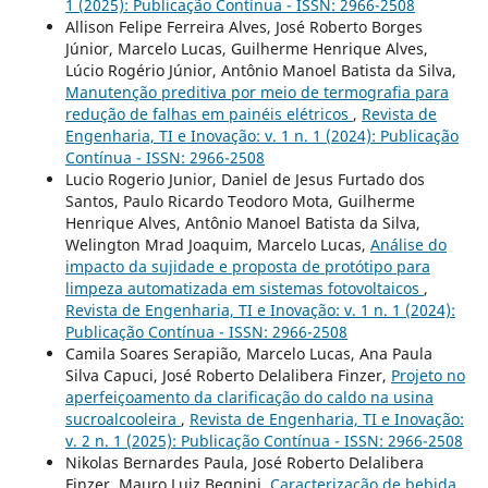
1 (2025): Publicação Contínua - ISSN: 2966-2508
Allison Felipe Ferreira Alves, José Roberto Borges
Júnior, Marcelo Lucas, Guilherme Henrique Alves,
Lúcio Rogério Júnior, Antônio Manoel Batista da Silva,
Manutenção preditiva por meio de termografia para
redução de falhas em painéis elétricos
,
Revista de
Engenharia, TI e Inovação: v. 1 n. 1 (2024): Publicação
Contínua - ISSN: 2966-2508
Lucio Rogerio Junior, Daniel de Jesus Furtado dos
Santos, Paulo Ricardo Teodoro Mota, Guilherme
Henrique Alves, Antônio Manoel Batista da Silva,
Welington Mrad Joaquim, Marcelo Lucas,
Análise do
impacto da sujidade e proposta de protótipo para
limpeza automatizada em sistemas fotovoltaicos
,
Revista de Engenharia, TI e Inovação: v. 1 n. 1 (2024):
Publicação Contínua - ISSN: 2966-2508
Camila Soares Serapião, Marcelo Lucas, Ana Paula
Silva Capuci, José Roberto Delalibera Finzer,
Projeto no
aperfeiçoamento da clarificação do caldo na usina
sucroalcooleira
,
Revista de Engenharia, TI e Inovação:
v. 2 n. 1 (2025): Publicação Contínua - ISSN: 2966-2508
Nikolas Bernardes Paula, José Roberto Delalibera
Finzer, Mauro Luiz Begnini,
Caracterização de bebida