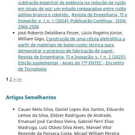
subtração espectral de potência na redução de ruído
em sinais de voz: um estudo comparativo entre ruído
aditivo branco e colorido
,
Revista de Engenharia, TI e
Inovação: v. 1 n. 1 (2024): Publicação Contínua - ISSN:
2966-2508
José Roberto Delalibera Finzer, Lúcio Rogério Júnior,
William Gigo,
Construção de uma célula eletrolítica a
partir de materiais de baixo custo: técnica para
demonstrar o processo de fabricação de papel
,
Revista de Engenharia, TI e Inovação: v. 1 n. 2 (2025):
Edição suplementar - Anais do 17º ENTEC - Encontro
de Tecnologia
1
2
>
>>
Artigos Semelhantes
Cauan Melo Silva, Daniel Lopes dos Santos, Eduardo
Lemos da Silva, Eliézer Rodrigues de Andrade,
Emanuel José Cardoso Vieira, Gabriel Ferri Elias
Madruga, Luiz Otávio Silva Alves, Manoel Vítor
Rezende da Fonseca Costa, Micael William Pereira