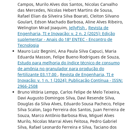
Campos, Murilo Alves dos Santos, Nicolas Carvalho
das Mercedes, Nicolas Hebert Martins de Sousa,
Rafael Elian da Silveira Silva Boarati, Cleiton Silvano
Goulart, Edson Machado Barbosa, Aline Alves Ribeiro,
Welington Mrad Joaquim,
JellyFish
,
Revista de
Engenharia, TI e Inovação: v. 2 n. 2 (2025): Edição
suplementar - Anais do 18º ENTEC - Encontro de
Tecnologia
Mauro Luiz Begnini, Ana Paula Silva Capuci, Maria
Eduarda Masson, Felipe Bueno Rodrigues de Souza,
Estudo para melhoria do índice técnico de consumo
de amônia no granulador para produção do
fertilizante 03.17.00
,
Revista de Engenharia, TI e
Inovação: v. 1 n. 1 (2024): Publicação Contínua - ISSN:
2966-2508
Bruno Vitória Lempp, Carlos Felipe de Melo Teixeira,
Davi Augusto Domingos Silva, Davi Resende Silva,
Douglas da Silva Alves, Eduardo Sousa Pacheco, Felipe
Silva Scalon, Iago Ferreira dos Santos, Juan Ferreira de
Souza, Marco Antônio Barbosa Riva, Miguel Alves
Murilo, Nicolas Marrai Alves Feitosa, Pedro Gabriel
Silva, Rafael Leonardo Ferreira e Silva, Taciano dos