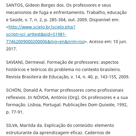
SANTOS, Gideon Borges dos. Os professores e seus
mecanismos de fuga e enfrentamento. Trabalho, educação
e Saúde, v. 7, n. 2, p. 285-304, out. 2009. Disponível em:
<
http://www.scielo.br/scielo.php?
script=sci_arttext&pid=S1981-
77462009000200006&lng=en&nrm=iso
>. Acesso em: 10 jun.
2017.
SAVIANI, Dermeval. Formação de professores: aspectos
históricos e teóricos do problema no contexto brasileiro.
Revista Brasileira de Educação, v. 14, n. 40, p. 143-155, 2009.
SCHÖN, Donald A. Formar professores como profissionais
reflexivos. In NÓVOA, António (Org). Os professores e a sua
formação. Lisboa, Portugal: Publicações Dom Quixote, 1992,
p. 77-91.
SILVA, Marilda da. Explicação do conteúdo: elemento
estruturante da aprendizagem eficaz. Cadernos de