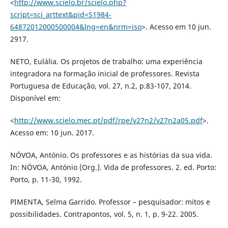
<
http://www.scielo.br/scielo.php?
script=sci_arttext&pid=S1984-
64872012000500004&lng=en&nrm=iso
>. Acesso em 10 jun.
2917.
NETO, Eulália. Os projetos de trabalho: uma experiência
integradora na formação inicial de professores. Revista
Portuguesa de Educação, vol. 27, n.2, p.83-107, 2014.
Disponível em:
<
http://www.scielo.mec.pt/pdf/rpe/v27n2/v27n2a05.pdf
>.
Acesso em: 10 jun. 2017.
NÓVOA, António. Os professores e as histórias da sua vida.
In: NÓVOA, António (Org.). Vida de professores. 2. ed. Porto:
Porto, p. 11-30, 1992.
PIMENTA, Selma Garrido. Professor – pesquisador: mitos e
possibilidades. Contrapontos, vol. 5, n. 1, p. 9-22. 2005.