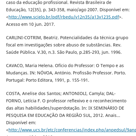
caso da educação profissional. Revista Brasileira de
Educação, 12(35), p. 343-358, maio/ago 2007. Disponível em:
<
http://www.scielo.br/pdf/rbedu/v12n35/a13v1235.pdf
>.
Acesso em 10 jun. 2017.
CARLINI-COTRIM, Beatriz. Potencialidades da técnica grupo
focal em investigações sobre abuso de substâncias. Rev.
Saúde Pública. V.30, n.3. São Paulo, p.285-293, jun. 1996.
CAVACO, Maria Helena. Ofício do Professor: O Tempo e as
Mudanças. IN: NÓVOA, António. Profissão Professor. Porto.
Portugal: Porto Editora, 1991, p. 155-191.
COSTA, Anelise dos Santos; ANTONIOLI, Camyla; DAL-
FORNO, Letícia F. O professor reflexivo e o reconhecimento
das altas habilidades/superdotação. In: IX SEMINÁRIO DE
PESQUISA EM EDUCAÇÃO DA REGIÃO SUL, 2012. Anais...
Disponível em:
<
http://www.ucs.br/etc/conferencias/index.php/anpedsul/9an