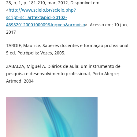
28, n. 1, p. 181-210, mar. 2012. Disponível em:
<
http://www.scielo.br/scielo.php?
script=sci_arttext&pid=S0102-
46982012000100009&lng=en&nrm=iso
>. Acesso em: 10 jun.
2017
TARDIF, Maurice. Saberes docentes e formação profissional.
5 ed. Petrópolis: Vozes, 2005.
ZABALZA, Miguel A. Diários de aula: um instrumento de
pesquisa e desenvolvimento profissional. Porto Alegre:
Artmed. 2004