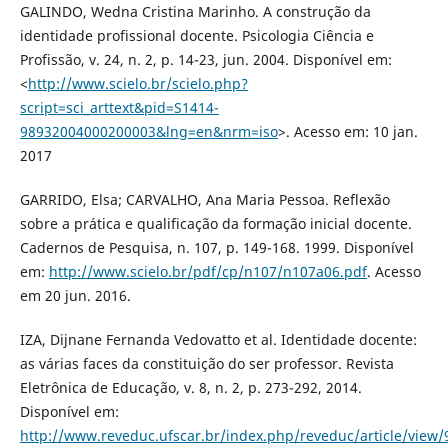
GALINDO, Wedna Cristina Marinho. A construção da
identidade profissional docente. Psicologia Ciência e
Profissão, v. 24, n. 2, p. 14-23, jun. 2004. Disponível em:
<
http://www.scielo.br/scielo.php?
script=sci_arttext&pid=S1414-
98932004000200003&lng=en&nrm=iso
>. Acesso em: 10 jan.
2017
GARRIDO, Elsa; CARVALHO, Ana Maria Pessoa. Reflexão
sobre a prática e qualificação da formação inicial docente.
Cadernos de Pesquisa, n. 107, p. 149-168. 1999. Disponível
em:
http://www.scielo.br/pdf/cp/n107/n107a06.pdf
. Acesso
em 20 jun. 2016.
IZA, Dijnane Fernanda Vedovatto et al. Identidade docente:
as várias faces da constituição do ser professor. Revista
Eletrônica de Educação, v. 8, n. 2, p. 273-292, 2014.
Disponível em:
http://www.reveduc.ufscar.br/index.php/reveduc/article/view/