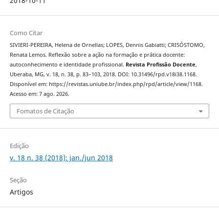
2018-10-11
Como Citar
SIVIERI-PEREIRA, Helena de Ornellas; LOPES, Dennis Gabiatti; CRISÓSTOMO,
Renata Lemos. Reflexão sobre a ação na formação e prática docente:
autoconhecimento e identidade profissional.
Revista Profissão Docente
,
Uberaba, MG, v. 18, n. 38, p. 83–103, 2018. DOI: 10.31496/rpd.v18i38.1168.
Disponível em: https://revistas.uniube.br/index.php/rpd/article/view/1168.
Acesso em: 7 ago. 2026.
Fomatos de Citação
Edição
v. 18 n. 38 (2018): jan./jun 2018
Seção
Artigos