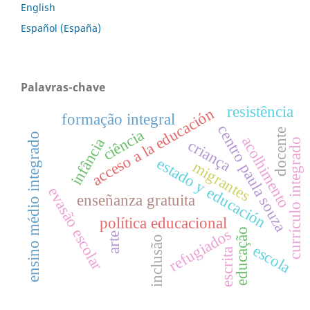
English
Español (España)
Palavras-chave
resistência
acceso a la educación
formação integral
centro paula souza
ciência
docente
ensino médio integrado
acolhimento
infância
currículo integrado
criança
estado y educación
migrantes
evasão escolar
enseñanza gratuita
política educacional
refugiados
educação
arte
inclusão
escola
escrita