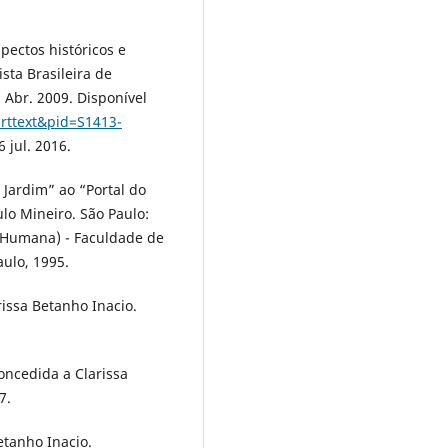
pectos históricos e
sta Brasileira de
, Abr. 2009. Disponível
arttext&pid=S1413-
6 jul. 2016.
 Jardim” ao “Portal do
lo Mineiro. São Paulo:
 Humana) - Faculdade de
aulo, 1995.
issa Betanho Inacio.
oncedida a Clarissa
7.
Betanho Inacio.