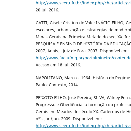
http://www.seer.ufu.br/index.php/che/article/
20 jul. 2016.
GATTI, Gisele Cristina do Vale; INÁCIO FILHO, Ge
escolares, urbanização e estratégias de moder
Minas Gerais na Primeira Metade do séc. XX. I
PESQUISA E ENSINO DE HISTÓRIA DA EDUCAÇÃ
2007. Anais... Juiz de Fora, 2007. Disponível em:
http://www.fae.ufmg.br/portalmineiro/conteud
Acesso em 18 jul. 2016.
NAPOLITANO, Marcos. 1964: História do Regime Mi
Paulo: Contexto, 2014.
PEIXOTO FILHO, José Pereira; SILVA, Wilney Fer
Progresso e Obediência: a formação do professo
Gerais em Meados do século XX. Cadernos de His
nº1. Jan/Jun, 2009. Disponível em:
http://www.seer.ufu.br/index.php/che/article/v