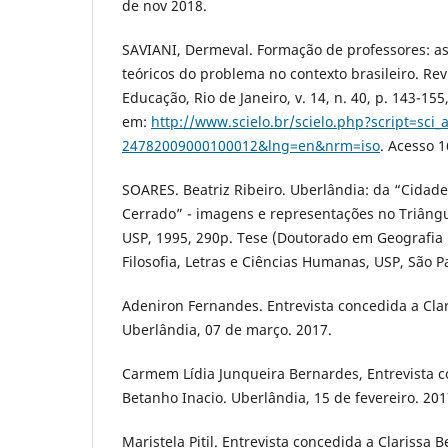
de nov 2018.
SAVIANI, Dermeval. Formação de professores: as
teóricos do problema no contexto brasileiro. Revi
Educação, Rio de Janeiro, v. 14, n. 40, p. 143-155
em:
http://www.scielo.br/scielo.php?script=sci_
24782009000100012&lng=en&nrm=iso
. Acesso 1
SOARES. Beatriz Ribeiro. Uberlândia: da “Cidade
Cerrado” - imagens e representações no Triângu
USP, 1995, 290p. Tese (Doutorado em Geografia
Filosofia, Letras e Ciências Humanas, USP, São P
Adeniron Fernandes. Entrevista concedida a Clar
Uberlândia, 07 de março. 2017.
Carmem Lídia Junqueira Bernardes, Entrevista c
Betanho Inacio. Uberlândia, 15 de fevereiro. 201
Maristela Pitil. Entrevista concedida a Clarissa 