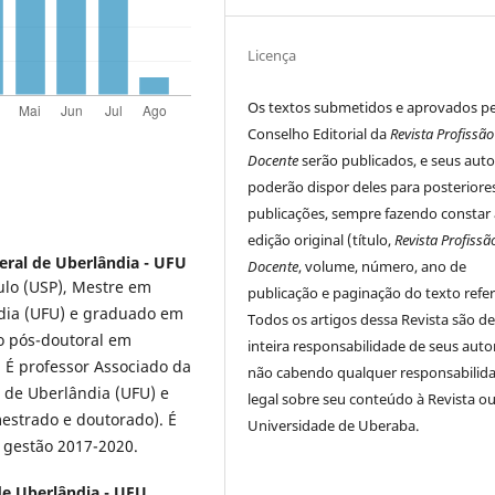
Licença
Os textos submetidos e aprovados p
Conselho Editorial da
Revista Profissão
Docente
serão publicados, e seus auto
poderão dispor deles para posteriore
publicações, sempre fazendo constar 
edição original (título,
Revista Profissã
eral de Uberlândia - UFU
Docente
, volume, número, ano de
ulo (USP), Mestre em
publicação e paginação do texto refer
dia (UFU) e graduado em
Todos os artigos dessa Revista são d
io pós-doutoral em
inteira responsabilidade de seus auto
 É professor Associado da
não cabendo qualquer responsabilid
 de Uberlândia (UFU) e
legal sobre seu conteúdo à Revista ou
strado e doutorado). É
Universidade de Uberaba.
 gestão 2017-2020.
de Uberlândia - UFU