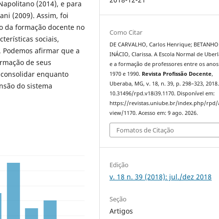
 Napolitano (2014), e para
ni (2009). Assim, foi
o da formação docente no
Como Citar
terísticas sociais,
DE CARVALHO, Carlos Henrique; BETANHO
o. Podemos afirmar que a
INÁCIO, Clarissa. A Escola Normal de Uber
ormação de seus
e a formação de professores entre os anos
e consolidar enquanto
1970 e 1990.
Revista Profissão Docente
,
Uberaba, MG, v. 18, n. 39, p. 298–323, 2018
ansão do sistema
10.31496/rpd.v18i39.1170. Disponível em:
https://revistas.uniube.br/index.php/rpd/a
view/1170. Acesso em: 9 ago. 2026.
Fomatos de Citação
Edição
v. 18 n. 39 (2018): jul./dez 2018
Seção
Artigos