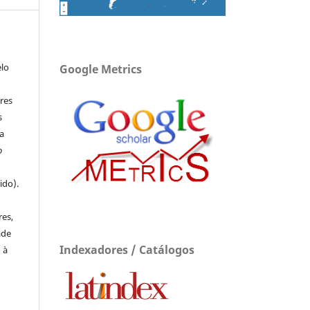
elo
Google Metrics
res
s
a
o
ido).
e
res,
ade
Indexadores / Catálogos
 à