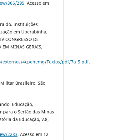
view/306/295
. Acesso em
raldo. Instituições
nização em Uberabinha,
n: IV CONGRESSO DE
O EM MINAS GERAIS,
o/externos/4cpehemg/Textos/pdf/7a_5.pdf
.
litar Brasileiro. São
nando. Educação,
r para o Sertão das Minas
tória da Educação, v.8,
iew/2283
. Acesso em 12