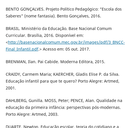
BENTO GONÇALVES. Projeto Político Pedagógico: “Escola dos
Saberes” (nome fantasia). Bento Gonçalves, 2016.
BRASIL. Ministério da Educação. Base Nacional Comum
Curricular. Brasília, 2016. Disponível em:
<
http://basenacionalcomum.mec.gov.br/images/pdf/3_BNCC-
Final_Infantil.pdf
.> Acesso em: 05 out. 2017.
BRENMAN, Ilan. Pai Cabide. Moderna Editora, 2015.
CRAIDY, Carmem Maria; KAERCHER, Gladis Elise P. da Silva.
Educação infantil para que te quero? Porto Alegre: Artmed,
2001.
DAHLBERG, Gunilla. MOSS, Peter; PENCE, Alan. Qualidade na
educação da primeira infância: perspectivas pós-modernas.
Porto Alegre: Artmed, 2003.
DUARTE, Newton. Educação escolar, teoria do cotidiano e a