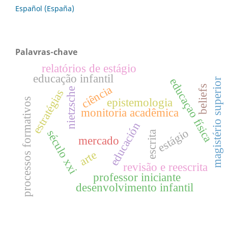
Español (España)
Palavras-chave
relatórios de estágio
educação infantil
educaçao física
magistério superior
beliefs
ciência
nietzsche
estratégias
epistemologia
processos formativos
monitoria acadêmica
educación
estágio
século xxi
escrita
mercado
arte
revisão e reescrita
professor iniciante
desenvolvimento infantil