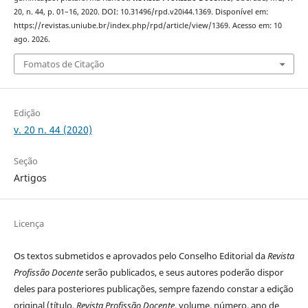
20, n. 44, p. 01–16, 2020. DOI: 10.31496/rpd.v20i44.1369. Disponível em:
https://revistas.uniube.br/index.php/rpd/article/view/1369. Acesso em: 10
ago. 2026.
Fomatos de Citação
Edição
v. 20 n. 44 (2020)
Seção
Artigos
Licença
Os textos submetidos e aprovados pelo Conselho Editorial da
Revista
Profissão Docente
serão publicados, e seus autores poderão dispor
deles para posteriores publicações, sempre fazendo constar a edição
original (título,
Revista Profissão Docente
, volume, número, ano de