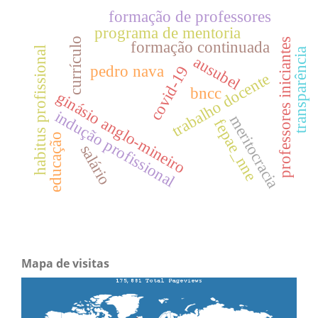
formação de professores
programa de mentoria
currículo
professores iniciantes
formação continuada
habitus profissional
transparência
ausubel
pedro nava
covid-19
trabalho docente
bncc
ginásio anglo-mineiro
indução profissional
meritocracia
fepae_nne
educação
salário
Mapa de visitas