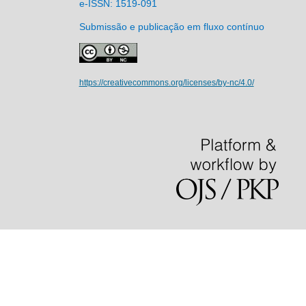
e-ISSN: 1519-091
Submissão e publicação em fluxo contínuo
https://creativecommons.org/licenses/by-nc/4.0/