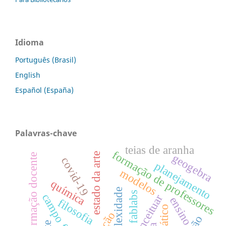
Idioma
Português (Brasil)
English
Español (España)
Palavras-chave
teias de aranha
formação de professores
estado da arte
formação docente
geogebra
covid-19
planejamento
modelos
química
complexidade
fablabs
ensino
filosofia