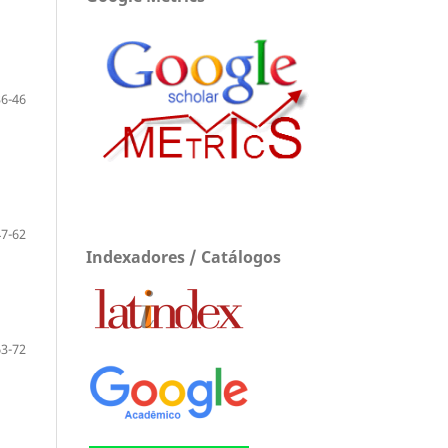
36-46
47-62
Indexadores / Catálogos
63-72