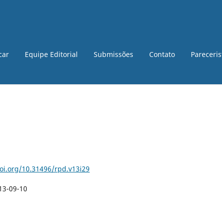
car
Equipe Editorial
Submissões
Contato
Pareceri
doi.org/10.31496/rpd.v13i29
13-09-10