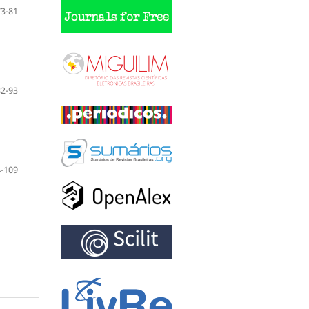
73-81
82-93
-109