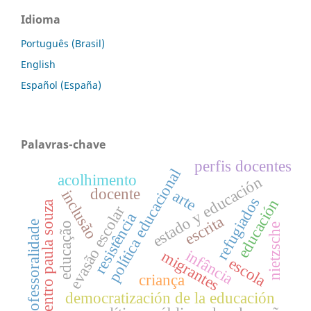
Idioma
Português (Brasil)
English
Español (España)
Palavras-chave
perfis docentes
política educacional
acolhimento
estado y educación
docente
inclusão
arte
refugiados
educación
centro paula souza
evasão escolar
resistência
escrita
professoralidade
educação
nietzsche
infância
migrantes
escola
criança
democratización de la educación