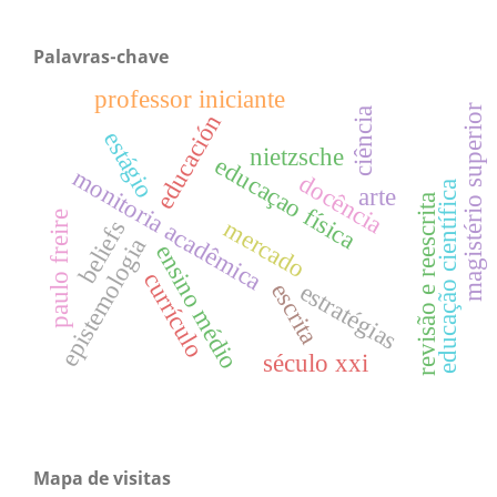
Palavras-chave
professor iniciante
magistério superior
ciência
educación
estágio
nietzsche
educaçao física
monitoria acadêmica
docência
educação científica
arte
revisão e reescrita
paulo freire
mercado
beliefs
epistemologia
ensino médio
currículo
estratégias
escrita
século xxi
Mapa de visitas