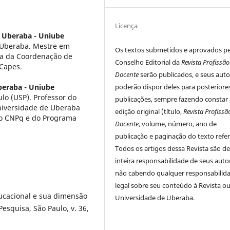
Licença
 Uberaba - Uniube
 Uberaba. Mestre em
Os textos submetidos e aprovados p
ta da Coordenação de
Conselho Editorial da
Revista Profissão
 Capes.
Docente
serão publicados, e seus auto
beraba - Uniube
poderão dispor deles para posteriore
lo (USP). Professor do
publicações, sempre fazendo constar 
iversidade de Uberaba
edição original (título,
Revista Profissã
do CNPq e do Programa
Docente
, volume, número, ano de
publicação e paginação do texto refer
Todos os artigos dessa Revista são d
inteira responsabilidade de seus auto
não cabendo qualquer responsabilid
legal sobre seu conteúdo à Revista ou
ducacional e sua dimensão
Universidade de Uberaba.
esquisa, São Paulo, v. 36,