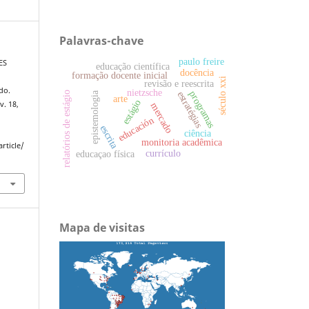
Palavras-chave
paulo freire
ES
educação científica
docência
formação docente inicial
século xxi
revisão e reescrita
do.
nietzsche
programas
estratégias
epistemologia
relatórios de estágio
arte
estágio
v. 18,
mercado
educación
escrita
ciência
monitoria acadêmica
rticle/
currículo
educaçao física
Mapa de visitas