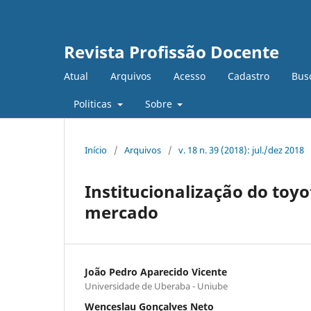
Revista Profissão Docente
Atual
Arquivos
Acesso
Cadastro
Bus
Politicas
Sobre
Início
/
Arquivos
/
v. 18 n. 39 (2018): jul./dez 2018
Institucionalização do toy
mercado
João Pedro Aparecido Vicente
Universidade de Uberaba - Uniube
Wenceslau Gonçalves Neto