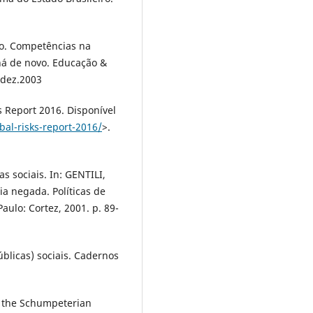
ro. Competências na
 há de novo. Educação &
 dez.2003
eport 2016. Disponível
al-risks-report-2016/
>.
s sociais. In: GENTILI,
ia negada. Políticas de
aulo: Cortez, 2001. p. 89-
úblicas) sociais. Cadernos
d the Schumpeterian