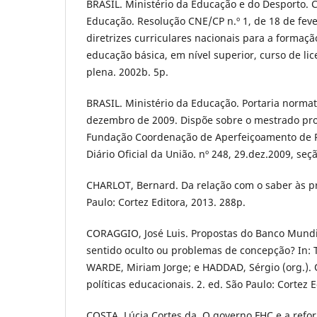
BRASIL. Ministério da Educação e do Desporto. 
Educação. Resolução CNE/CP n.º 1, de 18 de fever
diretrizes curriculares nacionais para a formaç
educação básica, em nível superior, curso de li
plena. 2002b. 5p.
BRASIL. Ministério da Educação. Portaria normat
dezembro de 2009. Dispõe sobre o mestrado pro
Fundação Coordenação de Aperfeiçoamento de Pe
Diário Oficial da União. nº 248, 29.dez.2009, seçã
CHARLOT, Bernard. Da relação com o saber às pr
Paulo: Cortez Editora, 2013. 288p.
CORAGGIO, José Luis. Propostas do Banco Mundi
sentido oculto ou problemas de concepção? In: 
WARDE, Miriam Jorge; e HADDAD, Sérgio (org.).
políticas educacionais. 2. ed. São Paulo: Cortez E
COSTA, Lúcia Cortes da. O governo FHC e a refor