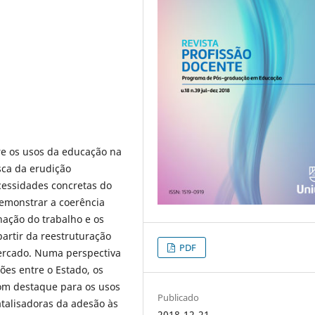
re os usos da educação na
sca da erudição
cessidades concretas do
demonstrar a coerência
enação do trabalho e os
partir da reestruturação
PDF
mercado. Numa perspectiva
ções entre o Estado, os
om destaque para os usos
Publicado
talisadoras da adesão às
2018-12-21