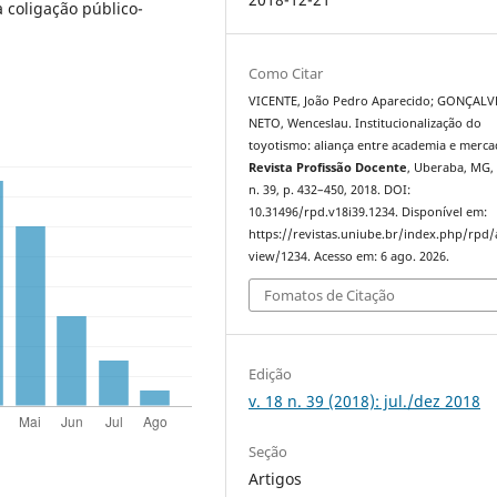
 coligação público-
Como Citar
VICENTE, João Pedro Aparecido; GONÇALV
NETO, Wenceslau. Institucionalização do
toyotismo: aliança entre academia e merca
Revista Profissão Docente
, Uberaba, MG, 
n. 39, p. 432–450, 2018. DOI:
10.31496/rpd.v18i39.1234. Disponível em:
https://revistas.uniube.br/index.php/rpd/a
view/1234. Acesso em: 6 ago. 2026.
Fomatos de Citação
Edição
v. 18 n. 39 (2018): jul./dez 2018
Seção
Artigos