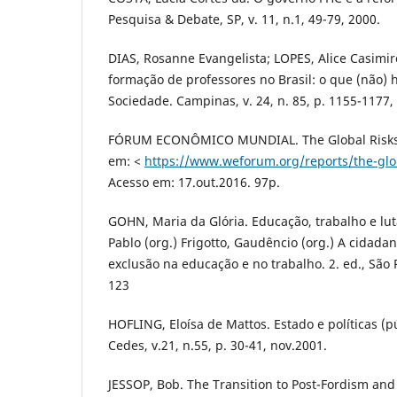
Pesquisa & Debate, SP, v. 11, n.1, 49-79, 2000.
DIAS, Rosanne Evangelista; LOPES, Alice Casimi
formação de professores no Brasil: o que (não)
Sociedade. Campinas, v. 24, n. 85, p. 1155-1177,
FÓRUM ECONÔMICO MUNDIAL. The Global Risks R
em: <
https://www.weforum.org/reports/the-glob
Acesso em: 17.out.2016. 97p.
GOHN, Maria da Glória. Educação, trabalho e luta
Pablo (org.) Frigotto, Gaudêncio (org.) A cidadan
exclusão na educação e no trabalho. 2. ed., São P
123
HOFLING, Eloísa de Mattos. Estado e políticas (p
Cedes, v.21, n.55, p. 30-41, nov.2001.
JESSOP, Bob. The Transition to Post-Fordism an