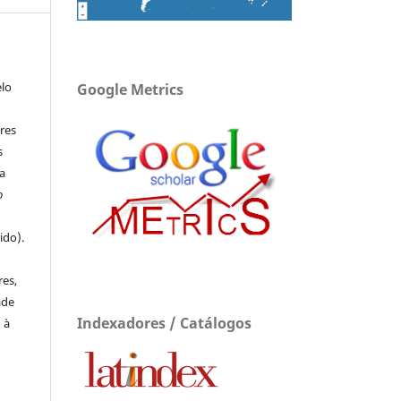
elo
Google Metrics
res
s
a
o
ido).
e
res,
ade
Indexadores / Catálogos
 à