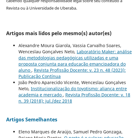
cabendo qualquer responsabilidade legal sobre seu conteúdo à
Revista ou à Universidade de Uberaba.
Artigos mais lidos pelo mesmo(s) autor(es)
Alexandre Moura Giarola, Vassia Carvalho Soares,
Wenceslau Gonçalves Neto,
Laboratório Maker: análise
das metodologias pedagógicas utilizadas e uma
proposta conjunta para educação emancipadora do
aluno
,
Revista Profissão Docente: v. 23 n. 48 (2023):
Publicação Contínua
João Pedro Aparecido Vicente, Wenceslau Gonçalves
Neto,
Institucionalização do toyotismo: aliança entre
academia e mercado
,
Revista Profissão Docente: v. 18
n. 39 (2018): jul./dez 2018
Artigos Semelhantes
Eleno Marques de Araújo, Samuel Pedro Gonzaga,
Rejane Maria Dantas,
O norte é o sulear: educação