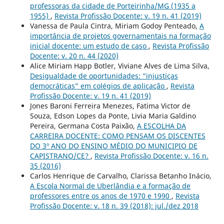
professoras da cidade de Porteirinha/MG (1935 a
1955)
,
Revista Profissão Docente: v. 19 n. 41 (2019)
Vanessa de Paula Cintra, Miriam Godoy Penteado,
A
importância de projetos governamentais na formação
inicial docente: um estudo de caso
,
Revista Profissão
Docente: v. 20 n. 44 (2020)
Alice Miriam Happ Botler, Viviane Alves de Lima Silva,
Desigualdade de oportunidades: “injustiças
democráticas” em colégios de aplicação
,
Revista
Profissão Docente: v. 19 n. 41 (2019)
Jones Baroni Ferreira Menezes, Fatima Victor de
Souza, Edson Lopes da Ponte, Livia Maria Galdino
Pereira, Germana Costa Paixão,
A ESCOLHA DA
CARREIRA DOCENTE: COMO PENSAM OS DISCENTES
DO 3º ANO DO ENSINO MÉDIO DO MUNICIPIO DE
CAPISTRANO/CE?
,
Revista Profissão Docente: v. 16 n.
35 (2016)
Carlos Henrique de Carvalho, Clarissa Betanho Inácio,
A Escola Normal de Uberlândia e a formação de
professores entre os anos de 1970 e 1990
,
Revista
Profissão Docente: v. 18 n. 39 (2018): jul./dez 2018