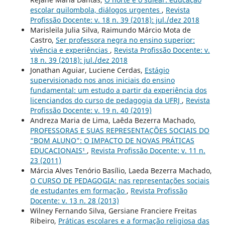
escolar quilombola, diálogos urgentes
,
Revista
Profissão Docente: v. 18 n. 39 (2018): jul./dez 2018
Marisleila Julia Silva, Raimundo Márcio Mota de
Castro,
Ser professora negra no ensino superior:
vivência e experiências
,
Revista Profissão Docente: v.
18 n. 39 (2018): jul./dez 2018
Jonathan Aguiar, Luciene Cerdas,
Estágio
supervisionado nos anos iniciais do ensino
fundamental: um estudo a partir da experiência dos
licenciandos do curso de pedagogia da UFRJ
,
Revista
Profissão Docente: v. 19 n. 40 (2019)
Andreza Maria de Lima, Laêda Bezerra Machado,
PROFESSORAS E SUAS REPRESENTAÇÕES SOCIAIS DO
“BOM ALUNO”: O IMPACTO DE NOVAS PRÁTICAS
EDUCACIONAIS¹
,
Revista Profissão Docente: v. 11 n.
23 (2011)
Márcia Alves Tenório Basílio, Laeda Bezerra Machado,
O CURSO DE PEDAGOGIA: nas representações sociais
de estudantes em formação
,
Revista Profissão
Docente: v. 13 n. 28 (2013)
Wilney Fernando Silva, Gersiane Franciere Freitas
Ribeiro,
Práticas escolares e a formação religiosa das