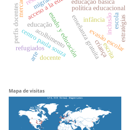
acceso a la educación
migrantes
mercado
educação básica
perfis docentes
política educacional
estado y educación
escola
inclusão
enseñanza gratuita
estratégias
infância
educação
acolhimento
centro paula souza
evasão escolar
criança
escrita
refugiados
arte
docente
Mapa de visitas