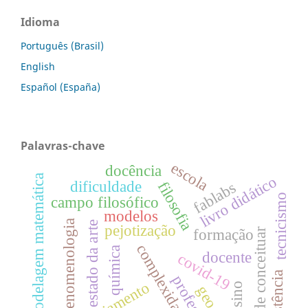
Idioma
Português (Brasil)
English
Español (España)
Palavras-chave
escola
docência
modelagem matemática
livro didático
dificuldade
filosofia
fablabs
tecnicismo
campo filosófico
modelos
fenomenologia
estado da arte
pejotização
formação
arte de conceituar
complexidade
química
docente
covid-19
existência
professor
planejamento
ensino