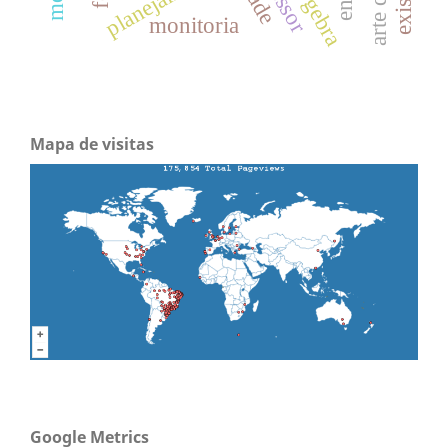
geogebra
monitoria
Mapa de visitas
Google Metrics