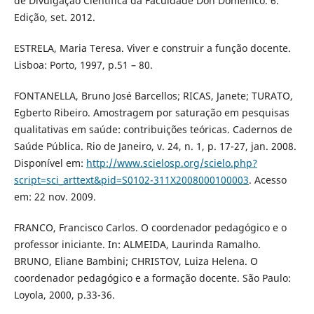
de Divulgação Científica da Faculdade Don Domênico. 6.
Edição, set. 2012.
ESTRELA, Maria Teresa. Viver e construir a função docente.
Lisboa: Porto, 1997, p.51 – 80.
FONTANELLA, Bruno José Barcellos; RICAS, Janete; TURATO,
Egberto Ribeiro. Amostragem por saturação em pesquisas
qualitativas em saúde: contribuições teóricas. Cadernos de
Saúde Pública. Rio de Janeiro, v. 24, n. 1, p. 17-27, jan. 2008.
Disponível em:
http://www.scielosp.org/scielo.php?
script=sci_arttext&pid=S0102-311X2008000100003
. Acesso
em: 22 nov. 2009.
FRANCO, Francisco Carlos. O coordenador pedagógico e o
professor iniciante. In: ALMEIDA, Laurinda Ramalho.
BRUNO, Eliane Bambini; CHRISTOV, Luiza Helena. O
coordenador pedagógico e a formação docente. São Paulo:
Loyola, 2000, p.33-36.