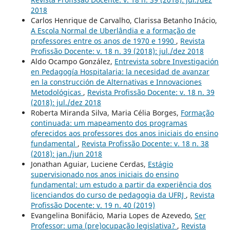
2018
Carlos Henrique de Carvalho, Clarissa Betanho Inácio,
A Escola Normal de Uberlândia e a formação de
professores entre os anos de 1970 e 1990
,
Revista
Profissão Docente: v. 18 n. 39 (2018): jul./dez 2018
Aldo Ocampo González,
Entrevista sobre Investigación
en Pedagogía Hospitalaria: la necesidad de avanzar
en la construcción de Alternativas e Innovaciones
Metodológicas
,
Revista Profissão Docente: v. 18 n. 39
(2018): jul./dez 2018
Roberta Miranda Silva, Maria Célia Borges,
Formação
continuada: um mapeamento dos programas
oferecidos aos professores dos anos iniciais do ensino
fundamental
,
Revista Profissão Docente: v. 18 n. 38
(2018): jan./jun 2018
Jonathan Aguiar, Luciene Cerdas,
Estágio
supervisionado nos anos iniciais do ensino
fundamental: um estudo a partir da experiência dos
licenciandos do curso de pedagogia da UFRJ
,
Revista
Profissão Docente: v. 19 n. 40 (2019)
Evangelina Bonifácio, Maria Lopes de Azevedo,
Ser
Professor: uma (pre)ocupação legislativa?
,
Revista