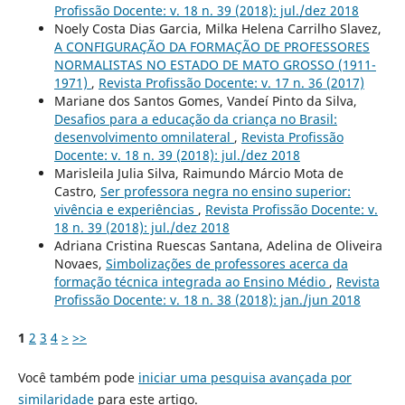
Profissão Docente: v. 18 n. 39 (2018): jul./dez 2018
Noely Costa Dias Garcia, Milka Helena Carrilho Slavez,
A CONFIGURAÇÃO DA FORMAÇÃO DE PROFESSORES
NORMALISTAS NO ESTADO DE MATO GROSSO (1911-
1971)
,
Revista Profissão Docente: v. 17 n. 36 (2017)
Mariane dos Santos Gomes, Vandeí Pinto da Silva,
Desafios para a educação da criança no Brasil:
desenvolvimento omnilateral
,
Revista Profissão
Docente: v. 18 n. 39 (2018): jul./dez 2018
Marisleila Julia Silva, Raimundo Márcio Mota de
Castro,
Ser professora negra no ensino superior:
vivência e experiências
,
Revista Profissão Docente: v.
18 n. 39 (2018): jul./dez 2018
Adriana Cristina Ruescas Santana, Adelina de Oliveira
Novaes,
Simbolizações de professores acerca da
formação técnica integrada ao Ensino Médio
,
Revista
Profissão Docente: v. 18 n. 38 (2018): jan./jun 2018
1
2
3
4
>
>>
Você também pode
iniciar uma pesquisa avançada por
similaridade
para este artigo.