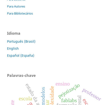
Para Autores
Para Bibliotecários
Idioma
Português (Brasil)
English
Español (España)
Palavras-chave
ensino
pejotização
estado da arte
complexidade
professor
modelos
escola
fablabs