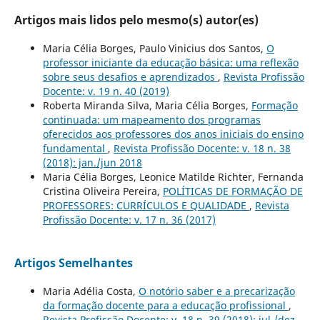
Artigos mais lidos pelo mesmo(s) autor(es)
Maria Célia Borges, Paulo Vinicius dos Santos,
O
professor iniciante da educação básica: uma reflexão
sobre seus desafios e aprendizados
,
Revista Profissão
Docente: v. 19 n. 40 (2019)
Roberta Miranda Silva, Maria Célia Borges,
Formação
continuada: um mapeamento dos programas
oferecidos aos professores dos anos iniciais do ensino
fundamental
,
Revista Profissão Docente: v. 18 n. 38
(2018): jan./jun 2018
Maria Célia Borges, Leonice Matilde Richter, Fernanda
Cristina Oliveira Pereira,
POLÍTICAS DE FORMAÇÃO DE
PROFESSORES: CURRÍCULOS E QUALIDADE
,
Revista
Profissão Docente: v. 17 n. 36 (2017)
Artigos Semelhantes
Maria Adélia Costa,
O notório saber e a precarização
da formação docente para a educação profissional
,
Revista Profissão Docente: v. 18 n. 39 (2018): jul./dez