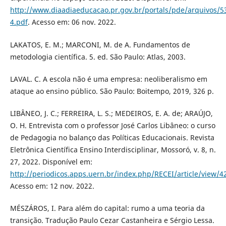
http://www.diaadiaeducacao.pr.gov.br/portals/pde/arquivos/5
4.pdf
. Acesso em: 06 nov. 2022.
LAKATOS, E. M.; MARCONI, M. de A. Fundamentos de
metodologia científica. 5. ed. São Paulo: Atlas, 2003.
LAVAL. C. A escola não é uma empresa: neoliberalismo em
ataque ao ensino público. São Paulo: Boitempo, 2019, 326 p.
LIBÂNEO, J. C.; FERREIRA, L. S.; MEDEIROS, E. A. de; ARAÚJO,
O. H. Entrevista com o professor José Carlos Libâneo: o curso
de Pedagogia no balanço das Políticas Educacionais. Revista
Eletrônica Científica Ensino Interdisciplinar, Mossoró, v. 8, n.
27, 2022. Disponível em:
http://periodicos.apps.uern.br/index.php/RECEI/article/view/4
Acesso em: 12 nov. 2022.
MÉSZÁROS, I. Para além do capital: rumo a uma teoria da
transição. Tradução Paulo Cezar Castanheira e Sérgio Lessa.