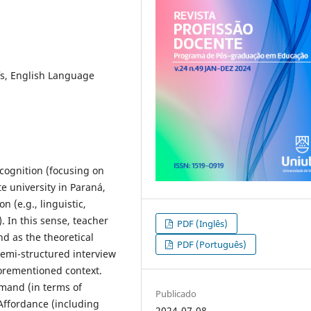
efs, English Language
 cognition (focusing on
te university in Paraná,
n (e.g., linguistic,
 In this sense, teacher
PDF (Inglês)
nd as the theoretical
PDF (Português)
semi-structured interview
orementioned context.
mmand (in terms of
Publicado
Affordance (including
2024-07-08