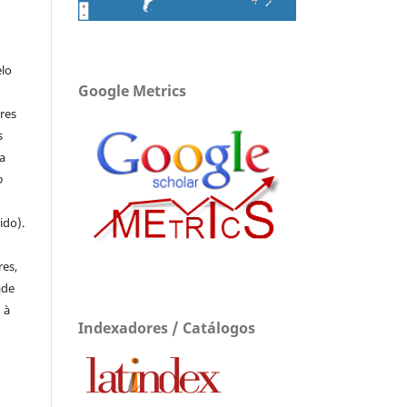
elo
Google Metrics
res
s
a
o
ido).
e
res,
ade
 à
Indexadores / Catálogos