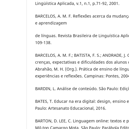
Lingüística Aplicada, v.1, n.1, p.71-92, 2001.
BARCELOS, A. M. F. Reflexões acerca da mudanç
e aprendizagem
de línguas. Revista Brasileira de Linguística Aplic
109-138.
BARCELOS, A. M. F.; BATISTA, F. S.; ANDRADE, J. C
crenças, expectativas e dificuldades dos alunos d
Abrahão, M. H. (Org.). Prática de ensino de líng
experiências e reflexões. Campinas: Pontes, 2004
BARDIN, L. Análise de conteúdo. São Paulo: Ediç
BATES, T. Educar na era digital: design, ensino
Paulo: Artesanato Educacional, 2016.
BARTON, D. LEE, C. Linguagem online: textos e p
Mil-ton Camargo Mota. São Paulo: Parábola Edito