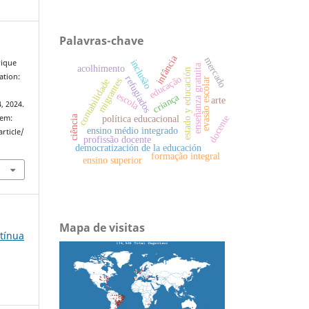
Palavras-chave
infância
mercado
inclusão
rique
enseñanza gratuita
acolhimento
estado y educación
ation:
educação
refugiados
evasão escolar
migrantes
contabilidade
escola
criança
arte
4, 2024.
política educacional
docente
ciência
 em:
ensino médio integrado
rticle/
profissão docente
democratización de la educación
formação integral
ensino superior
Mapa de visitas
ntínua