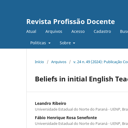
Revista Profissão Docente
Atual
Arquivos
Acesso
Cadastro
Bus
Politicas
Sobre
Início
/
Arquivos
/
v. 24 n. 49 (2024): Publicação C
Beliefs in initial English T
Leandro Ribeiro
Universidade Estadual do Norte do Paraná - UENP, Bras
Fábio Henrique Rosa Senefonte
Universidade Estadual do Norte do Paraná - UENP, Bras