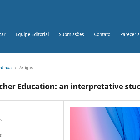
car
Equipe Editorial
Submissões
Contato
Pareceri
ontínua
/
Artigos
eacher Education: an interpretative stu
il
il