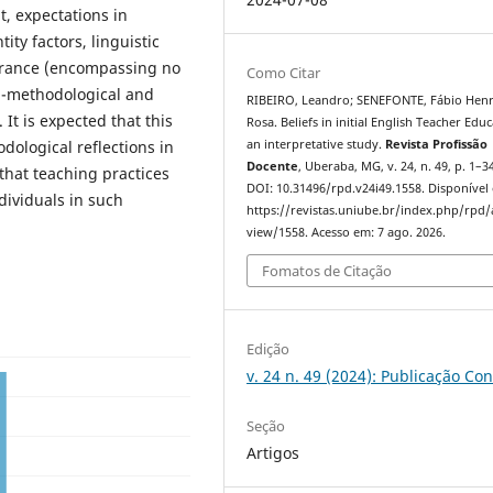
, expectations in
ty factors, linguistic
drance (encompassing no
Como Citar
al-methodological and
RIBEIRO, Leandro; SENEFONTE, Fábio Hen
It is expected that this
Rosa. Beliefs in initial English Teacher Educ
dological reflections in
an interpretative study.
Revista Profissão
Docente
, Uberaba, MG, v. 24, n. 49, p. 1–3
that teaching practices
DOI: 10.31496/rpd.v24i49.1558. Disponível
ndividuals in such
https://revistas.uniube.br/index.php/rpd/a
view/1558. Acesso em: 7 ago. 2026.
Fomatos de Citação
Edição
v. 24 n. 49 (2024): Publicação Co
Seção
Artigos