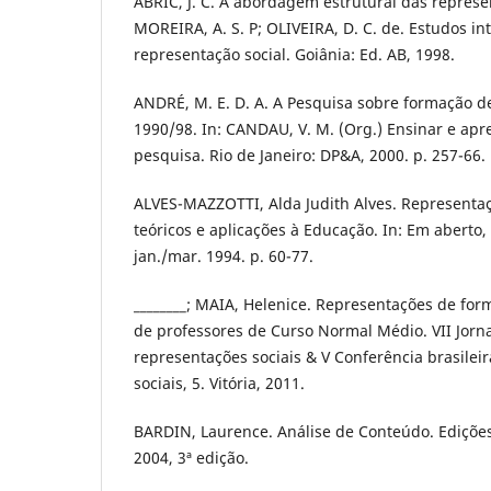
ABRIC, J. C. A abordagem estrutural das represen
MOREIRA, A. S. P; OLIVEIRA, D. C. de. Estudos in
representação social. Goiânia: Ed. AB, 1998.
ANDRÉ, M. E. D. A. A Pesquisa sobre formação de
1990/98. In: CANDAU, V. M. (Org.) Ensinar e apre
pesquisa. Rio de Janeiro: DP&A, 2000. p. 257-66.
ALVES-MAZZOTTI, Alda Judith Alves. Representaç
teóricos e aplicações à Educação. In: Em aberto, B
jan./mar. 1994. p. 60-77.
________; MAIA, Helenice. Representações de for
de professores de Curso Normal Médio. VII Jorn
representações sociais & V Conferência brasilei
sociais, 5. Vitória, 2011.
BARDIN, Laurence. Análise de Conteúdo. Edições
2004, 3ª edição.