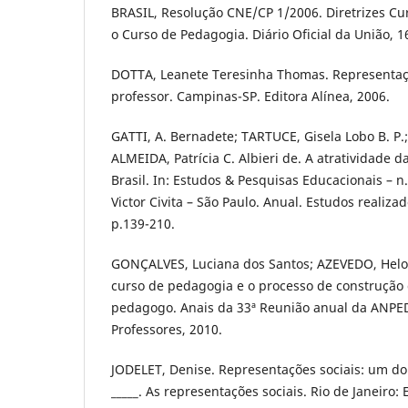
BRASIL, Resolução CNE/CP 1/2006. Diretrizes Cu
o Curso de Pedagogia. Diário Oficial da União, 
DOTTA, Leanete Teresinha Thomas. Representaçõ
professor. Campinas-SP. Editora Alínea, 2006.
GATTI, A. Bernadete; TARTUCE, Gisela Lobo B. P.
ALMEIDA, Patrícia C. Albieri de. A atratividade d
Brasil. In: Estudos & Pesquisas Educacionais – n
Victor Civita – São Paulo. Anual. Estudos realiz
p.139-210.
GONÇALVES, Luciana dos Santos; AZEVEDO, Heloí
curso de pedagogia e o processo de construção
pedagogo. Anais da 33ª Reunião anual da ANPED
Professores, 2010.
JODELET, Denise. Representações sociais: um d
_____. As representações sociais. Rio de Janeiro: 