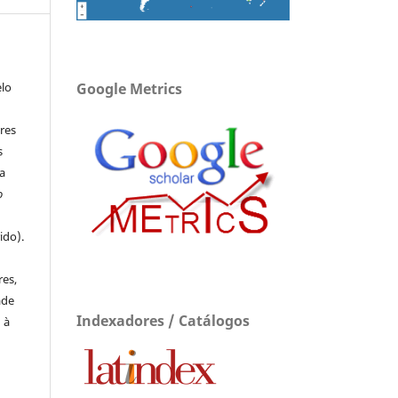
elo
Google Metrics
res
s
a
o
ido).
e
res,
ade
Indexadores / Catálogos
 à