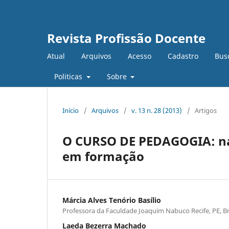
Revista Profissão Docente
Atual
Arquivos
Acesso
Cadastro
Bus
Politicas
Sobre
Início
/
Arquivos
/
v. 13 n. 28 (2013)
/
Artigos
O CURSO DE PEDAGOGIA: nas
em formação
Márcia Alves Tenório Basílio
Professora da Faculdade Joaquim Nabuco Recife, PE, Br
Laeda Bezerra Machado