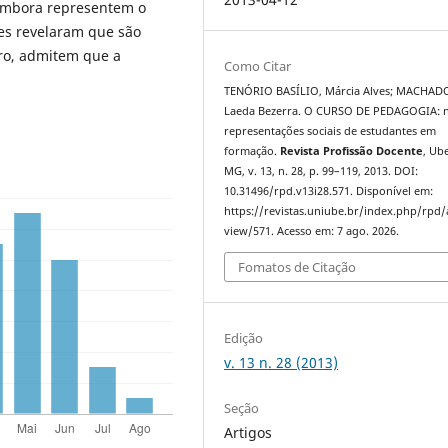
. Embora representem o
tes revelaram que são
ro, admitem que a
Como Citar
TENÓRIO BASÍLIO, Márcia Alves; MACHAD
Laeda Bezerra. O CURSO DE PEDAGOGIA: 
representações sociais de estudantes em
formação.
Revista Profissão Docente
, Ub
MG, v. 13, n. 28, p. 99–119, 2013. DOI:
10.31496/rpd.v13i28.571. Disponível em:
https://revistas.uniube.br/index.php/rpd/a
view/571. Acesso em: 7 ago. 2026.
Fomatos de Citação
Edição
v. 13 n. 28 (2013)
Seção
Artigos