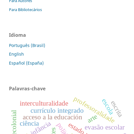
Para Autores
Para Bibliotecários
Idioma
Português (Brasil)
English
Español (España)
Palavras-chave
professoralidade
escola
escrita
interculturalidade
currículo integrado
arte
acceso a la educación
infância
ciência
evasão escolar