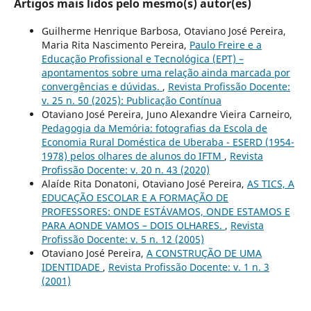
Artigos mais lidos pelo mesmo(s) autor(es)
Guilherme Henrique Barbosa, Otaviano José Pereira,
Maria Rita Nascimento Pereira,
Paulo Freire e a
Educação Profissional e Tecnológica (EPT) –
apontamentos sobre uma relação ainda marcada por
convergências e dúvidas.
,
Revista Profissão Docente:
v. 25 n. 50 (2025): Publicação Contínua
Otaviano José Pereira, Juno Alexandre Vieira Carneiro,
Pedagogia da Memória: fotografias da Escola de
Economia Rural Doméstica de Uberaba - ESERD (1954-
1978) pelos olhares de alunos do IFTM
,
Revista
Profissão Docente: v. 20 n. 43 (2020)
Alaíde Rita Donatoni, Otaviano José Pereira,
AS TICS, A
EDUCAÇÃO ESCOLAR E A FORMAÇÃO DE
PROFESSORES: ONDE ESTÁVAMOS, ONDE ESTAMOS E
PARA AONDE VAMOS – DOIS OLHARES.
,
Revista
Profissão Docente: v. 5 n. 12 (2005)
Otaviano José Pereira,
A CONSTRUÇÃO DE UMA
IDENTIDADE
,
Revista Profissão Docente: v. 1 n. 3
(2001)