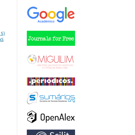
15)
AS