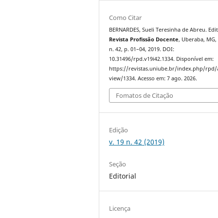
Como Citar
BERNARDES, Sueli Teresinha de Abreu. Edit
Revista Profissão Docente
, Uberaba, MG, 
n. 42, p. 01–04, 2019. DOI:
10.31496/rpd.v19i42.1334. Disponível em:
https://revistas.uniube.br/index.php/rpd/a
view/1334. Acesso em: 7 ago. 2026.
Fomatos de Citação
Edição
v. 19 n. 42 (2019)
Seção
Editorial
Licença