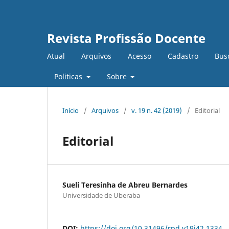
Revista Profissão Docente
Atual
Arquivos
Acesso
Cadastro
Bus
Politicas
Sobre
Início
/
Arquivos
/
v. 19 n. 42 (2019)
/
Editorial
Editorial
Sueli Teresinha de Abreu Bernardes
Universidade de Uberaba
DOI:
https://doi.org/10.31496/rpd.v19i42.1334