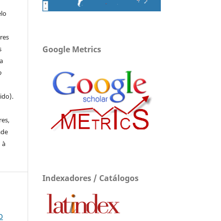
elo
res
Google Metrics
s
a
o
ido).
e
res,
ade
 à
Indexadores / Catálogos
O