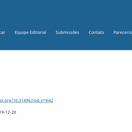
car
Equipe Editorial
Submissões
Contato
Pareceri
doi.org/10.31496/rpd.v19i42
19-12-20