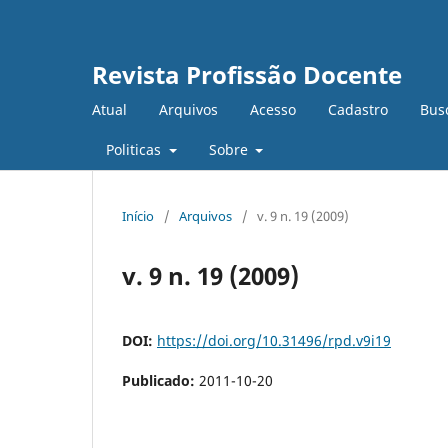
Revista Profissão Docente
Atual
Arquivos
Acesso
Cadastro
Bus
Politicas
Sobre
Início
/
Arquivos
/
v. 9 n. 19 (2009)
v. 9 n. 19 (2009)
DOI:
https://doi.org/10.31496/rpd.v9i19
Publicado:
2011-10-20