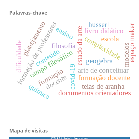
Palavras-chave
planejamento
formação de professores
husserl
espaço maker
ensino
estado da arte
livro didático
complexidade
escola
dificuldade
filosofia
modelos
conteúdo
campo filosófico
geogebra
covid-19
arte de conceituar
formação
docente
formação docente
química
teias de aranha
documentos orientadores
Mapa de visitas