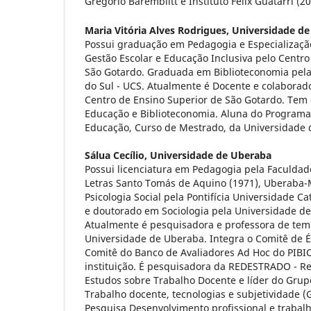
Gregório Baremblitt e Instituto Félix Guatarri (20
Maria Vitória Alves Rodrigues,
Universidade d
Possui graduação em Pedagogia e Especializaç
Gestão Escolar e Educação Inclusiva pelo Centro
São Gotardo. Graduada em Biblioteconomia pela
do Sul - UCS. Atualmente é Docente e colaborado
Centro de Ensino Superior de São Gotardo. Tem 
Educação e Biblioteconomia. Aluna do Program
Educação, Curso de Mestrado, da Universidade 
Sálua Cecílio,
Universidade de Uberaba
Possui licenciatura em Pedagogia pela Faculdade 
Letras Santo Tomás de Aquino (1971), Uberaba
Psicologia Social pela Pontifícia Universidade Ca
e doutorado em Sociologia pela Universidade de
Atualmente é pesquisadora e professora de tem
Universidade de Uberaba. Integra o Comitê de É
Comitê do Banco de Avaliadores Ad Hoc do PIBI
instituição. É pesquisadora da REDESTRADO - R
Estudos sobre Trabalho Docente e líder do Grup
Trabalho docente, tecnologias e subjetividade 
Pesquisa Desenvolvimento profissional e trabal