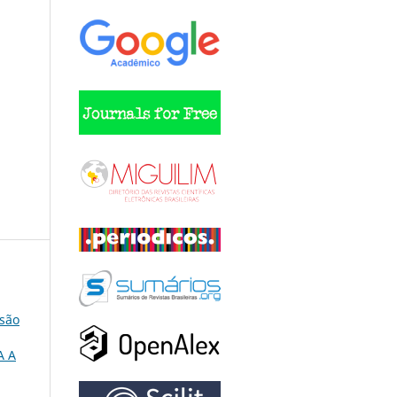
ssão
A A