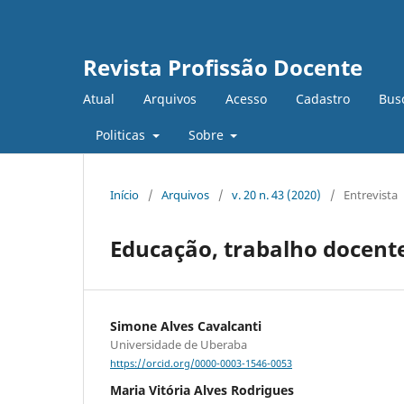
Revista Profissão Docente
Atual
Arquivos
Acesso
Cadastro
Bus
Politicas
Sobre
Início
/
Arquivos
/
v. 20 n. 43 (2020)
/
Entrevista
Educação, trabalho docente:
Simone Alves Cavalcanti
Universidade de Uberaba
https://orcid.org/0000-0003-1546-0053
Maria Vitória Alves Rodrigues