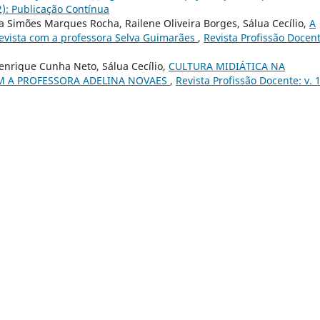
22): Publicação Contínua
na Simões Marques Rocha, Railene Oliveira Borges, Sálua Cecílio,
A
ista com a professora Selva Guimarães
,
Revista Profissão Docent
Henrique Cunha Neto, Sálua Cecílio,
CULTURA MIDIÁTICA NA
OM A PROFESSORA ADELINA NOVAES
,
Revista Profissão Docente: v. 1