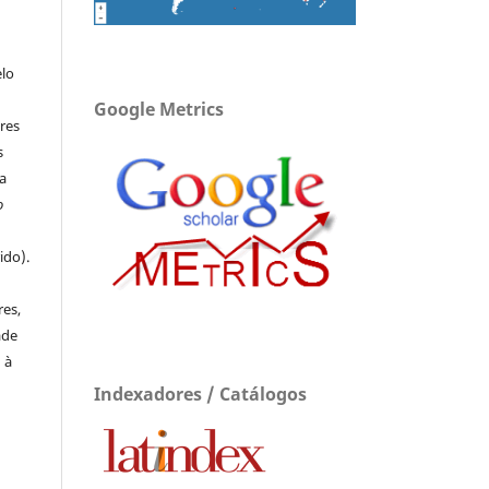
elo
Google Metrics
res
s
a
o
ido).
e
res,
ade
 à
Indexadores / Catálogos