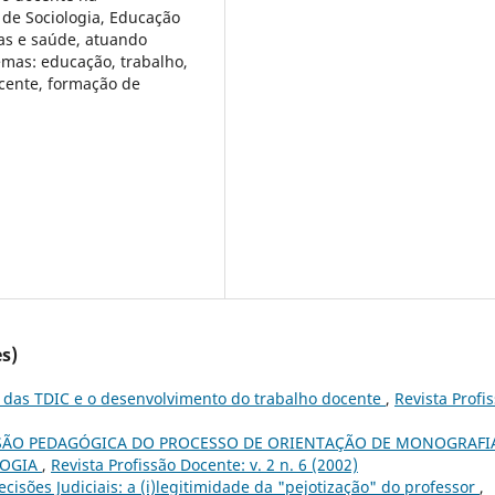
de Sociologia, Educação
ias e saúde, atuando
emas: educação, trabalho,
ocente, formação de
s)
 das TDIC e o desenvolvimento do trabalho docente
,
Revista Profi
SÃO PEDAGÓGICA DO PROCESSO DE ORIENTAÇÃO DE MONOGRAFI
LOGIA
,
Revista Profissão Docente: v. 2 n. 6 (2002)
ecisões Judiciais: a (i)legitimidade da "pejotização" do professor
,