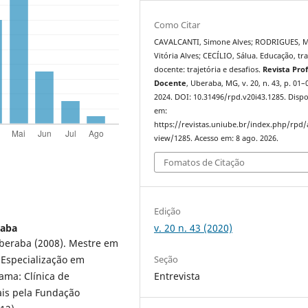
Como Citar
CAVALCANTI, Simone Alves; RODRIGUES, M
Vitória Alves; CECÍLIO, Sálua. Educação, tr
docente: trajetória e desafios.
Revista Prof
Docente
, Uberaba, MG, v. 20, n. 43, p. 01–
2024. DOI: 10.31496/rpd.v20i43.1285. Dispo
em:
https://revistas.uniube.br/index.php/rpd/a
view/1285. Acesso em: 8 ago. 2026.
Fomatos de Citação
Edição
raba
v. 20 n. 43 (2020)
beraba (2008). Mestre em
 Especialização em
Seção
ama: Clínica de
Entrevista
ais pela Fundação