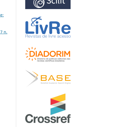
e:
7 n.