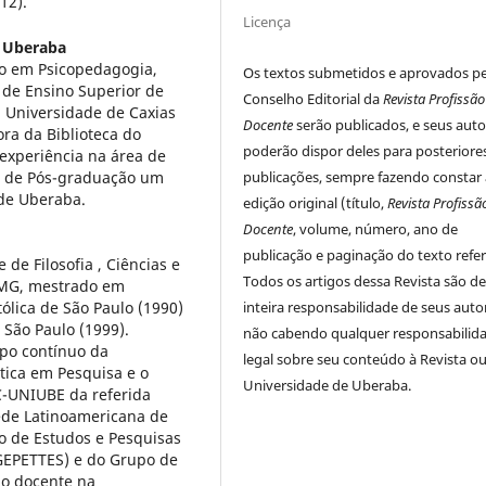
12).
Licença
e Uberaba
ão em Psicopedagogia,
Os textos submetidos e aprovados p
 de Ensino Superior de
Conselho Editorial da
Revista Profissão
 Universidade de Caxias
Docente
serão publicados, e seus auto
ra da Biblioteca do
poderão dispor deles para posteriore
experiência na área de
a de Pós-graduação um
publicações, sempre fazendo constar 
de Uberaba.
edição original (título,
Revista Profissã
Docente
, volume, número, ano de
publicação e paginação do texto refer
de Filosofia , Ciências e
Todos os artigos dessa Revista são d
-MG, mestrado em
tólica de São Paulo (1990)
inteira responsabilidade de seus auto
 São Paulo (1999).
não cabendo qualquer responsabilid
po contínuo da
legal sobre seu conteúdo à Revista ou
tica em Pesquisa e o
Universidade de Uberaba.
C-UNIUBE da referida
ede Latinoamericana de
o de Estudos e Pesquisas
(GEPETTES) e do Grupo de
ho docente na