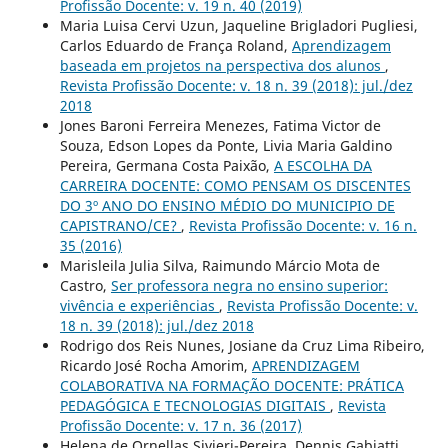
Profissão Docente: v. 19 n. 40 (2019)
Maria Luisa Cervi Uzun, Jaqueline Brigladori Pugliesi,
Carlos Eduardo de França Roland,
Aprendizagem
baseada em projetos na perspectiva dos alunos
,
Revista Profissão Docente: v. 18 n. 39 (2018): jul./dez
2018
Jones Baroni Ferreira Menezes, Fatima Victor de
Souza, Edson Lopes da Ponte, Livia Maria Galdino
Pereira, Germana Costa Paixão,
A ESCOLHA DA
CARREIRA DOCENTE: COMO PENSAM OS DISCENTES
DO 3º ANO DO ENSINO MÉDIO DO MUNICIPIO DE
CAPISTRANO/CE?
,
Revista Profissão Docente: v. 16 n.
35 (2016)
Marisleila Julia Silva, Raimundo Márcio Mota de
Castro,
Ser professora negra no ensino superior:
vivência e experiências
,
Revista Profissão Docente: v.
18 n. 39 (2018): jul./dez 2018
Rodrigo dos Reis Nunes, Josiane da Cruz Lima Ribeiro,
Ricardo José Rocha Amorim,
APRENDIZAGEM
COLABORATIVA NA FORMAÇÃO DOCENTE: PRÁTICA
PEDAGÓGICA E TECNOLOGIAS DIGITAIS
,
Revista
Profissão Docente: v. 17 n. 36 (2017)
Helena de Ornellas Sivieri-Pereira, Dennis Gabiatti