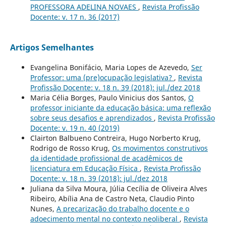
PROFESSORA ADELINA NOVAES
,
Revista Profissão
Docente: v. 17 n. 36 (2017)
Artigos Semelhantes
Evangelina Bonifácio, Maria Lopes de Azevedo,
Ser
Professor: uma (pre)ocupação legislativa?
,
Revista
Profissão Docente: v. 18 n. 39 (2018): jul./dez 2018
Maria Célia Borges, Paulo Vinicius dos Santos,
O
professor iniciante da educação básica: uma reflexão
sobre seus desafios e aprendizados
,
Revista Profissão
Docente: v. 19 n. 40 (2019)
Clairton Balbueno Contreira, Hugo Norberto Krug,
Rodrigo de Rosso Krug,
Os movimentos construtivos
da identidade profissional de acadêmicos de
licenciatura em Educação Física
,
Revista Profissão
Docente: v. 18 n. 39 (2018): jul./dez 2018
Juliana da Silva Moura, Júlia Cecília de Oliveira Alves
Ribeiro, Abília Ana de Castro Neta, Claudio Pinto
Nunes,
A precarização do trabalho docente e o
adoecimento mental no contexto neoliberal
,
Revista