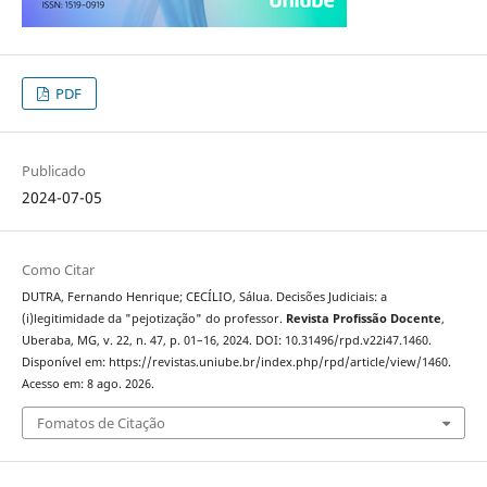
PDF
Publicado
2024-07-05
Como Citar
DUTRA, Fernando Henrique; CECÍLIO, Sálua. Decisões Judiciais: a
(i)legitimidade da "pejotização" do professor.
Revista Profissão Docente
,
Uberaba, MG, v. 22, n. 47, p. 01–16, 2024. DOI: 10.31496/rpd.v22i47.1460.
Disponível em: https://revistas.uniube.br/index.php/rpd/article/view/1460.
Acesso em: 8 ago. 2026.
Fomatos de Citação