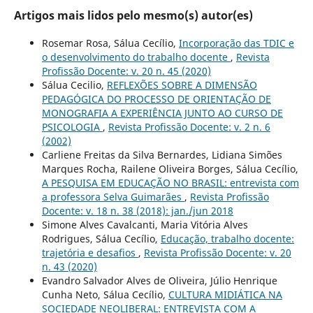
Artigos mais lidos pelo mesmo(s) autor(es)
Rosemar Rosa, Sálua Cecílio,
Incorporação das TDIC e
o desenvolvimento do trabalho docente
,
Revista
Profissão Docente: v. 20 n. 45 (2020)
Sálua Cecilio,
REFLEXÕES SOBRE A DIMENSÃO
PEDAGÓGICA DO PROCESSO DE ORIENTAÇÃO DE
MONOGRAFIA A EXPERIÊNCIA JUNTO AO CURSO DE
PSICOLOGIA
,
Revista Profissão Docente: v. 2 n. 6
(2002)
Carliene Freitas da Silva Bernardes, Lidiana Simões
Marques Rocha, Railene Oliveira Borges, Sálua Cecílio,
A PESQUISA EM EDUCAÇÃO NO BRASIL: entrevista com
a professora Selva Guimarães
,
Revista Profissão
Docente: v. 18 n. 38 (2018): jan./jun 2018
Simone Alves Cavalcanti, Maria Vitória Alves
Rodrigues, Sálua Cecílio,
Educação, trabalho docente:
trajetória e desafios
,
Revista Profissão Docente: v. 20
n. 43 (2020)
Evandro Salvador Alves de Oliveira, Júlio Henrique
Cunha Neto, Sálua Cecílio,
CULTURA MIDIÁTICA NA
SOCIEDADE NEOLIBERAL: ENTREVISTA COM A