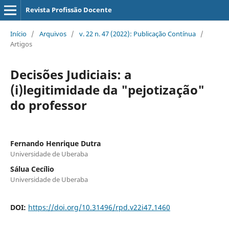
Revista Profissão Docente
Início
/
Arquivos
/
v. 22 n. 47 (2022): Publicação Contínua
/
Artigos
Decisões Judiciais: a
(i)legitimidade da "pejotização"
do professor
Fernando Henrique Dutra
Universidade de Uberaba
Sálua Cecílio
Universidade de Uberaba
DOI:
https://doi.org/10.31496/rpd.v22i47.1460