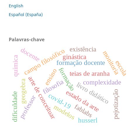
English
Español (España)
Palavras-chave
existência
docente
campo filosófico
monitoria
ginástica
química
escola
formação docente
formação
ensino
teias de aranha
arte de conceituar
filosofia
geogebra
complexidade
livro didático
estado da arte
pejotização
dificuldade
covid-19
professor
fablabs
modelos
husserl