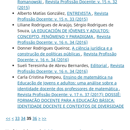
Romanowski
,
Revista Profissão Docente: v. 15 n. 32
(2015)
Alberto Matías González,
ENTREVISTA
,
Revista
Profissão Docente: v. 15 n. 33 (2015)
Liliane Rodrigues de Araújo, Sérgio Rodrigues de
Souza,
LA EDUCACIÓN DE JÓVENES Y ADULTOS:
CONCEPTO, FENÓMENO Y PARADIGMA
,
Revista
Profissão Docente: v. 16 n. 34 (2016)
Donner Rodrigues Queiroz,
A ciência jurídica e a
construção de políticas públicas
,
Revista Profissão
Docente: v. 16 n. 34 (2016)
Sueli Teresinha de Abreu Bernardes,
Editorial
,
Revista
Profissão Docente: v. 16 n. 34 (2016)
Carla Cristina Pompeu,
Ensino de matemática na
Educação de Jovens e adultos: uma análise sobre a
identidade docente dos professores de matemática
,
Revista Profissão Docente: v. 17 n. 37 (2017): DOSSIÊ:
FORMAÇÃO DOCENTE PARA A EDUCAÇÃO BÁSICA:
IDENTIDADE DOCENTE E CONTEXTOS DE DIVERSIDADE
<<
<
33
34
35
36
>
>>