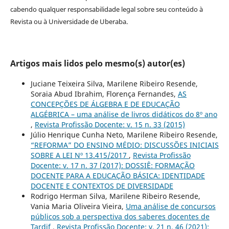
cabendo qualquer responsabilidade legal sobre seu conteúdo à
Revista ou à Universidade de Uberaba.
Artigos mais lidos pelo mesmo(s) autor(es)
Juciane Teixeira Silva, Marilene Ribeiro Resende,
Soraia Abud Ibrahim, Florença Fernandes,
AS
CONCEPÇÕES DE ÁLGEBRA E DE EDUCAÇÃO
ALGÉBRICA – uma análise de livros didáticos do 8º ano
,
Revista Profissão Docente: v. 15 n. 33 (2015)
Júlio Henrique Cunha Neto, Marilene Ribeiro Resende,
“REFORMA” DO ENSINO MÉDIO: DISCUSSÕES INICIAIS
SOBRE A LEI Nº 13.415/2017
,
Revista Profissão
Docente: v. 17 n. 37 (2017): DOSSIÊ: FORMAÇÃO
DOCENTE PARA A EDUCAÇÃO BÁSICA: IDENTIDADE
DOCENTE E CONTEXTOS DE DIVERSIDADE
Rodrigo Herman Silva, Marilene Ribeiro Resende,
Vania Maria Oliveira Vieira,
Uma análise de concursos
públicos sob a perspectiva dos saberes docentes de
Tardif
,
Revista Profissão Docente: v. 21 n. 46 (2021):