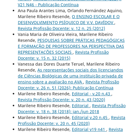
V21 N46 - Publicação Contínua
Ana Paula Arantes Lima, Orlando Fernández Aquino,
Marilene Ribeiro Resende,
O ENSINO ESCOLAR E O
DESENVOLVIMENTO PSÍQUICO DE V.V. DAVÍDOV
,
Revista Profissão Docente: v. 12 n. 25 (2012)
Vania Maria de Oliveira Vieira, Marilene Ribeiro
Resende,
PESQUISAS SOBRE PRÁTICAS PEDAGÓGICAS
E FORMAÇÃO DE PROFESSORES NA PERSPECTIVA DAS
REPRESENTAÇÕES SOCIAIS
,
Revista Profissão
Docente: v. 15 n. 32 (2015)
Vanessa das Dores Duarte Teruel, Marilene Ribeiro
Resende,
As representações sociais dos licenciandos
de Ciências Biológicas de uma instituição privada de
ensino sobre a avaliação no AVA
,
Revista Profissão
Docente: v. 26 n. 51 (2026): Publicação Contínua
Marilene Ribeiro Resende,
Editorial - v.20 n.43
,
Revista Profissão Docente: v. 20 n. 43 (2020)
Marilene Ribeiro Resende,
Editorial
,
Revista Profissão
Docente: v. 18 n. 38 (2018): jan./jun 2018
Marilene Ribeiro Resende,
Editorial v.20 n.45
,
Revista
Profissão Docente: v. 20 n. 45 (2020)
Marilene Ribeiro Resende,
Editorial v19 n41
,
Revista